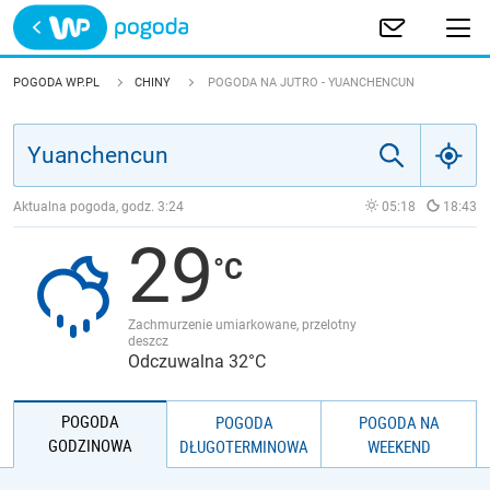
Trwa ładowanie
POLSKA
POGODA WP.PL
CHINY
POGODA NA JUTRO - YUANCHENCUN
EUROPA
ŚWIAT
Aktualna pogoda, godz.
3:24
05:18
18:43
29
JAKOŚĆ POWIETRZA
Zachmurzenie umiarkowane, przelotny
deszcz
Odczuwalna 32°C
POGODA
POGODA
POGODA NA
GODZINOWA
DŁUGOTERMINOWA
WEEKEND