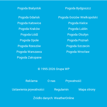
Pogoda Białystok
Pogoda Bydgoszcz
Pogoda Gdańsk
Pogoda Gorzów Wielkopolski
Pogoda Katowice
Pogoda Kielce
Pogoda Kraków
Pogoda Lublin
Pogoda Łódź
Pogoda Olsztyn
Pogoda Opole
Pogoda Poznań
Pogoda Rzeszów
Pogoda Szczecin
Pogoda Warszawa
Pogoda Wrocław
Pogoda Zakopane
© 1995-2026 Grupa WP
Reklama
O nas
Prywatność
Ustawienia prywatności
Regulamin
Mapa strony
Źródło danych: WeatherOnline