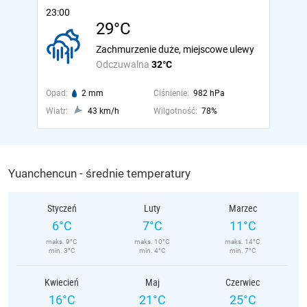
23:00
29°C
Zachmurzenie duże, miejscowe ulewy
Odczuwalna
32°C
Opad:
2 mm
Ciśnienie:
982 hPa
Wiatr:
43 km/h
Wilgotność:
78%
Yuanchencun - średnie temperatury
Styczeń
Luty
Marzec
6°C
7°C
11°C
maks. 9°C
maks. 10°C
maks. 14°C
min. 3°C
min. 4°C
min. 7°C
Kwiecień
Maj
Czerwiec
16°C
21°C
25°C