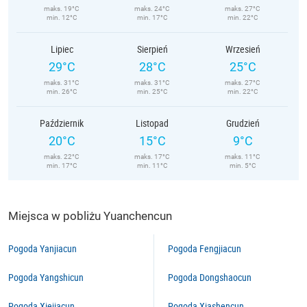
maks. 19°C
maks. 24°C
maks. 27°C
min. 12°C
min. 17°C
min. 22°C
Lipiec
Sierpień
Wrzesień
29°C
28°C
25°C
maks. 31°C
maks. 31°C
maks. 27°C
min. 26°C
min. 25°C
min. 22°C
Październik
Listopad
Grudzień
20°C
15°C
9°C
maks. 22°C
maks. 17°C
maks. 11°C
min. 17°C
min. 11°C
min. 5°C
Miejsca w pobliżu Yuanchencun
Pogoda Yanjiacun
Pogoda Fengjiacun
Pogoda Yangshicun
Pogoda Dongshaocun
Pogoda Xiejiacun
Pogoda Xiashencun