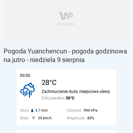
Pogoda Yuanchencun - pogoda godzinowa
na jutro
- niedziela 9 sierpnia
00:00
28°C
Zachmurzenie duże, miejscowe ulewy
Odczuwalna
30°C
Opad:
3.7 mm
Ciśnienie:
994 hPa
Wiatr:
39 km/h
Wilgotność:
80%