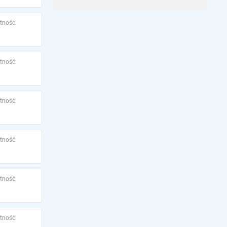
tność:
tność:
tność:
tność:
tność:
tność: