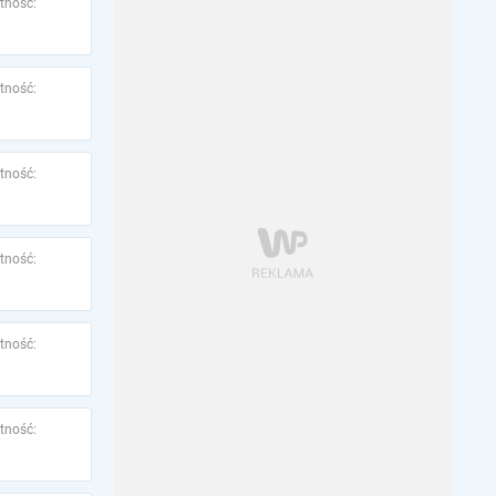
tność:
tność:
tność:
tność:
tność:
tność: