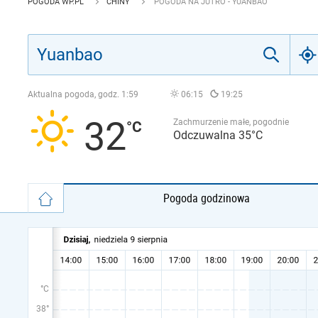
POGODA WP.PL
CHINY
POGODA NA JUTRO - YUANBAO
Aktualna pogoda, godz.
1:59
06:15
19:25
32
Zachmurzenie małe, pogodnie
Odczuwalna 35°C
Pogoda godzinowa
°C
38°