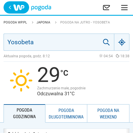
Trwa ładowanie
POLSKA
POGODA WP.PL
JAPONIA
POGODA NA JUTRO - YOSOBETA
EUROPA
ŚWIAT
Aktualna pogoda, godz.
8:12
04:54
18:38
29
JAKOŚĆ POWIETRZA
Zachmurzenie małe, pogodnie
Odczuwalna 31°C
POGODA
POGODA
POGODA NA
GODZINOWA
DŁUGOTERMINOWA
WEEKEND