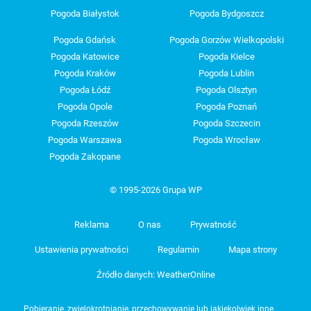
Pogoda Białystok
Pogoda Bydgoszcz
Pogoda Gdańsk
Pogoda Gorzów Wielkopolski
Pogoda Katowice
Pogoda Kielce
Pogoda Kraków
Pogoda Lublin
Pogoda Łódź
Pogoda Olsztyn
Pogoda Opole
Pogoda Poznań
Pogoda Rzeszów
Pogoda Szczecin
Pogoda Warszawa
Pogoda Wrocław
Pogoda Zakopane
© 1995-2026 Grupa WP
Reklama
O nas
Prywatność
Ustawienia prywatności
Regulamin
Mapa strony
Źródło danych: WeatherOnline
Pobieranie, zwielokrotnianie, przechowywanie lub jakiekolwiek inne