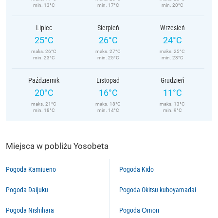
min. 13°C
min. 17°C
min. 20°C
Lipiec
Sierpień
Wrzesień
25°C
26°C
24°C
maks. 26°C
maks. 27°C
maks. 25°C
min. 23°C
min. 25°C
min. 23°C
Październik
Listopad
Grudzień
20°C
16°C
11°C
maks. 21°C
maks. 18°C
maks. 13°C
min. 18°C
min. 14°C
min. 9°C
Miejsca w pobliżu Yosobeta
Pogoda Kamiueno
Pogoda Kido
Pogoda Daijuku
Pogoda Okitsu-kuboyamadai
Pogoda Nishihara
Pogoda Ōmori