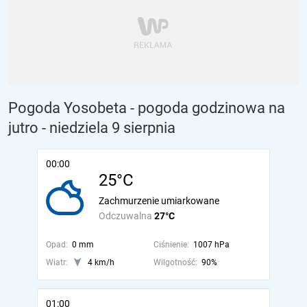
Pogoda Yosobeta - pogoda godzinowa na
jutro
- niedziela 9 sierpnia
00:00
25°C
Zachmurzenie umiarkowane
Odczuwalna
27°C
Opad:
0 mm
Ciśnienie:
1007 hPa
Wiatr:
4 km/h
Wilgotność:
90%
01:00