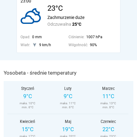
23:00
23°C
Zachmurzenie duże
Odczuwalna
25°C
Opad:
0 mm
Ciśnienie:
1007 hPa
Wiatr:
9 km/h
Wilgotność:
90%
Yosobeta - średnie temperatury
Styczeń
Luty
Marzec
9°C
9°C
11°C
maks. 10°C
maks. 11°C
maks. 13°C
min. 6°C
min. 6°C
min. 8°C
Kwiecień
Maj
Czerwiec
15°C
19°C
22°C
maks. 17°C
maks. 20°C
maks. 23°C