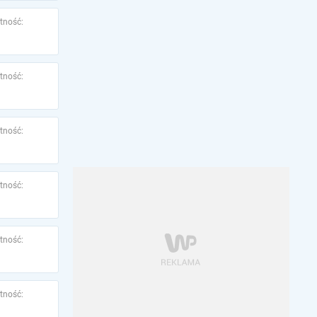
tność:
tność:
tność:
tność:
tność:
tność: