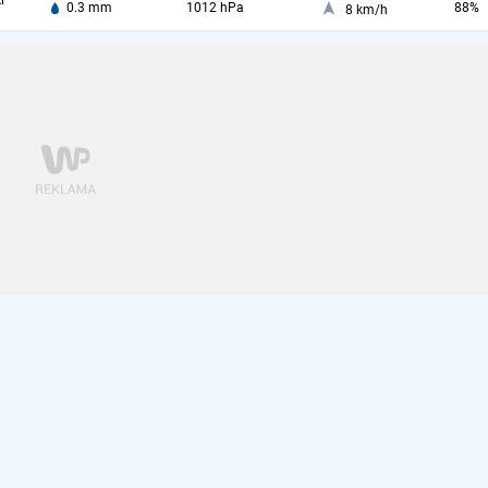
i
0.3 mm
1012 hPa
88%
8 km/h