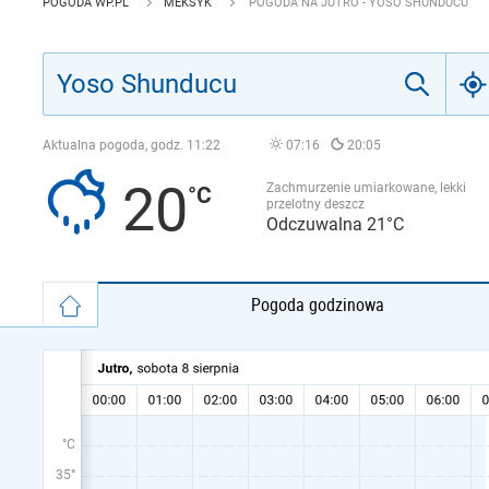
POGODA WP.PL
MEKSYK
POGODA NA JUTRO - YOSO SHUNDUCU
Aktualna pogoda, godz.
11:22
07:16
20:05
20
Zachmurzenie umiarkowane, lekki
przelotny deszcz
Odczuwalna 21°C
Pogoda godzinowa
°C
35°