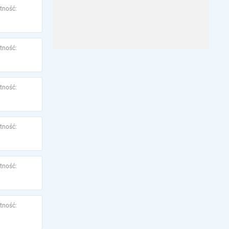
tność:
tność:
tność:
tność:
tność:
tność: