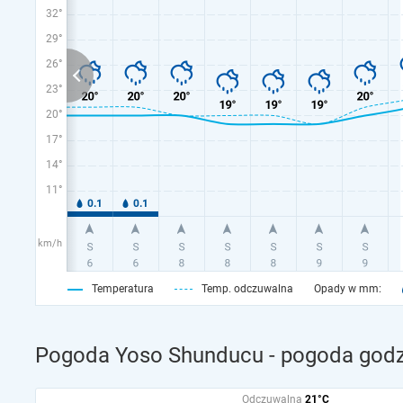
32°
29°
26°
23°
20°
17°
14°
11°
km/h
Temperatura
Temp. odczuwalna
Opady w mm:
Pogoda Yoso Shunducu - pogoda god
Odczuwalna
21°C