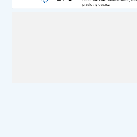
Zachmurzenie umiarkowane, lekk
przelotny deszcz