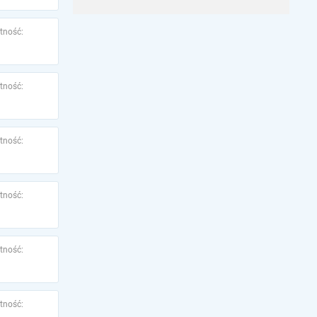
tność:
tność:
tność:
tność:
tność:
tność: