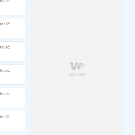
tność:
tność:
tność:
tność:
tność:
tność: