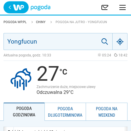
Trwa ładowanie
POLSKA
POGODA WP.PL
CHINY
POGODA NA JUTRO - YONGFUCUN
EUROPA
ŚWIAT
Aktualna pogoda, godz.
10:33
05:24
18:42
27
JAKOŚĆ POWIETRZA
Zachmurzenie duże, miejscowe ulewy
Odczuwalna 29°C
POGODA
POGODA
POGODA NA
GODZINOWA
DŁUGOTERMINOWA
WEEKEND