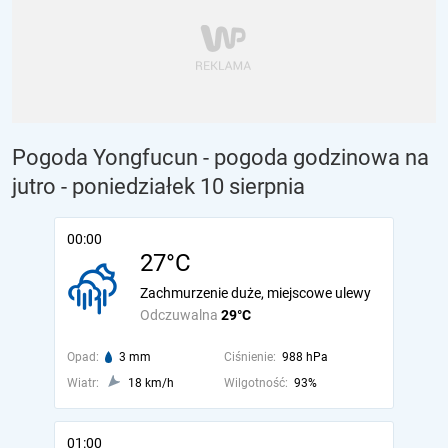
Pogoda Yongfucun - pogoda godzinowa na
jutro
- poniedziałek 10 sierpnia
00:00
27°C
Zachmurzenie duże, miejscowe ulewy
Odczuwalna
29°C
Opad:
3 mm
Ciśnienie:
988 hPa
Wiatr:
18 km/h
Wilgotność:
93%
01:00