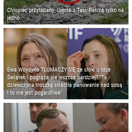
Chłopiec przyłapany. Ujęcia z Tatr. Patrzą tylko na
jedno
Ewa Woydyłło TŁUMACZY SIĘ ze słów o Idze
Świątek i pogrąża się jeszcze bardziej? "Ta
dziewczyna troszkę straciła panowanie nad sobą.
I to nie jest pogardliwe"