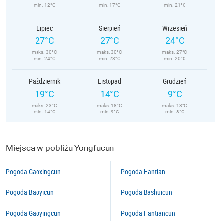
min. 12°C
min. 17°C
min. 21°C
Lipiec
Sierpień
Wrzesień
27°C
27°C
24°C
maks. 30°C
maks. 30°C
maks. 27°C
min. 24°C
min. 23°C
min. 20°C
Październik
Listopad
Grudzień
19°C
14°C
9°C
maks. 23°C
maks. 18°C
maks. 13°C
min. 14°C
min. 9°C
min. 3°C
Miejsca w pobliżu Yongfucun
Pogoda Gaoxingcun
Pogoda Hantian
Pogoda Baoyicun
Pogoda Bashuicun
Pogoda Gaoyingcun
Pogoda Hantiancun