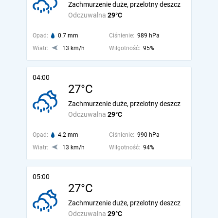
Zachmurzenie duże, przelotny deszcz
Odczuwalna
29°C
Opad:
0.7 mm
Ciśnienie:
989 hPa
Wiatr:
13 km/h
Wilgotność:
95%
04:00
27°C
Zachmurzenie duże, przelotny deszcz
Odczuwalna
29°C
Opad:
4.2 mm
Ciśnienie:
990 hPa
Wiatr:
13 km/h
Wilgotność:
94%
05:00
27°C
Zachmurzenie duże, przelotny deszcz
Odczuwalna
29°C