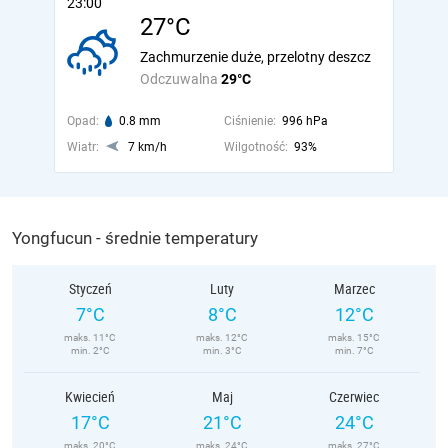
23:00
27°C
Zachmurzenie duże, przelotny deszcz
Odczuwalna
29°C
Opad:
0.8 mm
Ciśnienie:
996 hPa
Wiatr:
7 km/h
Wilgotność:
93%
Yongfucun - średnie temperatury
Styczeń
Luty
Marzec
7°C
8°C
12°C
maks. 11°C
maks. 12°C
maks. 15°C
min. 2°C
min. 3°C
min. 7°C
Kwiecień
Maj
Czerwiec
17°C
21°C
24°C
maks. 20°C
maks. 24°C
maks. 27°C