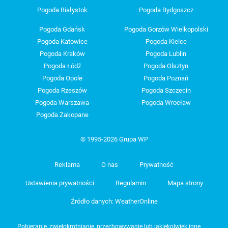
Pogoda Białystok
Pogoda Bydgoszcz
Pogoda Gdańsk
Pogoda Gorzów Wielkopolski
Pogoda Katowice
Pogoda Kielce
Pogoda Kraków
Pogoda Lublin
Pogoda Łódź
Pogoda Olsztyn
Pogoda Opole
Pogoda Poznań
Pogoda Rzeszów
Pogoda Szczecin
Pogoda Warszawa
Pogoda Wrocław
Pogoda Zakopane
© 1995-2026 Grupa WP
Reklama
O nas
Prywatność
Ustawienia prywatności
Regulamin
Mapa strony
Źródło danych: WeatherOnline
Pobieranie, zwielokrotnianie, przechowywanie lub jakiekolwiek inne