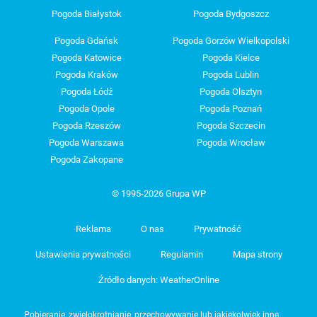
Pogoda Białystok
Pogoda Bydgoszcz
Pogoda Gdańsk
Pogoda Gorzów Wielkopolski
Pogoda Katowice
Pogoda Kielce
Pogoda Kraków
Pogoda Lublin
Pogoda Łódź
Pogoda Olsztyn
Pogoda Opole
Pogoda Poznań
Pogoda Rzeszów
Pogoda Szczecin
Pogoda Warszawa
Pogoda Wrocław
Pogoda Zakopane
© 1995-2026 Grupa WP
Reklama
O nas
Prywatność
Ustawienia prywatności
Regulamin
Mapa strony
Źródło danych: WeatherOnline
Pobieranie, zwielokrotnianie, przechowywanie lub jakiekolwiek inne