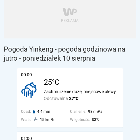
Pogoda Yinkeng - pogoda godzinowa na
jutro
- poniedziałek 10 sierpnia
00:00
25°C
Zachmurzenie duże, miejscowe ulewy
Odczuwalna
27°C
Opad:
4.4 mm
Ciśnienie:
987 hPa
Wiatr:
15 km/h
Wilgotność:
83%
01:00