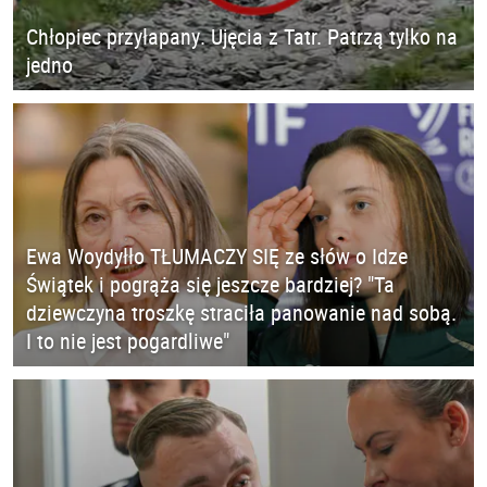
Chłopiec przyłapany. Ujęcia z Tatr. Patrzą tylko na
jedno
Ewa Woydyłło TŁUMACZY SIĘ ze słów o Idze
Świątek i pogrąża się jeszcze bardziej? "Ta
dziewczyna troszkę straciła panowanie nad sobą.
I to nie jest pogardliwe"