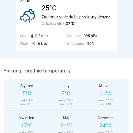
23:00
25°C
Zachmurzenie duże, przelotny deszcz
Odczuwalna
27°C
Opad:
0.2 mm
Ciśnienie:
995 hPa
Wiatr:
6 km/h
Wilgotność:
90%
Yinkeng - średnie temperatury
Styczeń
Luty
Marzec
5°C
7°C
11°C
maks. 9°C
maks. 11°C
maks. 15°C
min. 1°C
min. 2°C
min. 6°C
Kwiecień
Maj
Czerwiec
17°C
21°C
24°C
maks. 20°C
maks. 24°C
maks. 27°C