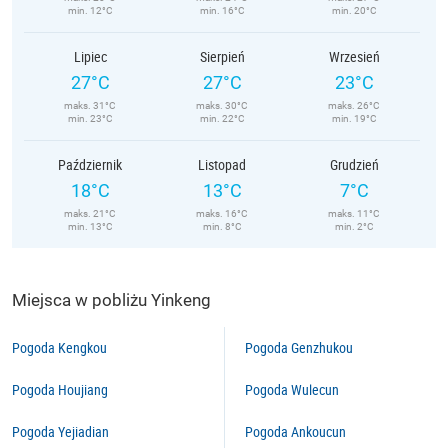
min. 12°C
min. 16°C
min. 20°C
Lipiec
Sierpień
Wrzesień
27°C
27°C
23°C
maks. 31°C
maks. 30°C
maks. 26°C
min. 23°C
min. 22°C
min. 19°C
Październik
Listopad
Grudzień
18°C
13°C
7°C
maks. 21°C
maks. 16°C
maks. 11°C
min. 13°C
min. 8°C
min. 2°C
Miejsca w pobliżu Yinkeng
Pogoda Kengkou
Pogoda Genzhukou
Pogoda Houjiang
Pogoda Wulecun
Pogoda Yejiadian
Pogoda Ankoucun