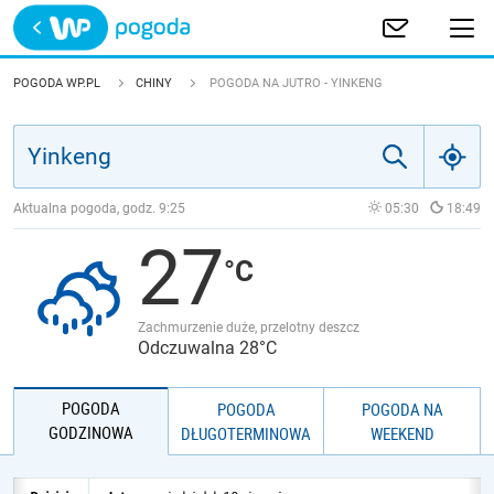
Trwa ładowanie
POLSKA
POGODA WP.PL
CHINY
POGODA NA JUTRO - YINKENG
EUROPA
ŚWIAT
Aktualna pogoda, godz.
9:25
05:30
18:49
27
JAKOŚĆ POWIETRZA
Zachmurzenie duże, przelotny deszcz
Odczuwalna 28°C
POGODA
POGODA
POGODA NA
GODZINOWA
DŁUGOTERMINOWA
WEEKEND