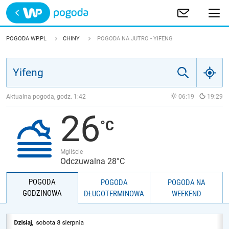
Trwa ładowanie
POLSKA
POGODA WP.PL
CHINY
POGODA NA JUTRO - YIFENG
EUROPA
ŚWIAT
Aktualna pogoda, godz.
1:42
06:19
19:29
26
JAKOŚĆ POWIETRZA
Mgliście
Odczuwalna 28°C
POGODA
POGODA
POGODA NA
GODZINOWA
DŁUGOTERMINOWA
WEEKEND