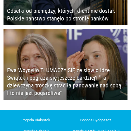
Odsetki od pieniędzy, których klient nie dostał.
Polskie państwo stanęło po stronie banków
Ewa Woydyłło TŁUMACZY SIĘ ze słów o Idze
Świątek i pogrąża się jeszcze bardziej? "Ta
dziewczyna troszkę straciła panowanie nad sobą.
I to nie jest pogardliwe"
Pogoda Białystok
Pogoda Bydgoszcz