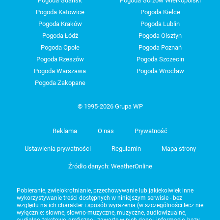
Pogoda Gdańsk
Pogoda Gorzów Wielkopolski
Pogoda Katowice
Pogoda Kielce
Pogoda Kraków
Pogoda Lublin
Pogoda Łódź
Pogoda Olsztyn
Pogoda Opole
Pogoda Poznań
Pogoda Rzeszów
Pogoda Szczecin
Pogoda Warszawa
Pogoda Wrocław
Pogoda Zakopane
© 1995-2026 Grupa WP
Reklama
O nas
Prywatność
Ustawienia prywatności
Regulamin
Mapa strony
Źródło danych: WeatherOnline
Pobieranie, zwielokrotnianie, przechowywanie lub jakiekolwiek inne
wykorzystywanie treści dostępnych w niniejszym serwisie - bez
względu na ich charakter i sposób wyrażenia (w szczególności lecz nie
wyłącznie: słowne, słowno-muzyczne, muzyczne, audiowizualne,
audialne, tekstowe, graficzne i zawarte w nich dane i informacje, bazy