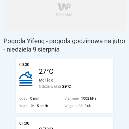
Pogoda Yifeng - pogoda godzinowa na jutro
- niedziela 9 sierpnia
00:00
27°C
Mgliście
Odczuwalna
29°C
Opad:
0 mm
Ciśnienie:
1002 hPa
Wiatr:
5 km/h
Wilgotność:
94%
01:00