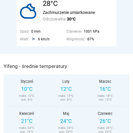
28°C
Zachmurzenie umiarkowane
Odczuwalna
30°C
Opad:
0 mm
Ciśnienie:
1001 hPa
Wiatr:
6 km/h
Wilgotność:
87%
Yifeng - średnie temperatury
Styczeń
Luty
Marzec
10°C
12°C
16°C
maks. 13°C
maks. 15°C
maks. 18°C
min. 6°C
min. 9°C
min. 12°C
Kwiecień
Maj
Czerwiec
21°C
24°C
26°C
maks. 24°C
maks. 26°C
maks. 28°C
min. 16°C
min. 20°C
min. 22°C