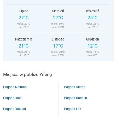
Lipiec
Sierpień
Wrzesień
27°C
27°C
25°C
maks. 29°C
maks. 30°C
maks. 28°C
min. 23°C
min. 23°C
min. 21°C
Październik
Listopad
Grudzień
21°C
17°C
12°C
maks. 24°C
maks. 20°C
maks. 15°C
min. 17°C
min. 12°C
min. 8°C
Miejsca w pobliżu Yifeng
Pogoda Neimao
Pogoda Xiaren
Pogoda Xiali
Pogoda Donglin
Pogoda Xiakuai
Pogoda Lila