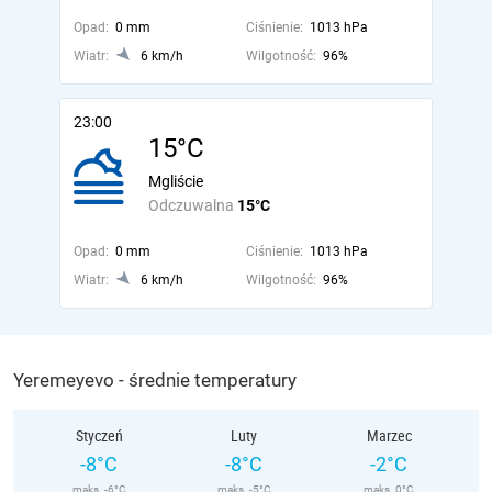
Opad:
0 mm
Ciśnienie:
1013 hPa
Wiatr:
6 km/h
Wilgotność:
96%
23:00
15°C
Mgliście
Odczuwalna
15°C
Opad:
0 mm
Ciśnienie:
1013 hPa
Wiatr:
6 km/h
Wilgotność:
96%
Yeremeyevo - średnie temperatury
Styczeń
Luty
Marzec
-8°C
-8°C
-2°C
maks. -6°C
maks. -5°C
maks. 0°C