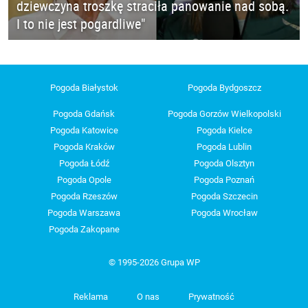
dziewczyna troszkę straciła panowanie nad sobą.
I to nie jest pogardliwe"
Pogoda Białystok
Pogoda Bydgoszcz
Pogoda Gdańsk
Pogoda Gorzów Wielkopolski
Pogoda Katowice
Pogoda Kielce
Pogoda Kraków
Pogoda Lublin
Pogoda Łódź
Pogoda Olsztyn
Pogoda Opole
Pogoda Poznań
Pogoda Rzeszów
Pogoda Szczecin
Pogoda Warszawa
Pogoda Wrocław
Pogoda Zakopane
© 1995-2026 Grupa WP
Reklama
O nas
Prywatność