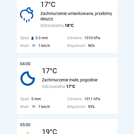
17°C
Zachmurzenie umiarkowane, przelotny
deszcz
Odczuwalna
18°C
Opad:
0.3 mm
Ciśnienie:
1010 hPa
Wiatr:
7 km/h
Wilgotność:
96%
04:00
17°C
Zachmurzenie małe, pogodnie
Odczuwalna
17°C
Opad:
0 mm
Ciśnienie:
1011 hPa
Wiatr:
7 km/h
Wilgotność:
95%
05:00
19°C