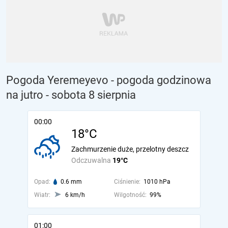
Pogoda Yeremeyevo - pogoda godzinowa
na jutro
- sobota 8 sierpnia
00:00
18°C
Zachmurzenie duże, przelotny deszcz
Odczuwalna
19°C
Opad:
0.6 mm
Ciśnienie:
1010 hPa
Wiatr:
6 km/h
Wilgotność:
99%
01:00