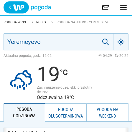
Trwa ładowanie
POLSKA
POGODA WP.PL
ROSJA
POGODA NA JUTRO - YEREMEYEVO
EUROPA
ŚWIAT
Aktualna pogoda, godz.
12:02
04:29
20:24
19
JAKOŚĆ POWIETRZA
Zachmurzenie duże, lekki przelotny
deszcz
Odczuwalna 19°C
POGODA
POGODA
POGODA NA
GODZINOWA
DŁUGOTERMINOWA
WEEKEND