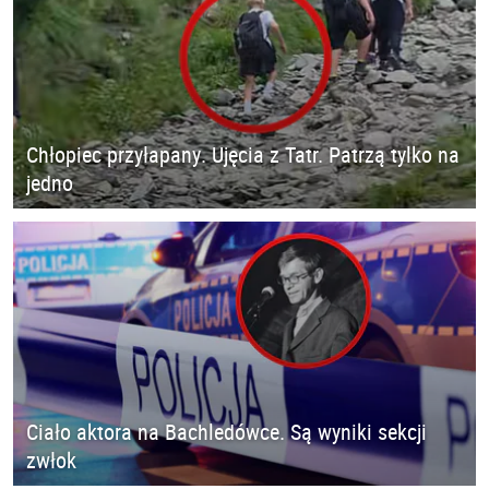
Chłopiec przyłapany. Ujęcia z Tatr. Patrzą tylko na
jedno
Ciało aktora na Bachledówce. Są wyniki sekcji
zwłok