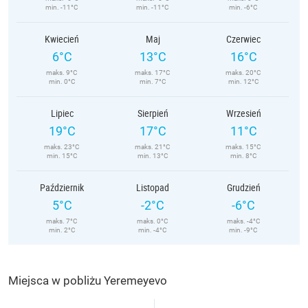
min. -11°C
min. -11°C
min. -6°C
Kwiecień
Maj
Czerwiec
6°C
13°C
16°C
maks. 9°C
maks. 17°C
maks. 20°C
min. 0°C
min. 7°C
min. 12°C
Lipiec
Sierpień
Wrzesień
19°C
17°C
11°C
maks. 23°C
maks. 21°C
maks. 15°C
min. 15°C
min. 13°C
min. 8°C
Październik
Listopad
Grudzień
5°C
-2°C
-6°C
maks. 7°C
maks. 0°C
maks. -4°C
min. 2°C
min. -4°C
min. -9°C
Miejsca w pobliżu Yeremeyevo