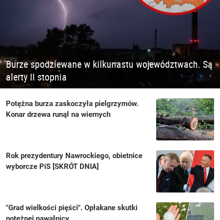
Burze spodziewane w kilkunastu województwach. Są
alerty II stopnia
Potężna burza zaskoczyła pielgrzymów.
Konar drzewa runął na wiernych
Rok prezydentury Nawrockiego, obietnice
wyborcze PiS [SKRÓT DNIA]
"Grad wielkości pięści". Opłakane skutki
potężnej nawałnicy