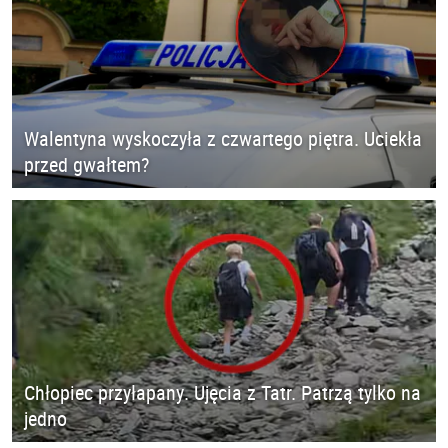
Walentyna wyskoczyła z czwartego piętra. Uciekła
przed gwałtem?
Chłopiec przyłapany. Ujęcia z Tatr. Patrzą tylko na
jedno