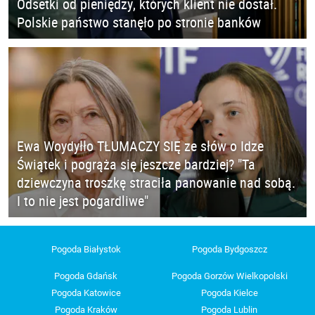
Odsetki od pieniędzy, których klient nie dostał.
Polskie państwo stanęło po stronie banków
Ewa Woydyłło TŁUMACZY SIĘ ze słów o Idze
Świątek i pogrąża się jeszcze bardziej? "Ta
dziewczyna troszkę straciła panowanie nad sobą.
I to nie jest pogardliwe"
Pogoda Białystok
Pogoda Bydgoszcz
Pogoda Gdańsk
Pogoda Gorzów Wielkopolski
Pogoda Katowice
Pogoda Kielce
Pogoda Kraków
Pogoda Lublin