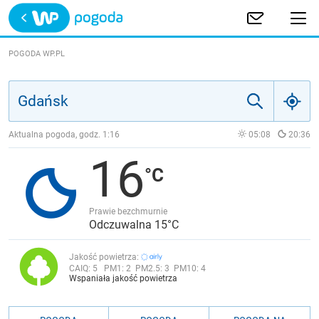
Trwa ładowanie
POLSKA
POGODA WP.PL
EUROPA
ŚWIAT
Aktualna pogoda, godz.
1:16
05:08
20:36
16
JAKOŚĆ POWIETRZA
Prawie bezchmurnie
Odczuwalna 15°C
Jakość powietrza:
CAIQ:
5
PM1:
2
PM2.5:
3
PM10:
4
Wspaniała jakość powietrza