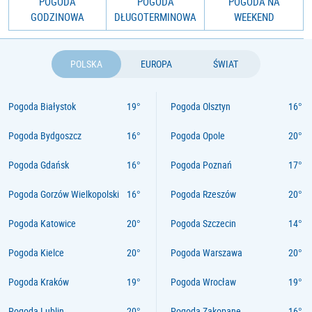
POGODA
POGODA
POGODA NA
GODZINOWA
DŁUGOTERMINOWA
WEEKEND
POLSKA
EUROPA
ŚWIAT
Pogoda Białystok
Pogoda Olsztyn
Pogoda Bydgoszcz
Pogoda Opole
Pogoda Gdańsk
Pogoda Poznań
Pogoda Gorzów Wielkopolski
Pogoda Rzeszów
Pogoda Katowice
Pogoda Szczecin
Pogoda Kielce
Pogoda Warszawa
Pogoda Kraków
Pogoda Wrocław
Pogoda Lublin
Pogoda Zakopane