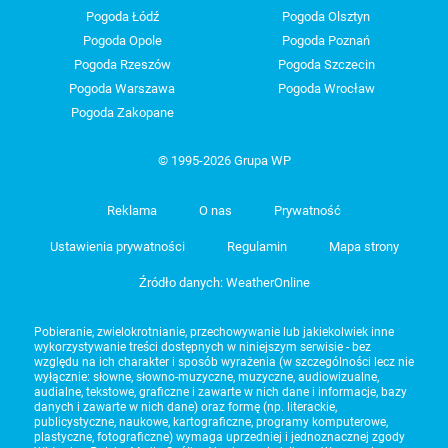
Pogoda Łódź
Pogoda Olsztyn
Pogoda Opole
Pogoda Poznań
Pogoda Rzeszów
Pogoda Szczecin
Pogoda Warszawa
Pogoda Wrocław
Pogoda Zakopane
© 1995-2026 Grupa WP
Reklama
O nas
Prywatność
Ustawienia prywatności
Regulamin
Mapa strony
Źródło danych: WeatherOnline
Pobieranie, zwielokrotnianie, przechowywanie lub jakiekolwiek inne
wykorzystywanie treści dostępnych w niniejszym serwisie - bez
względu na ich charakter i sposób wyrażenia (w szczególności lecz nie
wyłącznie: słowne, słowno-muzyczne, muzyczne, audiowizualne,
audialne, tekstowe, graficzne i zawarte w nich dane i informacje, bazy
danych i zawarte w nich dane) oraz formę (np. literackie,
publicystyczne, naukowe, kartograficzne, programy komputerowe,
plastyczne, fotograficzne) wymaga uprzedniej i jednoznacznej zgody