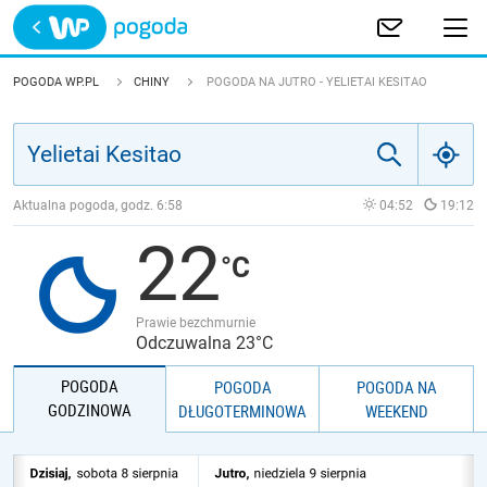
Trwa ładowanie
POLSKA
POGODA WP.PL
CHINY
POGODA NA JUTRO - YELIETAI KESITAO
EUROPA
ŚWIAT
Aktualna pogoda, godz.
6:58
04:52
19:12
22
JAKOŚĆ POWIETRZA
Prawie bezchmurnie
Odczuwalna 23°C
POGODA
POGODA
POGODA NA
GODZINOWA
DŁUGOTERMINOWA
WEEKEND