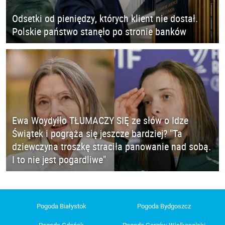
Odsetki od pieniędzy, których klient nie dostał.
Polskie państwo stanęło po stronie banków
Ewa Woydyłło TŁUMACZY SIĘ ze słów o Idze
Świątek i pogrąża się jeszcze bardziej? "Ta
dziewczyna troszkę straciła panowanie nad sobą.
I to nie jest pogardliwe"
Pogoda Białystok
Pogoda Bydgoszcz