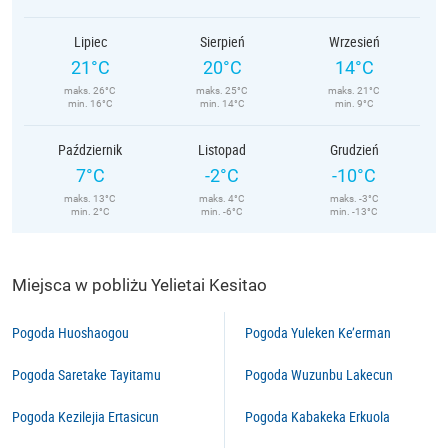
Lipiec
Sierpień
Wrzesień
21°C
20°C
14°C
maks. 26°C
maks. 25°C
maks. 21°C
min. 16°C
min. 14°C
min. 9°C
Październik
Listopad
Grudzień
7°C
-2°C
-10°C
maks. 13°C
maks. 4°C
maks. -3°C
min. 2°C
min. -6°C
min. -13°C
Miejsca w pobliżu Yelietai Kesitao
Pogoda Huoshaogou
Pogoda Yuleken Ke’erman
Pogoda Saretake Tayitamu
Pogoda Wuzunbu Lakecun
Pogoda Kezilejia Ertasicun
Pogoda Kabakeka Erkuola