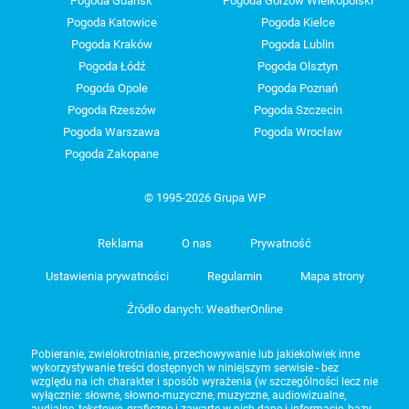
Pogoda Gdańsk
Pogoda Gorzów Wielkopolski
Pogoda Katowice
Pogoda Kielce
Pogoda Kraków
Pogoda Lublin
Pogoda Łódź
Pogoda Olsztyn
Pogoda Opole
Pogoda Poznań
Pogoda Rzeszów
Pogoda Szczecin
Pogoda Warszawa
Pogoda Wrocław
Pogoda Zakopane
© 1995-2026 Grupa WP
Reklama
O nas
Prywatność
Ustawienia prywatności
Regulamin
Mapa strony
Źródło danych: WeatherOnline
Pobieranie, zwielokrotnianie, przechowywanie lub jakiekolwiek inne
wykorzystywanie treści dostępnych w niniejszym serwisie - bez
względu na ich charakter i sposób wyrażenia (w szczególności lecz nie
wyłącznie: słowne, słowno-muzyczne, muzyczne, audiowizualne,
audialne, tekstowe, graficzne i zawarte w nich dane i informacje, bazy