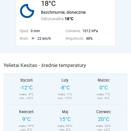
18°C
Bezchmurnie, słonecznie
Odczuwalna
18°C
Opad:
0 mm
Ciśnienie:
1012 hPa
Wiatr:
22 km/h
Wilgotność:
48%
Yelietai Kesitao - średnie temperatury
Styczeń
Luty
Marzec
-12°C
-8°C
0°C
maks. -5°C
maks. -1°C
maks. 7°C
min. -16°C
min. -13°C
min. -5°C
Kwiecień
Maj
Czerwiec
9°C
15°C
20°C
maks. 15°C
maks. 20°C
maks. 25°C
min. 2°C
min. 8°C
min. 14°C