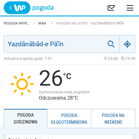
Trwa ładowanie
POLSKA
POGODA WP.PL
IRAN
POGODA NA JUTRO - YAZDĀNĀBĀD-E PĀ’ĪN
EUROPA
ŚWIAT
Aktualna pogoda, godz.
7:51
05:48
19:38
26
JAKOŚĆ POWIETRZA
Zachmurzenie małe, pogodnie
Odczuwalna 28°C
POGODA
POGODA
POGODA NA
GODZINOWA
DŁUGOTERMINOWA
WEEKEND