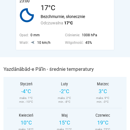
23:00
17°C
Bezchmurnie, słonecznie
Odczuwalna
17°C
Opad:
0 mm
Ciśnienie:
1008 hPa
Wiatr:
10 km/h
Wilgotność:
45%
Yazdānābād-e Pā’īn - średnie temperatury
Styczeń
Luty
Marzec
-4°C
-2°C
3°C
maks. 1°C
maks. 2°C
maks. 9°C
min. -10°C
min. -8°C
min. -3°C
Kwiecień
Maj
Czerwiec
10°C
15°C
19°C
maks. 16°C
maks. 21°C
maks. 25°C