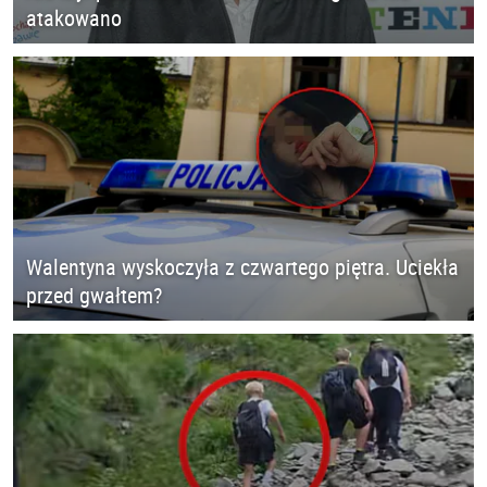
atakowano
Walentyna wyskoczyła z czwartego piętra. Uciekła
przed gwałtem?