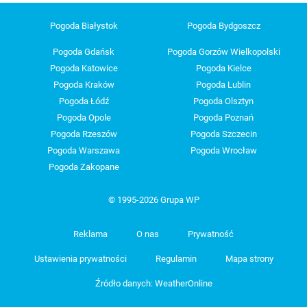
Pogoda Białystok
Pogoda Bydgoszcz
Pogoda Gdańsk
Pogoda Gorzów Wielkopolski
Pogoda Katowice
Pogoda Kielce
Pogoda Kraków
Pogoda Lublin
Pogoda Łódź
Pogoda Olsztyn
Pogoda Opole
Pogoda Poznań
Pogoda Rzeszów
Pogoda Szczecin
Pogoda Warszawa
Pogoda Wrocław
Pogoda Zakopane
© 1995-2026 Grupa WP
Reklama
O nas
Prywatność
Ustawienia prywatności
Regulamin
Mapa strony
Źródło danych: WeatherOnline