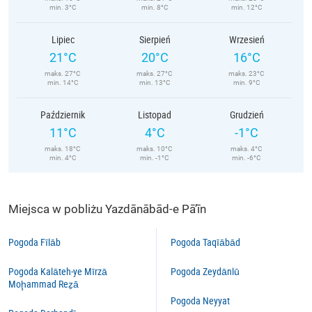
min. 3°C
min. 8°C
min. 12°C
Lipiec
Sierpień
Wrzesień
21°C
20°C
16°C
maks. 27°C
maks. 27°C
maks. 23°C
min. 14°C
min. 13°C
min. 9°C
Październik
Listopad
Grudzień
11°C
4°C
-1°C
maks. 18°C
maks. 10°C
maks. 4°C
min. 4°C
min. -1°C
min. -6°C
Miejsca w pobliżu Yazdānābād-e Pā’īn
Pogoda Fīlāb
Pogoda Taqīābād
Pogoda Kalāteh-ye Mīrzā
Pogoda Zeydānlū
Moḩammad Reẕā
Pogoda Neyyat