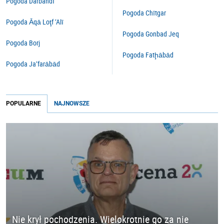
Pogoda Darbandī
Pogoda Chītgar
Pogoda Āqā Loţf ‘Alī
Pogoda Gonbad Jeq
Pogoda Borj
Pogoda Fatḩābād
Pogoda Ja‘farābād
POPULARNE
NAJNOWSZE
Nie krył pochodzenia. Wielokrotnie go za nie