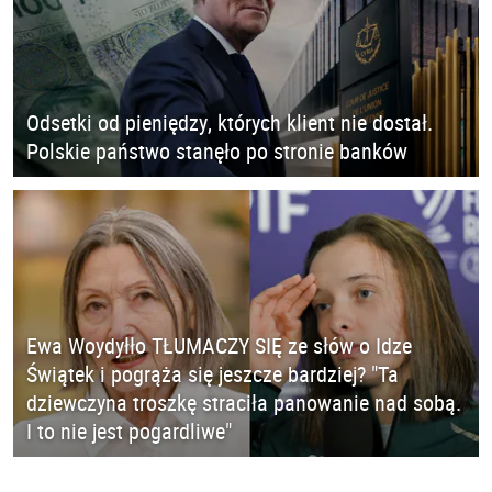
Odsetki od pieniędzy, których klient nie dostał.
Polskie państwo stanęło po stronie banków
Ewa Woydyłło TŁUMACZY SIĘ ze słów o Idze
Świątek i pogrąża się jeszcze bardziej? "Ta
dziewczyna troszkę straciła panowanie nad sobą.
I to nie jest pogardliwe"