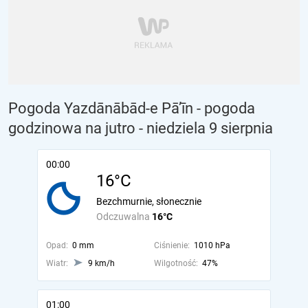
Pogoda Yazdānābād-e Pā’īn - pogoda
godzinowa na jutro
- niedziela 9 sierpnia
00:00
16°C
Bezchmurnie, słonecznie
Odczuwalna
16°C
Opad:
0 mm
Ciśnienie:
1010 hPa
Wiatr:
9 km/h
Wilgotność:
47%
01:00