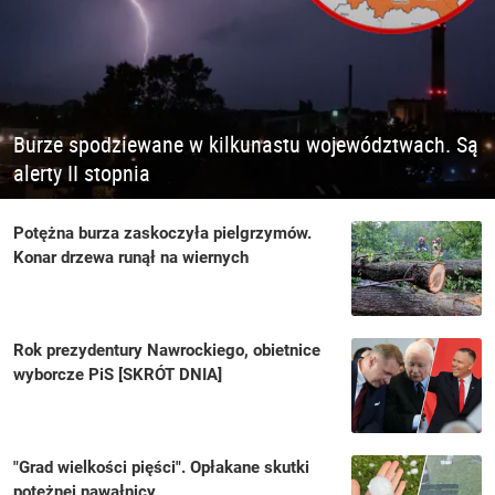
Burze spodziewane w kilkunastu województwach. Są
alerty II stopnia
Potężna burza zaskoczyła pielgrzymów.
Konar drzewa runął na wiernych
Rok prezydentury Nawrockiego, obietnice
wyborcze PiS [SKRÓT DNIA]
"Grad wielkości pięści". Opłakane skutki
potężnej nawałnicy