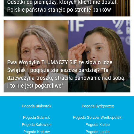
Odsetki od pieniędzy, których klient nie dostał.
Polskie państwo stanęło po stronie banków
Ewa Woydyłło TŁUMACZY SIĘ ze słów o Idze
Świątek i pogrąża się jeszcze bardziej? "Ta
dziewczyna troszkę straciła panowanie nad sobą.
I to nie jest pogardliwe"
Pogoda Białystok
Pogoda Bydgoszcz
Pogoda Gdańsk
Pogoda Gorzów Wielkopolski
Pogoda Katowice
Pogoda Kielce
Pogoda Kraków
Pogoda Lublin