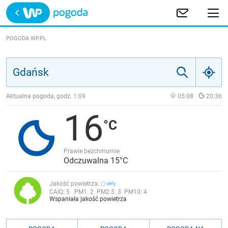
Trwa ładowanie
POLSKA
POGODA WP.PL
EUROPA
ŚWIAT
Aktualna pogoda, godz.
1:09
05:08
20:36
16
JAKOŚĆ POWIETRZA
Prawie bezchmurnie
Odczuwalna 15°C
Jakość powietrza:
CAIQ:
5
PM1:
2
PM2.5:
3
PM10:
4
Wspaniała jakość powietrza