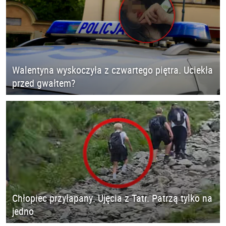
Walentyna wyskoczyła z czwartego piętra. Uciekła
przed gwałtem?
Chłopiec przyłapany. Ujęcia z Tatr. Patrzą tylko na
jedno