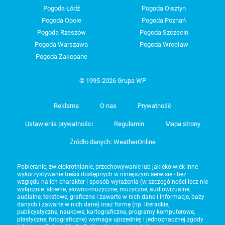
Pogoda Łódź
Pogoda Olsztyn
Pogoda Opole
Pogoda Poznań
Pogoda Rzeszów
Pogoda Szczecin
Pogoda Warszawa
Pogoda Wrocław
Pogoda Zakopane
© 1995-2026 Grupa WP
Reklama
O nas
Prywatność
Ustawienia prywatności
Regulamin
Mapa strony
Źródło danych: WeatherOnline
Pobieranie, zwielokrotnianie, przechowywanie lub jakiekolwiek inne
wykorzystywanie treści dostępnych w niniejszym serwisie - bez
względu na ich charakter i sposób wyrażenia (w szczególności lecz nie
wyłącznie: słowne, słowno-muzyczne, muzyczne, audiowizualne,
audialne, tekstowe, graficzne i zawarte w nich dane i informacje, bazy
danych i zawarte w nich dane) oraz formę (np. literackie,
publicystyczne, naukowe, kartograficzne, programy komputerowe,
plastyczne, fotograficzne) wymaga uprzedniej i jednoznacznej zgody