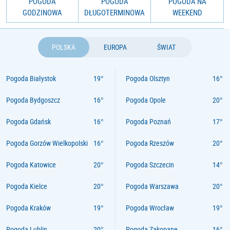
POGODA
POGODA
POGODA NA
GODZINOWA
DŁUGOTERMINOWA
WEEKEND
POLSKA
EUROPA
ŚWIAT
Pogoda Białystok
Pogoda Olsztyn
Pogoda Bydgoszcz
Pogoda Opole
Pogoda Gdańsk
Pogoda Poznań
Pogoda Gorzów Wielkopolski
Pogoda Rzeszów
Pogoda Katowice
Pogoda Szczecin
Pogoda Kielce
Pogoda Warszawa
Pogoda Kraków
Pogoda Wrocław
Pogoda Lublin
Pogoda Zakopane