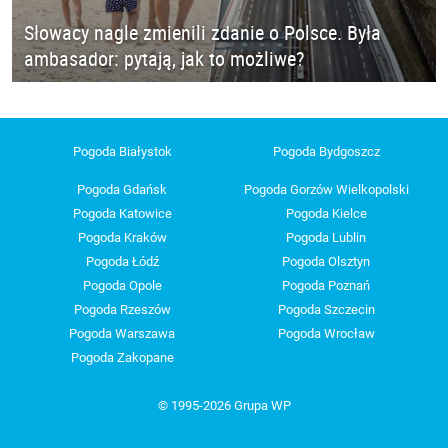
Słowacy nagle zmienili zdanie o Polsce. Była
ambasador: pytają, jak to możliwe?
Pogoda Białystok
Pogoda Bydgoszcz
Pogoda Gdańsk
Pogoda Gorzów Wielkopolski
Pogoda Katowice
Pogoda Kielce
Pogoda Kraków
Pogoda Lublin
Pogoda Łódź
Pogoda Olsztyn
Pogoda Opole
Pogoda Poznań
Pogoda Rzeszów
Pogoda Szczecin
Pogoda Warszawa
Pogoda Wrocław
Pogoda Zakopane
© 1995-2026 Grupa WP