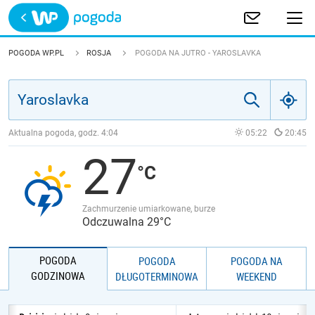
Trwa ładowanie
POLSKA
POGODA WP.PL
ROSJA
POGODA NA JUTRO - YAROSLAVKA
EUROPA
ŚWIAT
Aktualna pogoda, godz.
4:04
05:22
20:45
27
JAKOŚĆ POWIETRZA
Zachmurzenie umiarkowane, burze
Odczuwalna 29°C
POGODA
POGODA
POGODA NA
GODZINOWA
DŁUGOTERMINOWA
WEEKEND