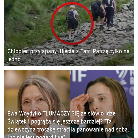
Chłopiec przyłapany. Ujęcia z Tatr. Patrzą tylko na
jedno
Ewa Woydyłło TŁUMACZY SIĘ ze słów o Idze
Świątek i pogrąża się jeszcze bardziej? "Ta
dziewczyna troszkę straciła panowanie nad sobą.
I to nie jest pogardliwe"