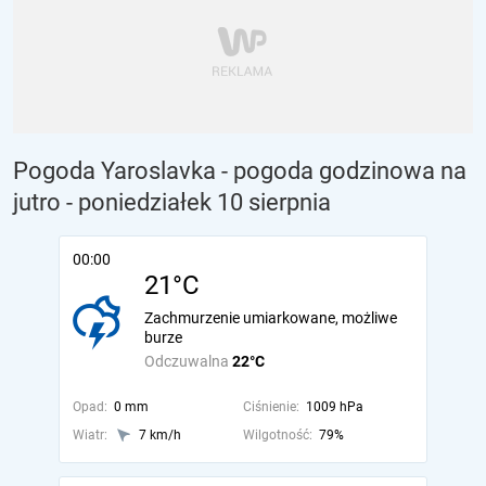
Pogoda Yaroslavka - pogoda godzinowa na
jutro
- poniedziałek 10 sierpnia
00:00
21°C
Zachmurzenie umiarkowane, możliwe
burze
Odczuwalna
22°C
Opad:
0 mm
Ciśnienie:
1009 hPa
Wiatr:
7 km/h
Wilgotność:
79%