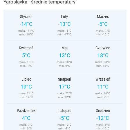
Yaroslavka - średnie temperatury
Styczeń
Luty
Marzec
-14°C
-13°C
-5°C
maks. -11°C
maks. -8°C
maks. -1°C
min. -18°C
min. -17°C
min. -10°C
Kwiecień
Maj
Czerwiec
5°C
13°C
18°C
maks. 10°C
maks. 18°C
maks. 23°C
min. -1°C
min. 6°C
min. 12°C
Lipiec
Sierpień
Wrzesień
19°C
17°C
11°C
maks. 24°C
maks. 22°C
maks. 16°C
min. 14°C
min. 12°C
min. 7°C
Październik
Listopad
Grudzień
4°C
-5°C
-12°C
maks. 7°C
maks. -2°C
maks. -9°C
min. 0°C
min. -8°C
min. -16°C