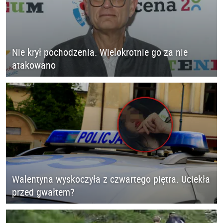
Nie krył pochodzenia. Wielokrotnie go za nie
atakowano
Walentyna wyskoczyła z czwartego piętra. Uciekła
przed gwałtem?