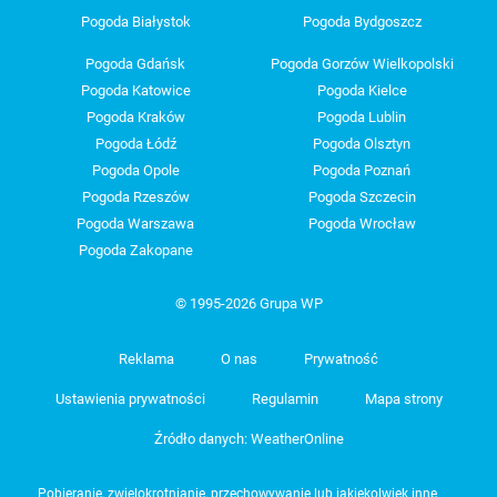
Pogoda Białystok
Pogoda Bydgoszcz
Pogoda Gdańsk
Pogoda Gorzów Wielkopolski
Pogoda Katowice
Pogoda Kielce
Pogoda Kraków
Pogoda Lublin
Pogoda Łódź
Pogoda Olsztyn
Pogoda Opole
Pogoda Poznań
Pogoda Rzeszów
Pogoda Szczecin
Pogoda Warszawa
Pogoda Wrocław
Pogoda Zakopane
© 1995-2026 Grupa WP
Reklama
O nas
Prywatność
Ustawienia prywatności
Regulamin
Mapa strony
Źródło danych: WeatherOnline
Pobieranie, zwielokrotnianie, przechowywanie lub jakiekolwiek inne