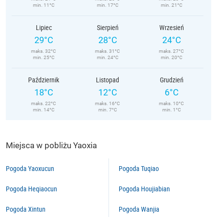
min. 11°C
min. 17°C
min. 21°C
Lipiec
Sierpień
Wrzesień
29°C
28°C
24°C
maks. 32°C
maks. 31°C
maks. 27°C
min. 25°C
min. 24°C
min. 20°C
Październik
Listopad
Grudzień
18°C
12°C
6°C
maks. 22°C
maks. 16°C
maks. 10°C
min. 14°C
min. 7°C
min. 1°C
Miejsca w pobliżu Yaoxia
Pogoda Yaoxucun
Pogoda Tuqiao
Pogoda Heqiaocun
Pogoda Houjiabian
Pogoda Xintun
Pogoda Wanjia