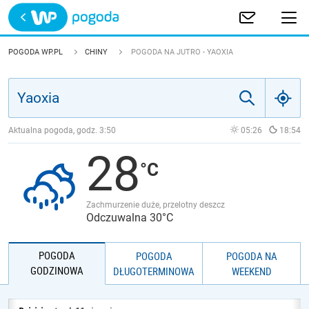
Trwa ładowanie
POLSKA
POGODA WP.PL
CHINY
POGODA NA JUTRO - YAOXIA
EUROPA
ŚWIAT
Aktualna pogoda, godz.
3:50
05:26
18:54
28
JAKOŚĆ POWIETRZA
Zachmurzenie duże, przelotny deszcz
Odczuwalna 30°C
POGODA
POGODA
POGODA NA
GODZINOWA
DŁUGOTERMINOWA
WEEKEND