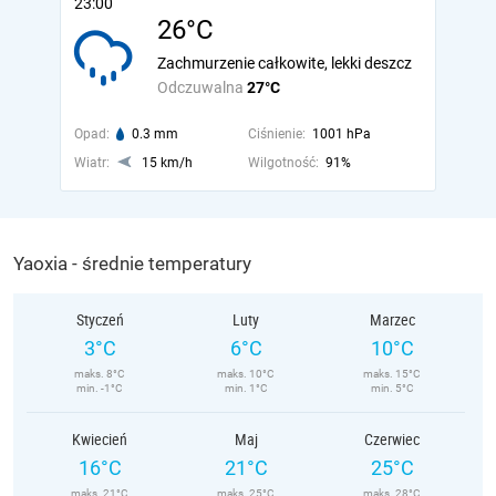
23:00
26°C
Zachmurzenie całkowite, lekki deszcz
Odczuwalna
27°C
Opad:
0.3 mm
Ciśnienie:
1001 hPa
Wiatr:
15 km/h
Wilgotność:
91%
Yaoxia - średnie temperatury
Styczeń
Luty
Marzec
3°C
6°C
10°C
maks. 8°C
maks. 10°C
maks. 15°C
min. -1°C
min. 1°C
min. 5°C
Kwiecień
Maj
Czerwiec
16°C
21°C
25°C
maks. 21°C
maks. 25°C
maks. 28°C