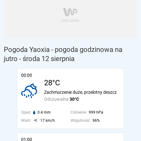
Pogoda Yaoxia - pogoda godzinowa na
jutro
- środa 12 sierpnia
00:00
28°C
Zachmurzenie duże, przelotny deszcz
Odczuwalna
30°C
Opad:
0.4 mm
Ciśnienie:
999 hPa
Wiatr:
17 km/h
Wilgotność:
96%
01:00