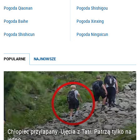
Pogoda Qiaonan
Pogoda Shishigou
Pogoda Baihe
Pogoda Xinxing
Pogoda Shishicun
Pogoda Ningxicun
POPULARNE
NAJNOWSZE
Chłopiec przyłapany. Ujęcia z Tatr. Patrzą tylko na
jedno