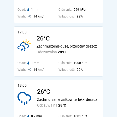
Opad:
1 mm
Ciśnienie:
999 hPa
Wiatr:
14 km/h
Wilgotność:
92%
17:00
26°C
Zachmurzenie duże, przelotny deszcz
Odczuwalna
28°C
Opad:
1 mm
Ciśnienie:
1000 hPa
Wiatr:
14 km/h
Wilgotność:
90%
18:00
26°C
Zachmurzenie całkowite, lekki deszcz
Odczuwalna
28°C
Opad:
0.2 mm
Ciśnienie:
1001 hPa