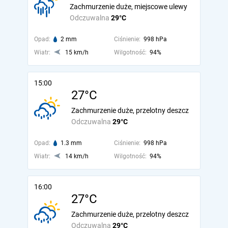
Zachmurzenie duże, miejscowe ulewy
Odczuwalna
29°C
Opad:
2 mm
Ciśnienie:
998 hPa
Wiatr:
15 km/h
Wilgotność:
94%
15:00
27°C
Zachmurzenie duże, przelotny deszcz
Odczuwalna
29°C
Opad:
1.3 mm
Ciśnienie:
998 hPa
Wiatr:
14 km/h
Wilgotność:
94%
16:00
27°C
Zachmurzenie duże, przelotny deszcz
Odczuwalna
29°C