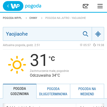
Trwa ładowanie
POLSKA
POGODA WP.PL
CHINY
POGODA NA JUTRO - YAOJIAOHE
EUROPA
ŚWIAT
Aktualna pogoda, godz.
2:51
05:57
19:38
31
JAKOŚĆ POWIETRZA
Zachmurzenie małe, pogodnie
Odczuwalna 34°C
POGODA
POGODA
POGODA NA
GODZINOWA
DŁUGOTERMINOWA
WEEKEND