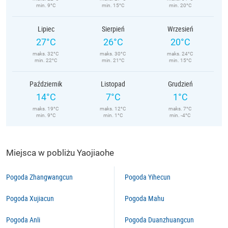
min. 9°C
min. 15°C
min. 20°C
Lipiec
Sierpień
Wrzesień
27°C
26°C
20°C
maks. 32°C
maks. 30°C
maks. 24°C
min. 22°C
min. 21°C
min. 15°C
Październik
Listopad
Grudzień
14°C
7°C
1°C
maks. 19°C
maks. 12°C
maks. 7°C
min. 9°C
min. 1°C
min. -4°C
Miejsca w pobliżu Yaojiaohe
Pogoda Zhangwangcun
Pogoda Yihecun
Pogoda Xujiacun
Pogoda Mahu
Pogoda Anli
Pogoda Duanzhuangcun