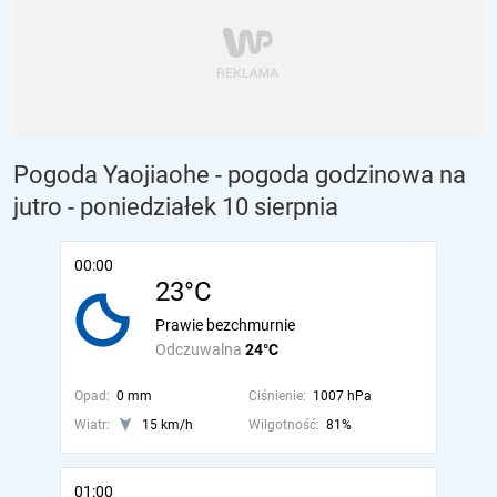
Pogoda Yaojiaohe - pogoda godzinowa na
jutro
- poniedziałek 10 sierpnia
00:00
23°C
Prawie bezchmurnie
Odczuwalna
24°C
Opad:
0 mm
Ciśnienie:
1007 hPa
Wiatr:
15 km/h
Wilgotność:
81%
01:00