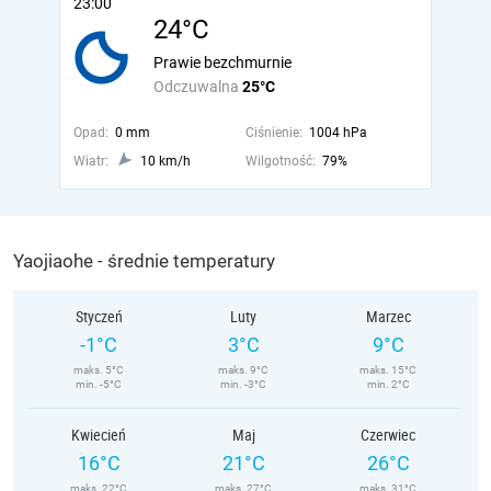
23:00
24°C
Prawie bezchmurnie
Odczuwalna
25°C
Opad:
0 mm
Ciśnienie:
1004 hPa
Wiatr:
10 km/h
Wilgotność:
79%
Yaojiaohe - średnie temperatury
Styczeń
Luty
Marzec
-1°C
3°C
9°C
maks. 5°C
maks. 9°C
maks. 15°C
min. -5°C
min. -3°C
min. 2°C
Kwiecień
Maj
Czerwiec
16°C
21°C
26°C
maks. 22°C
maks. 27°C
maks. 31°C