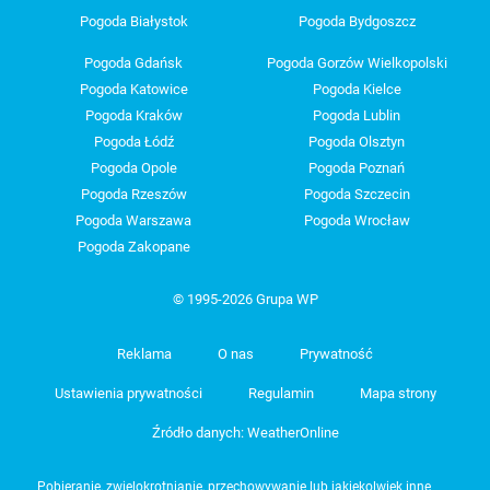
Pogoda Białystok
Pogoda Bydgoszcz
Pogoda Gdańsk
Pogoda Gorzów Wielkopolski
Pogoda Katowice
Pogoda Kielce
Pogoda Kraków
Pogoda Lublin
Pogoda Łódź
Pogoda Olsztyn
Pogoda Opole
Pogoda Poznań
Pogoda Rzeszów
Pogoda Szczecin
Pogoda Warszawa
Pogoda Wrocław
Pogoda Zakopane
© 1995-2026 Grupa WP
Reklama
O nas
Prywatność
Ustawienia prywatności
Regulamin
Mapa strony
Źródło danych: WeatherOnline
Pobieranie, zwielokrotnianie, przechowywanie lub jakiekolwiek inne