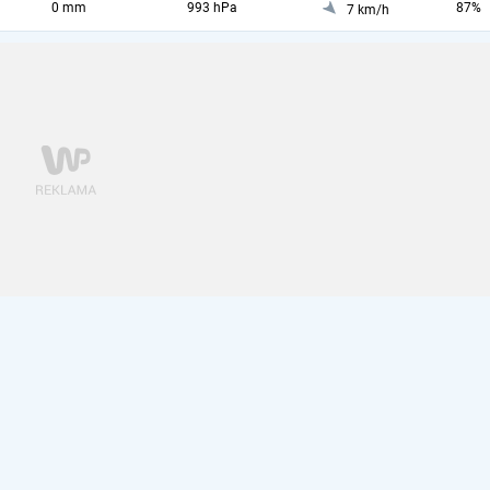
0 mm
993 hPa
87%
7 km/h