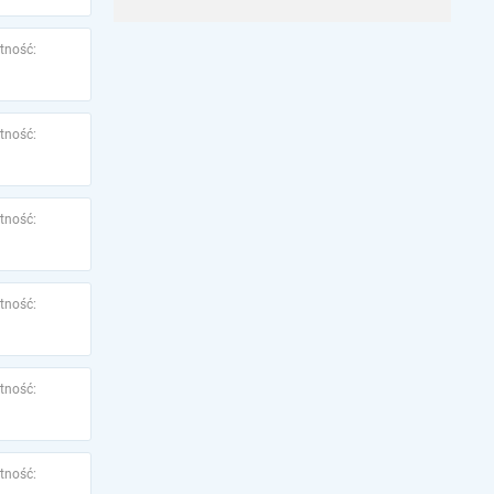
tność:
tność:
tność:
tność:
tność:
tność: