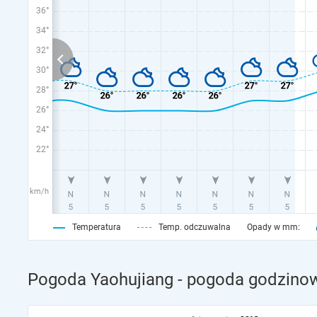
36°
34°
32°
30°
28°
26°
24°
22°
km/h
Temperatura
Temp. odczuwalna
Opady w mm:
Pogoda Yaohujiang - pogoda godzinow