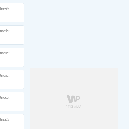
tność:
tność:
tność:
tność:
tność:
tność: