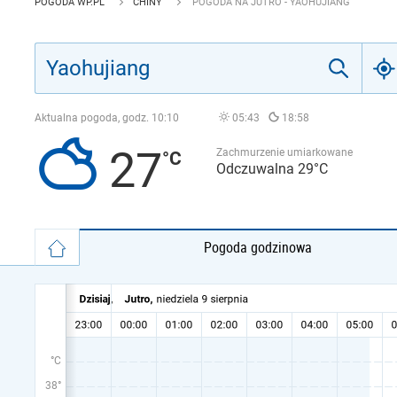
POGODA WP.PL
CHINY
POGODA NA JUTRO - YAOHUJIANG
Aktualna pogoda, godz.
10:10
05:43
18:58
27
Zachmurzenie umiarkowane
Odczuwalna 29°C
Pogoda godzinowa
°C
38°