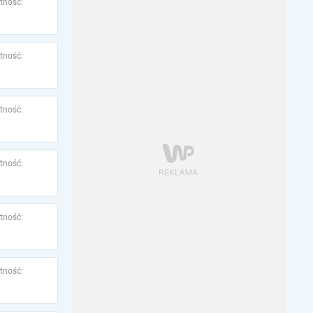
tność:
tność:
tność:
tność:
tność:
tność: