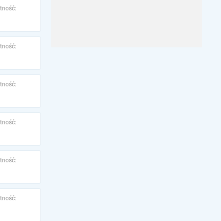
tność:
tność:
tność:
tność:
tność:
tność: