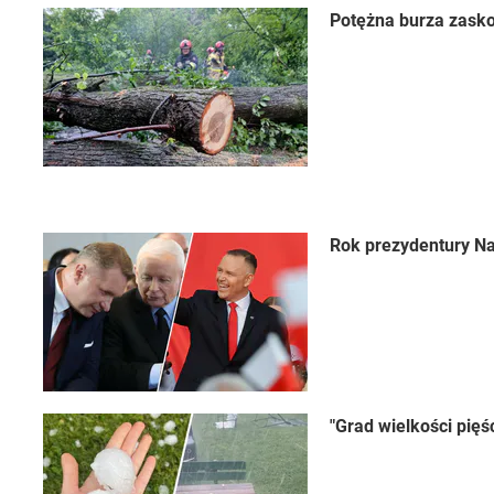
Potężna burza zasko
Rok prezydentury Na
"Grad wielkości pięś