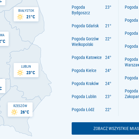
C
Pogoda
Pogoda 
BIAŁYSTOK
Bydgoszcz
21°C
Pogoda
Pogoda Gdańsk
Pogoda
AWA
Pogoda Gorzów
2°C
Wielkopolski
Pogoda 
Pogoda Katowice
Pogoda
Warsza
LUBLIN
Pogoda Kielce
23°C
Pogoda
Pogoda Kraków
C
Pogoda
Pogoda Lublin
Zakopa
RZESZÓW
Pogoda Łódź
26°C
ZOBACZ WSZYSTKIE MIAS