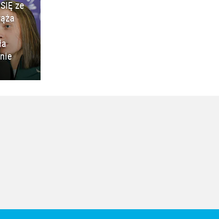
SIĘ ze
rąża
ła
nie