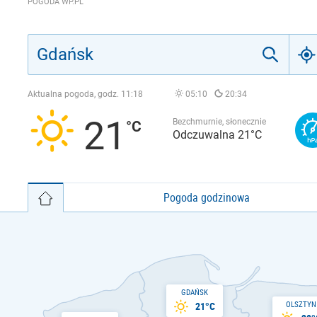
POGODA WP.PL
Aktualna pogoda, godz.
11:18
05:10
20:34
21
Bezchmurnie, słonecznie
Odczuwalna 21°C
Pogoda godzinowa
GDAŃSK
OLSZTYN
21°C