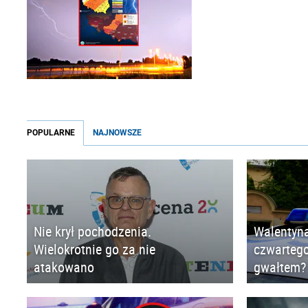
POPULARNE
NAJNOWSZE
Nie krył pochodzenia.
Walentyna
Wielokrotnie go za nie
czwartego
atakowano
gwałtem?