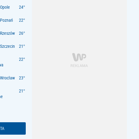
Opole
 Poznań
 Rzeszów
Szczecin
wa
 Wrocław
ne
TA