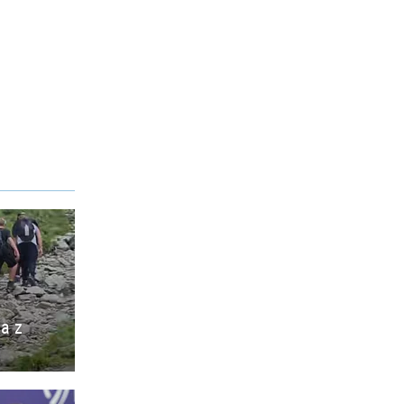
ia z
o