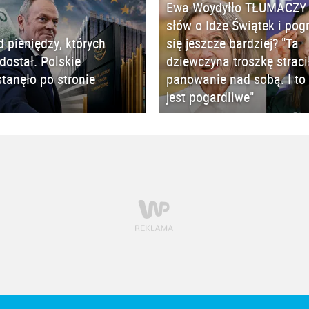
Ewa Woydyłło TŁUMACZY 
słów o Idze Świątek i pog
d pieniędzy, których
się jeszcze bardziej? "Ta
 dostał. Polskie
dziewczyna troszkę straci
tanęło po stronie
panowanie nad sobą. I to 
jest pogardliwe"