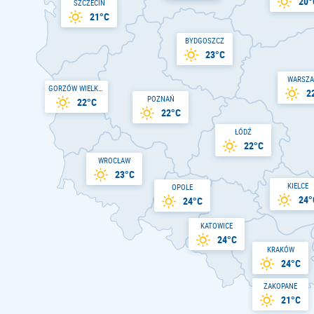
20°
SZCZECIN
21°C
BYDGOSZCZ
23°C
WARSZ
GORZÓW WIELKOPOLSKI
2
POZNAŃ
22°C
22°C
ŁÓDŹ
22°C
WROCŁAW
23°C
KIELCE
OPOLE
24°
24°C
KATOWICE
24°C
KRAKÓW
24°C
ZAKOPANE
21°C