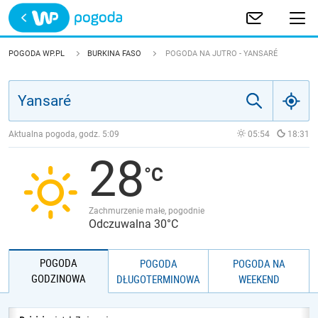
Trwa ładowanie
POLSKA
POGODA WP.PL
BURKINA FASO
POGODA NA JUTRO - YANSARÉ
EUROPA
ŚWIAT
Aktualna pogoda, godz.
5:09
05:54
18:31
28
JAKOŚĆ POWIETRZA
Zachmurzenie małe, pogodnie
Odczuwalna 30°C
POGODA
POGODA
POGODA NA
GODZINOWA
DŁUGOTERMINOWA
WEEKEND