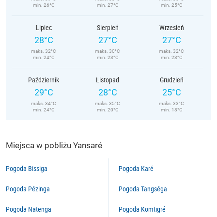
min. 26°C
min. 27°C
min. 25°C
Lipiec
Sierpień
Wrzesień
28°C
27°C
27°C
maks. 32°C
maks. 30°C
maks. 32°C
min. 24°C
min. 23°C
min. 23°C
Październik
Listopad
Grudzień
29°C
28°C
25°C
maks. 34°C
maks. 35°C
maks. 33°C
min. 24°C
min. 20°C
min. 18°C
Miejsca w pobliżu Yansaré
Pogoda Bissiga
Pogoda Karé
Pogoda Pézinga
Pogoda Tangséga
Pogoda Natenga
Pogoda Komtigré