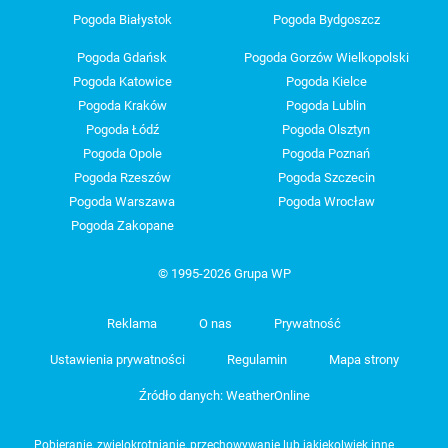
Pogoda Białystok
Pogoda Bydgoszcz
Pogoda Gdańsk
Pogoda Gorzów Wielkopolski
Pogoda Katowice
Pogoda Kielce
Pogoda Kraków
Pogoda Lublin
Pogoda Łódź
Pogoda Olsztyn
Pogoda Opole
Pogoda Poznań
Pogoda Rzeszów
Pogoda Szczecin
Pogoda Warszawa
Pogoda Wrocław
Pogoda Zakopane
© 1995-2026 Grupa WP
Reklama
O nas
Prywatność
Ustawienia prywatności
Regulamin
Mapa strony
Źródło danych: WeatherOnline
Pobieranie, zwielokrotnianie, przechowywanie lub jakiekolwiek inne