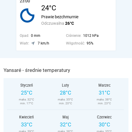
23:00
24°C
Prawie bezchmurnie
Odczuwalna
26°C
Opad:
0 mm
Ciśnienie:
1012 hPa
Wiatr:
7 km/h
Wilgotność:
95%
Yansaré - średnie temperatury
Styczeń
Luty
Marzec
25°C
28°C
31°C
maks. 32°C
maks. 35°C
maks. 38°C
min. 17°C
min. 20°C
min. 23°C
Kwiecień
Maj
Czerwiec
33°C
32°C
30°C
maks. 39°C
maks. 38°C
maks. 35°C