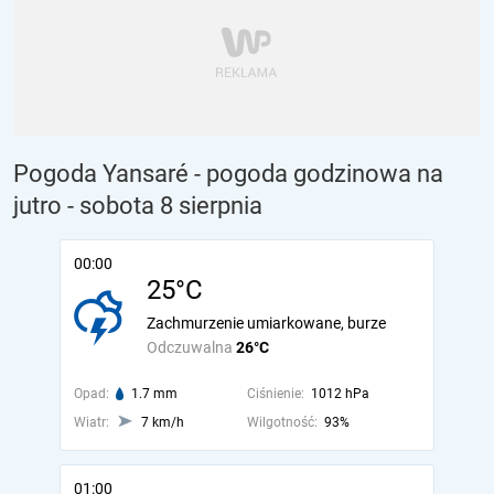
Pogoda Yansaré - pogoda godzinowa na
jutro
- sobota 8 sierpnia
00:00
25°C
Zachmurzenie umiarkowane, burze
Odczuwalna
26°C
Opad:
1.7 mm
Ciśnienie:
1012 hPa
Wiatr:
7 km/h
Wilgotność:
93%
01:00