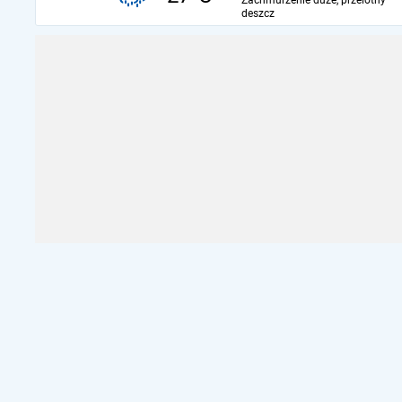
Zachmurzenie duże, przelotny
deszcz