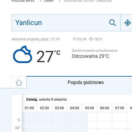
POGODA WP.PL
CHINY
POGODA NA JUTRO - YANLICUN
Aktualna pogoda, godz.
12:19
05:24
18:51
27
Zachmurzenie umiarkowane
Odczuwalna 29°C
Pogoda godzinowa
°C
36°