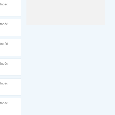
tność:
tność:
tność:
tność:
tność:
tność: