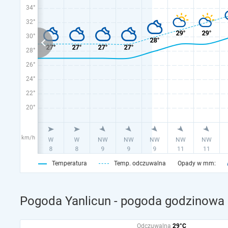
34°
32°
30°
28°
26°
24°
22°
20°
km/h
Temperatura
Temp. odczuwalna
Opady w mm:
Pogoda Yanlicun - pogoda godzinowa 
Odczuwalna
29°C