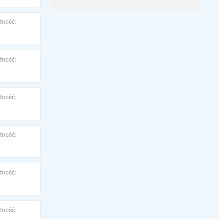
tność:
tność:
tność:
tność:
tność:
tność: