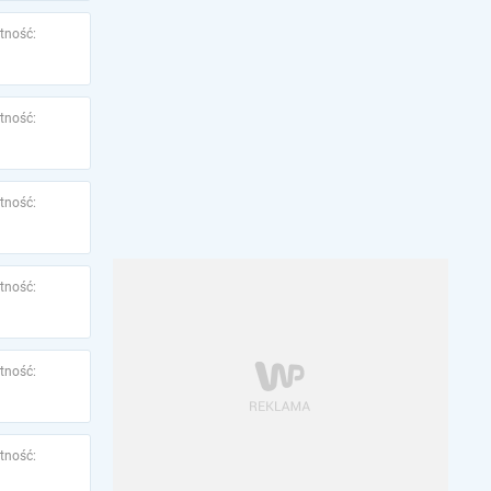
tność:
tność:
tność:
tność:
tność:
tność: