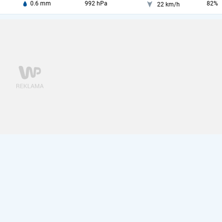
0.6 mm
992 hPa
82%
22 km/h