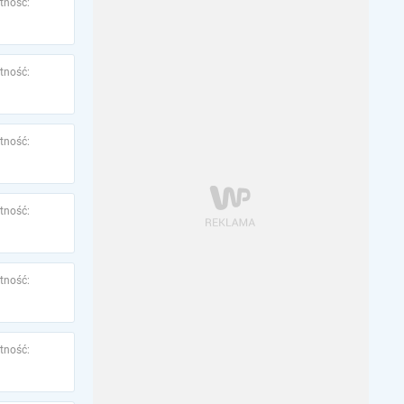
tność:
tność:
tność:
tność:
tność:
tność: