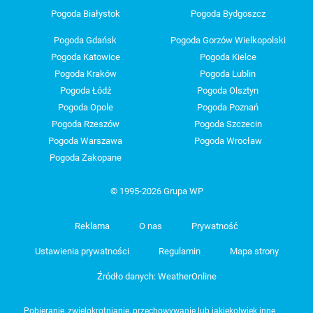
Pogoda Białystok
Pogoda Bydgoszcz
Pogoda Gdańsk
Pogoda Gorzów Wielkopolski
Pogoda Katowice
Pogoda Kielce
Pogoda Kraków
Pogoda Lublin
Pogoda Łódź
Pogoda Olsztyn
Pogoda Opole
Pogoda Poznań
Pogoda Rzeszów
Pogoda Szczecin
Pogoda Warszawa
Pogoda Wrocław
Pogoda Zakopane
© 1995-2026 Grupa WP
Reklama
O nas
Prywatność
Ustawienia prywatności
Regulamin
Mapa strony
Źródło danych: WeatherOnline
Pobieranie, zwielokrotnianie, przechowywanie lub jakiekolwiek inne