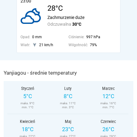
23:00
28°C
Zachmurzenie duże
Odczuwalna
30°C
Opad:
0 mm
Ciśnienie:
997 hPa
Wiatr:
21 km/h
Wilgotność:
79%
Yanjiagou - średnie temperatury
Styczeń
Luty
Marzec
5°C
8°C
12°C
maks. 9°C
maks. 11°C
maks. 16°C
min. 1°C
min. 3°C
min. 7°C
Kwiecień
Maj
Czerwiec
18°C
23°C
26°C
maks. 22°C
maks. 27°C
maks. 29°C