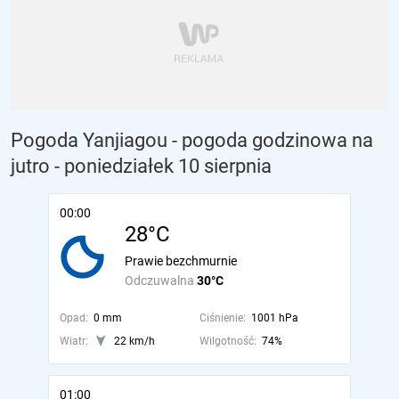
Pogoda Yanjiagou - pogoda godzinowa na
jutro
- poniedziałek 10 sierpnia
00:00
28°C
Prawie bezchmurnie
Odczuwalna
30°C
Opad:
0 mm
Ciśnienie:
1001 hPa
Wiatr:
22 km/h
Wilgotność:
74%
01:00