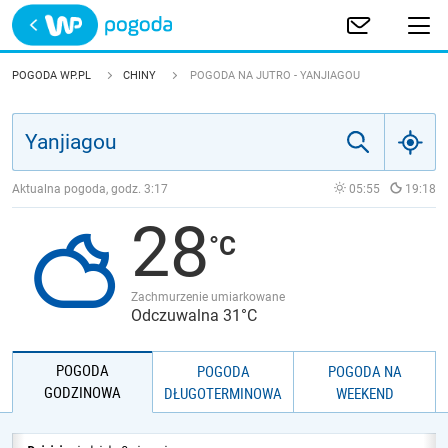
Trwa ładowanie
POLSKA
POGODA WP.PL
CHINY
POGODA NA JUTRO - YANJIAGOU
EUROPA
ŚWIAT
Aktualna pogoda, godz.
3:17
05:55
19:18
28
JAKOŚĆ POWIETRZA
Zachmurzenie umiarkowane
Odczuwalna 31°C
POGODA
POGODA
POGODA NA
GODZINOWA
DŁUGOTERMINOWA
WEEKEND