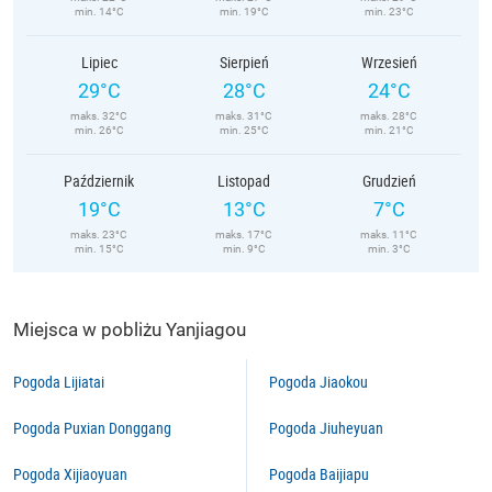
min. 14°C
min. 19°C
min. 23°C
Lipiec
Sierpień
Wrzesień
29°C
28°C
24°C
maks. 32°C
maks. 31°C
maks. 28°C
min. 26°C
min. 25°C
min. 21°C
Październik
Listopad
Grudzień
19°C
13°C
7°C
maks. 23°C
maks. 17°C
maks. 11°C
min. 15°C
min. 9°C
min. 3°C
Miejsca w pobliżu Yanjiagou
Pogoda Lijiatai
Pogoda Jiaokou
Pogoda Puxian Donggang
Pogoda Jiuheyuan
Pogoda Xijiaoyuan
Pogoda Baijiapu