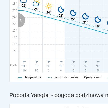
28°
26°
24°
22°
20°
18°
16°
14°
km/h
Temperatura
Temp. odczuwalna
Opady w mm:
Pogoda Yangtai - pogoda godzinowa n