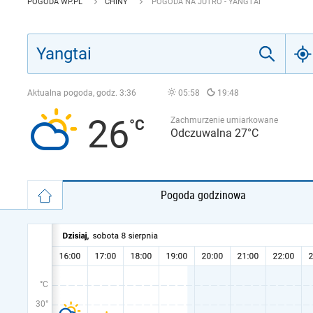
POGODA WP.PL
CHINY
POGODA NA JUTRO - YANGTAI
Aktualna pogoda, godz.
3:36
05:58
19:48
26
Zachmurzenie umiarkowane
Odczuwalna 27°C
Pogoda godzinowa
°C
30°