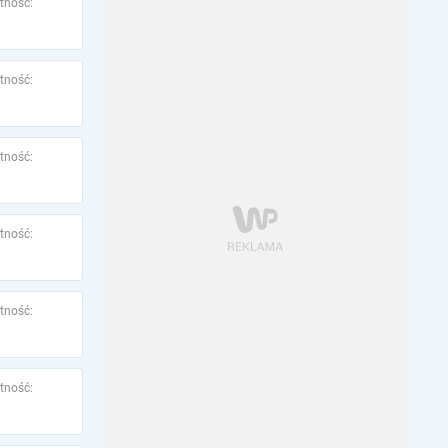
tność:
tność:
tność:
tność:
tność:
tność: