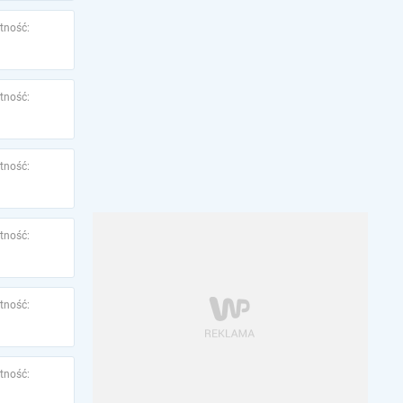
tność:
tność:
tność:
tność:
tność:
tność: