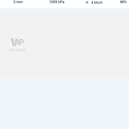
0 mm
1009 hPa
88%
4 km/h