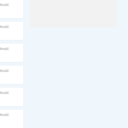
tność:
tność:
tność:
tność:
tność:
tność: