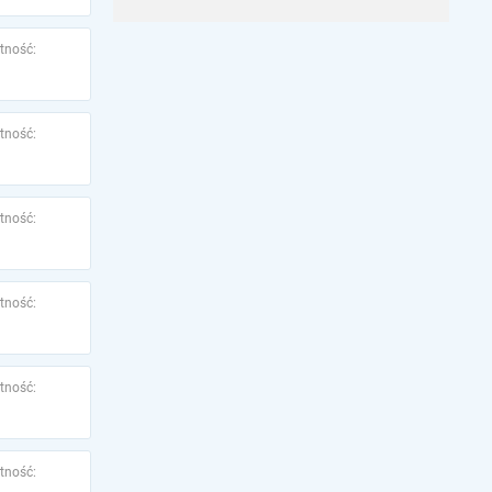
tność:
tność:
tność:
tność:
tność:
tność: