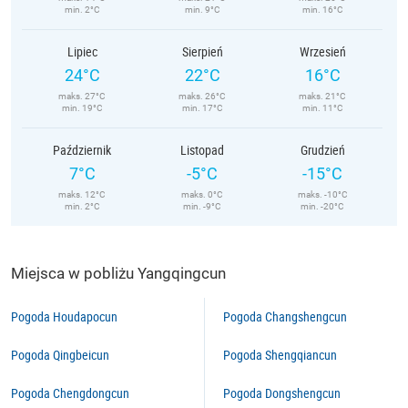
min. 2°C
min. 9°C
min. 16°C
Lipiec
Sierpień
Wrzesień
24°C
22°C
16°C
maks. 27°C
maks. 26°C
maks. 21°C
min. 19°C
min. 17°C
min. 11°C
Październik
Listopad
Grudzień
7°C
-5°C
-15°C
maks. 12°C
maks. 0°C
maks. -10°C
min. 2°C
min. -9°C
min. -20°C
Miejsca w pobliżu Yangqingcun
Pogoda Houdapocun
Pogoda Changshengcun
Pogoda Qingbeicun
Pogoda Shengqiancun
Pogoda Chengdongcun
Pogoda Dongshengcun