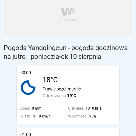
Pogoda Yangqingcun - pogoda godzinowa
na jutro
- poniedziałek 10 sierpnia
00:00
18°C
Prawie bezchmurnie
Odczuwalna
19°C
Opad:
0 mm
Ciśnienie:
1010 hPa
Wiatr:
8 km/h
Wilgotność:
95%
01:00