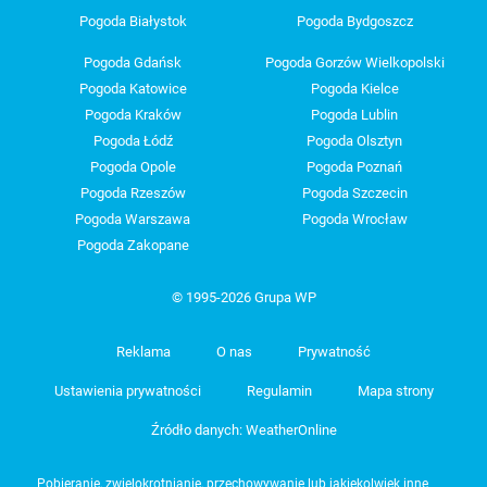
Pogoda Białystok
Pogoda Bydgoszcz
Pogoda Gdańsk
Pogoda Gorzów Wielkopolski
Pogoda Katowice
Pogoda Kielce
Pogoda Kraków
Pogoda Lublin
Pogoda Łódź
Pogoda Olsztyn
Pogoda Opole
Pogoda Poznań
Pogoda Rzeszów
Pogoda Szczecin
Pogoda Warszawa
Pogoda Wrocław
Pogoda Zakopane
© 1995-2026 Grupa WP
Reklama
O nas
Prywatność
Ustawienia prywatności
Regulamin
Mapa strony
Źródło danych: WeatherOnline
Pobieranie, zwielokrotnianie, przechowywanie lub jakiekolwiek inne