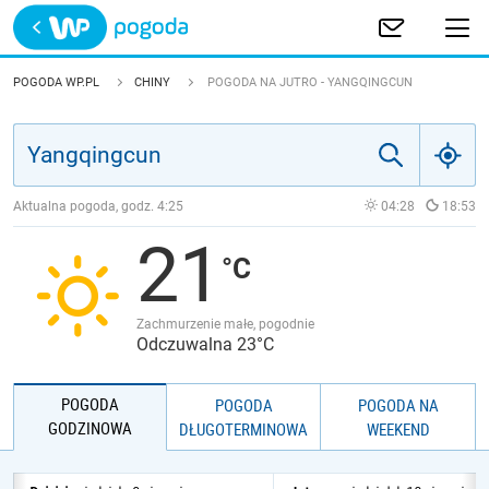
Trwa ładowanie
POLSKA
POGODA WP.PL
CHINY
POGODA NA JUTRO - YANGQINGCUN
EUROPA
ŚWIAT
Aktualna pogoda, godz.
4:25
04:28
18:53
21
JAKOŚĆ POWIETRZA
Zachmurzenie małe, pogodnie
Odczuwalna 23°C
POGODA
POGODA
POGODA NA
GODZINOWA
DŁUGOTERMINOWA
WEEKEND