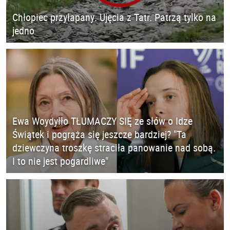
Chłopiec przyłapany. Ujęcia z Tatr. Patrzą tylko na
jedno
Ewa Woydyłło TŁUMACZY SIĘ ze słów o Idze
Świątek i pogrąża się jeszcze bardziej? "Ta
dziewczyna troszkę straciła panowanie nad sobą.
I to nie jest pogardliwe"