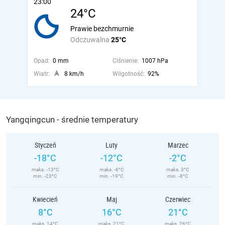
23:00
24°C
Prawie bezchmurnie
Odczuwalna
25°C
Opad:
0 mm
Ciśnienie:
1007 hPa
Wiatr:
8 km/h
Wilgotność:
92%
Yangqingcun - średnie temperatury
Styczeń
Luty
Marzec
-18°C
-12°C
-2°C
maks. -13°C
maks. -6°C
maks. 3°C
min. -23°C
min. -19°C
min. -8°C
Kwiecień
Maj
Czerwiec
8°C
16°C
21°C
maks. 14°C
maks. 21°C
maks. 26°C