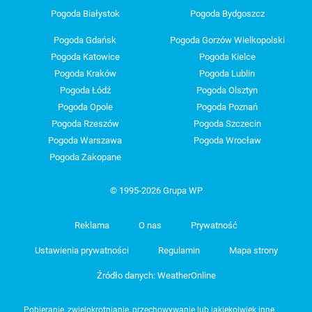
Pogoda Białystok
Pogoda Bydgoszcz
Pogoda Gdańsk
Pogoda Gorzów Wielkopolski
Pogoda Katowice
Pogoda Kielce
Pogoda Kraków
Pogoda Lublin
Pogoda Łódź
Pogoda Olsztyn
Pogoda Opole
Pogoda Poznań
Pogoda Rzeszów
Pogoda Szczecin
Pogoda Warszawa
Pogoda Wrocław
Pogoda Zakopane
© 1995-2026 Grupa WP
Reklama
O nas
Prywatność
Ustawienia prywatności
Regulamin
Mapa strony
Źródło danych: WeatherOnline
Pobieranie, zwielokrotnianie, przechowywanie lub jakiekolwiek inne