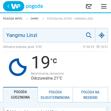
Trwa ładowanie
POLSKA
POGODA WP.PL
CHINY
POGODA NA JUTRO - YANGMU LINZI
EUROPA
ŚWIAT
Aktualna pogoda, godz.
9:50
04:29
18:51
19
JAKOŚĆ POWIETRZA
Bezchmurnie, słonecznie
Odczuwalna 21°C
POGODA
POGODA
POGODA NA
GODZINOWA
DŁUGOTERMINOWA
WEEKEND