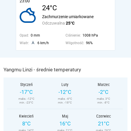
23:00
24°C
Zachmurzenie umiarkowane
Odczuwalna
25°C
Opad:
0 mm
Ciśnienie:
1008 hPa
Wiatr:
6 km/h
Wilgotność:
96%
Yangmu Linzi - średnie temperatury
Styczeń
Luty
Marzec
-17°C
-12°C
-2°C
maks. -12°C
maks. -6°C
maks. 3°C
min. -23°C
min. -18°C
min. -8°C
Kwiecień
Maj
Czerwiec
8°C
16°C
21°C
maks. 14°C
maks. 21°C
maks. 26°C