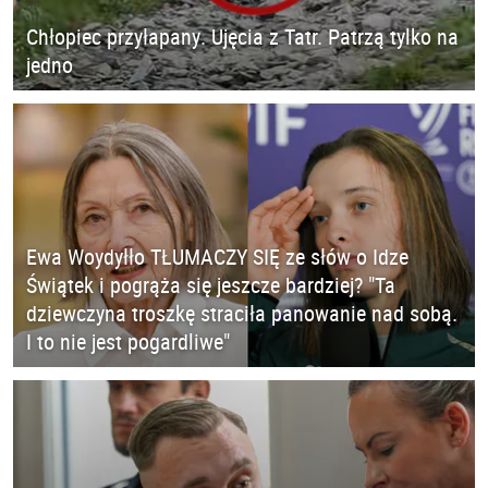
Chłopiec przyłapany. Ujęcia z Tatr. Patrzą tylko na
jedno
Ewa Woydyłło TŁUMACZY SIĘ ze słów o Idze
Świątek i pogrąża się jeszcze bardziej? "Ta
dziewczyna troszkę straciła panowanie nad sobą.
I to nie jest pogardliwe"