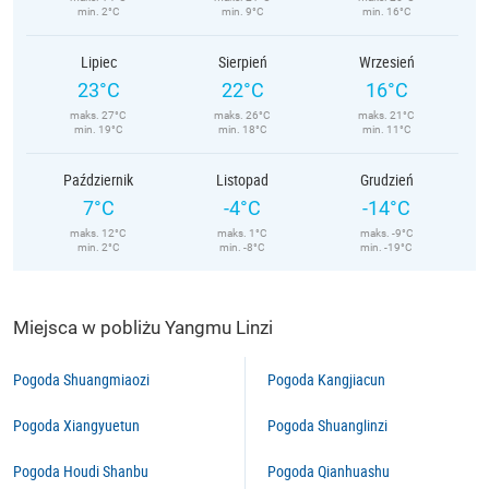
min. 2°C
min. 9°C
min. 16°C
Lipiec
Sierpień
Wrzesień
23°C
22°C
16°C
maks. 27°C
maks. 26°C
maks. 21°C
min. 19°C
min. 18°C
min. 11°C
Październik
Listopad
Grudzień
7°C
-4°C
-14°C
maks. 12°C
maks. 1°C
maks. -9°C
min. 2°C
min. -8°C
min. -19°C
Miejsca w pobliżu Yangmu Linzi
Pogoda Shuangmiaozi
Pogoda Kangjiacun
Pogoda Xiangyuetun
Pogoda Shuanglinzi
Pogoda Houdi Shanbu
Pogoda Qianhuashu