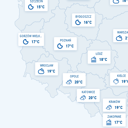
16°
SZCZECIN
15°C
BYDGOSZCZ
16°C
WARSZ
GORZÓW WIELKOPOLSKI
2
POZNAŃ
17°C
17°C
ŁÓDŹ
18°C
WROCŁAW
19°C
KIELCE
OPOLE
19°
20°C
KATOWICE
20°C
KRAKÓW
19°C
ZAKOPANE
17°C