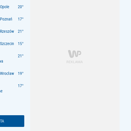
Opole
 Poznań
 Rzeszów
Szczecin
wa
 Wrocław
ne
TA