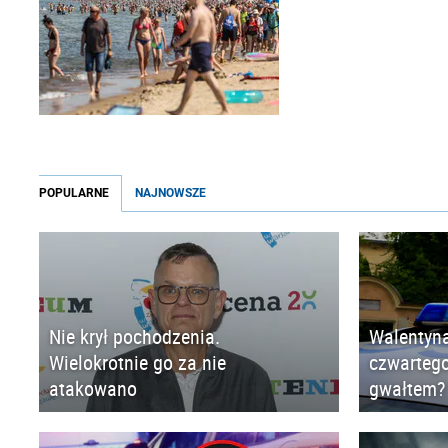
POPULARNE
NAJNOWSZE
Nie krył pochodzenia.
Walentyna
Wielokrotnie go za nie
czwartego
atakowano
gwałtem?