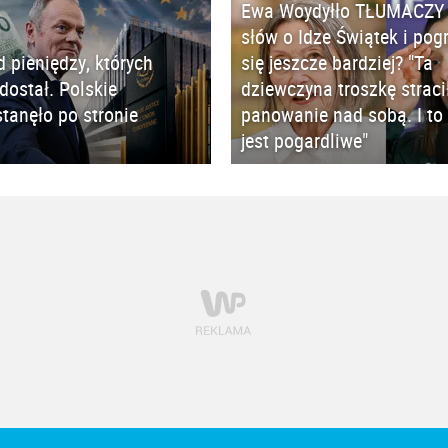
Ewa Woydyłło TŁUMACZY 
słów o Idze Świątek i pog
d pieniędzy, których
się jeszcze bardziej? "Ta
 dostał. Polskie
dziewczyna troszkę straci
tanęło po stronie
panowanie nad sobą. I to 
jest pogardliwe"