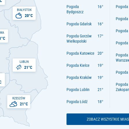
C
Pogoda
Pogoda 
BIAŁYSTOK
Bydgoszcz
20°C
Pogoda
Pogoda Gdańsk
Pogoda
AWA
Pogoda Gorzów
1°C
Wielkopolski
Pogoda 
Pogoda Katowice
Pogoda
Warsza
LUBLIN
Pogoda Kielce
21°C
Pogoda
Pogoda Kraków
C
Pogoda
Pogoda Lublin
Zakopa
RZESZÓW
Pogoda Łódź
21°C
ZOBACZ WSZYSTKIE MIAS