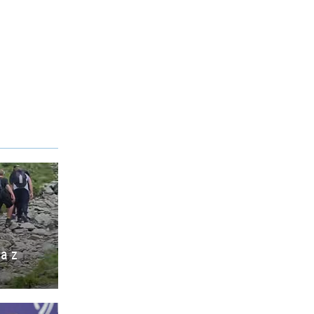
ia z
o