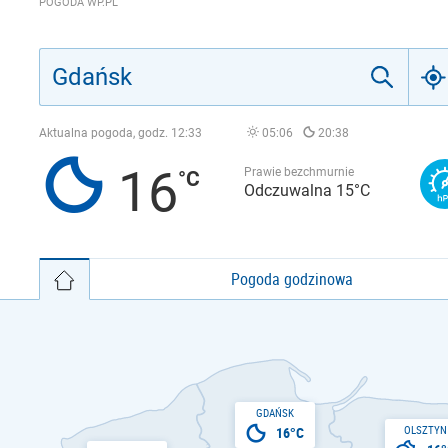
POGODA WP.PL
Aktualna pogoda, godz.
12:33
05:06
20:38
16
Prawie bezchmurnie
Odczuwalna 15°C
Pogoda godzinowa
GDAŃSK
OLSZTYN
16°C