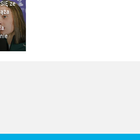
SIĘ ze
rąża
ła
nie