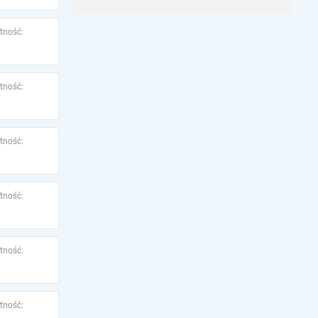
tność:
tność:
tność:
tność:
tność:
tność: