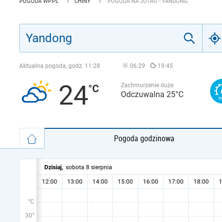
POGODA WP.PL
CHINY
POGODA NA JUTRO - YANDONG
Aktualna pogoda, godz.
11:28
06:29
19:45
24
Zachmurzenie duże
Odczuwalna 25°C
Pogoda godzinowa
°C
30°