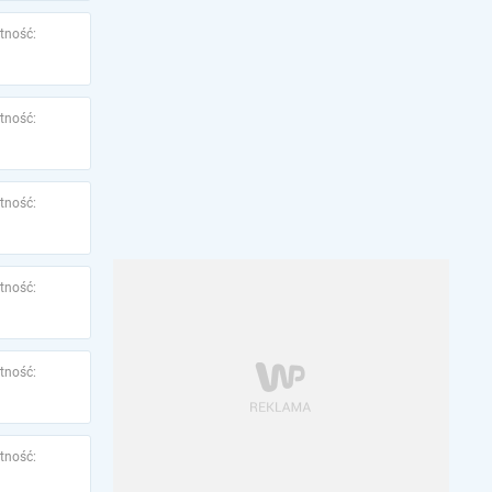
tność:
tność:
tność:
tność:
tność:
tność: