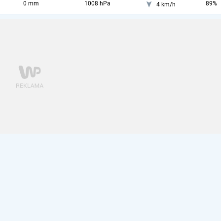
0 mm
1008 hPa
89%
4 km/h