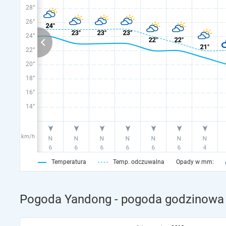
28°
26°
24°
22°
20°
18°
16°
14°
km/h
Temperatura
Temp. odczuwalna
Opady w mm:
Pogoda Yandong - pogoda godzinowa 