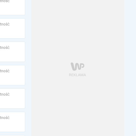
tność:
tność:
tność:
tność:
tność:
tność: