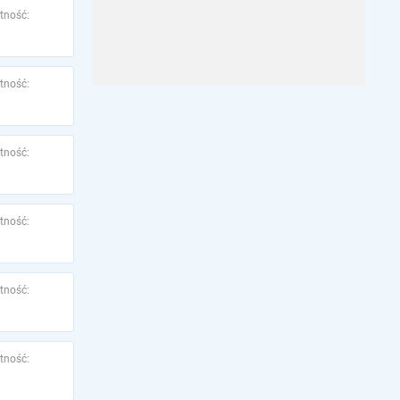
tność:
tność:
tność:
tność:
tność:
tność: