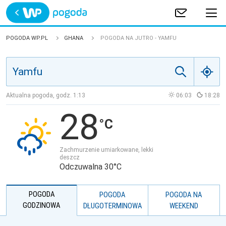
Trwa ładowanie
POLSKA
POGODA WP.PL
GHANA
POGODA NA JUTRO - YAMFU
EUROPA
ŚWIAT
Aktualna pogoda, godz.
1:13
06:03
18:28
28
JAKOŚĆ POWIETRZA
Zachmurzenie umiarkowane, lekki
deszcz
Odczuwalna 30°C
POGODA
POGODA
POGODA NA
GODZINOWA
DŁUGOTERMINOWA
WEEKEND