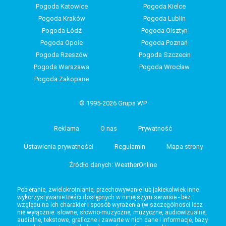
Pogoda Katowice
Pogoda Kielce
Pogoda Kraków
Pogoda Lublin
Pogoda Łódź
Pogoda Olsztyn
Pogoda Opole
Pogoda Poznań
Pogoda Rzeszów
Pogoda Szczecin
Pogoda Warszawa
Pogoda Wrocław
Pogoda Zakopane
© 1995-2026 Grupa WP
Reklama
O nas
Prywatność
Ustawienia prywatności
Regulamin
Mapa strony
Źródło danych: WeatherOnline
Pobieranie, zwielokrotnianie, przechowywanie lub jakiekolwiek inne
wykorzystywanie treści dostępnych w niniejszym serwisie - bez
względu na ich charakter i sposób wyrażenia (w szczególności lecz
nie wyłącznie: słowne, słowno-muzyczne, muzyczne, audiowizualne,
audialne, tekstowe, graficzne i zawarte w nich dane i informacje, bazy