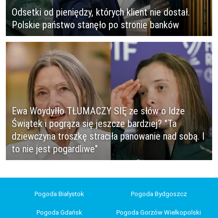
Odsetki od pieniędzy, których klient nie dostał.
Polskie państwo stanęło po stronie banków
Ewa Woydyłło TŁUMACZY SIĘ ze słów o Idze
Świątek i pogrąża się jeszcze bardziej? "Ta
dziewczyna troszkę straciła panowanie nad sobą. I
to nie jest pogardliwe"
Pogoda Białystok
Pogoda Bydgoszcz
Pogoda Gdańsk
Pogoda Gorzów Wielkopolski