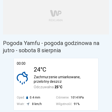
Pogoda Yamfu - pogoda godzinowa na
jutro
- sobota 8 sierpnia
00:00
24°C
Zachmurzenie umiarkowane,
przelotny deszcz
Odczuwalna
25°C
Opad:
0.4 mm
Ciśnienie:
1014 hPa
Wiatr:
8 km/h
Wilgotność:
91%