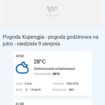
Pogoda Xupengjia - pogoda godzinowa na
jutro
- niedziela 9 sierpnia
00:00
28°C
Zachmurzenie umiarkowane
Odczuwalna
30°C
Opad:
0 mm
Ciśnienie:
1003 hPa
Wiatr:
14 km/h
Wilgotność:
88%
01:00