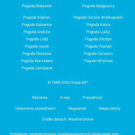
Pogoda Białystok
Pogoda Bydgoszcz
Pogoda Gdańsk
Pogoda Gorzów Wielkopolski
Pogoda Katowice
Pogoda Kielce
Pogoda Kraków
Pogoda Lublin
Pogoda Łódź
Pogoda Olsztyn
Pogoda Opole
Pogoda Poznań
Pogoda Rzeszów
Pogoda Szczecin
Pogoda Warszawa
Pogoda Wrocław
Pogoda Zakopane
© 1995-2026 Grupa WP
Reklama
O nas
Prywatność
Ustawienia prywatności
Regulamin
Mapa strony
Źródło danych: WeatherOnline
Pobieranie, zwielokrotnianie, przechowywanie lub jakiekolwiek inne