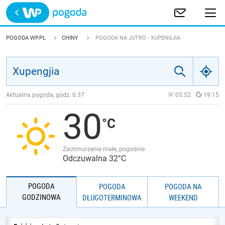
Trwa ładowanie
POLSKA
POGODA WP.PL
CHINY
POGODA NA JUTRO - XUPENGJIA
EUROPA
ŚWIAT
Aktualna pogoda, godz.
6:37
05:52
19:15
30
JAKOŚĆ POWIETRZA
Zachmurzenie małe, pogodnie
Odczuwalna 32°C
POGODA
POGODA
POGODA NA
GODZINOWA
DŁUGOTERMINOWA
WEEKEND