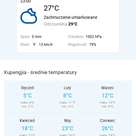
23:00
27°C
Zachmurzenie umiarkowane
Odczuwalna
29°C
Opad:
0 mm
Ciśnienie:
1002 hPa
Wiatr:
13 km/h
Wilgotność:
79%
Xupengjia - średnie temperatury
Styczeń
Luty
Marzec
5°C
8°C
12°C
maks. 9°C
maks. 11°C
maks. 16°C
min. 2°C
min. 4°C
min. 8°C
Kwiecień
Maj
Czerwiec
18°C
23°C
26°C
maks. 22°C
maks. 26°C
maks. 29°C