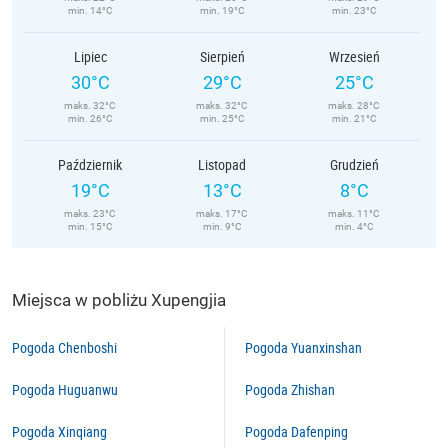
min. 14°C
min. 19°C
min. 23°C
Lipiec
Sierpień
Wrzesień
30°C
29°C
25°C
maks. 32°C
maks. 32°C
maks. 28°C
min. 26°C
min. 25°C
min. 21°C
Październik
Listopad
Grudzień
19°C
13°C
8°C
maks. 23°C
maks. 17°C
maks. 11°C
min. 15°C
min. 9°C
min. 4°C
Miejsca w pobliżu Xupengjia
Pogoda Chenboshi
Pogoda Yuanxinshan
Pogoda Huguanwu
Pogoda Zhishan
Pogoda Xinqiang
Pogoda Dafenping