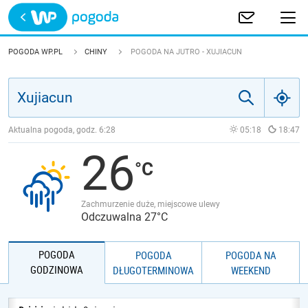
Trwa ładowanie
POLSKA
POGODA WP.PL
CHINY
POGODA NA JUTRO - XUJIACUN
EUROPA
ŚWIAT
Aktualna pogoda, godz.
6:28
05:18
18:47
26
JAKOŚĆ POWIETRZA
Zachmurzenie duże, miejscowe ulewy
Odczuwalna 27°C
POGODA
POGODA
POGODA NA
GODZINOWA
DŁUGOTERMINOWA
WEEKEND