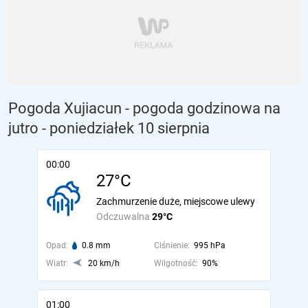
Pogoda Xujiacun - pogoda godzinowa na
jutro
- poniedziałek 10 sierpnia
00:00
27°C
Zachmurzenie duże, miejscowe ulewy
Odczuwalna
29°C
Opad:
0.8 mm
Ciśnienie:
995 hPa
Wiatr:
20 km/h
Wilgotność:
90%
01:00