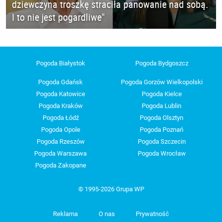
dziewczyna troszkę straciła panowanie nad sobą.
I to nie jest pogardliwe"
Pogoda Białystok
Pogoda Bydgoszcz
Pogoda Gdańsk
Pogoda Gorzów Wielkopolski
Pogoda Katowice
Pogoda Kielce
Pogoda Kraków
Pogoda Lublin
Pogoda Łódź
Pogoda Olsztyn
Pogoda Opole
Pogoda Poznań
Pogoda Rzeszów
Pogoda Szczecin
Pogoda Warszawa
Pogoda Wrocław
Pogoda Zakopane
© 1995-2026 Grupa WP
Reklama
O nas
Prywatność