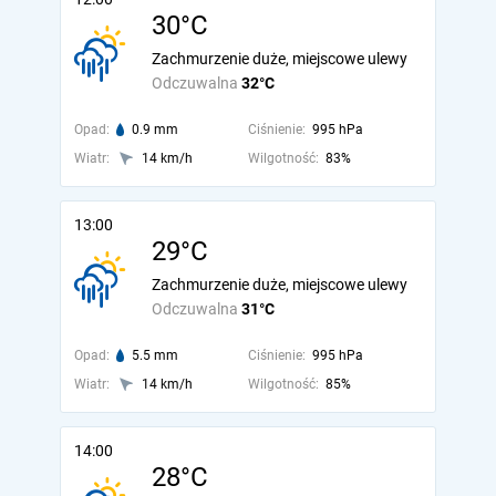
30°C
Zachmurzenie duże, miejscowe ulewy
Odczuwalna
32°C
Opad:
0.9 mm
Ciśnienie:
995 hPa
Wiatr:
14 km/h
Wilgotność:
83%
13:00
29°C
Zachmurzenie duże, miejscowe ulewy
Odczuwalna
31°C
Opad:
5.5 mm
Ciśnienie:
995 hPa
Wiatr:
14 km/h
Wilgotność:
85%
14:00
28°C