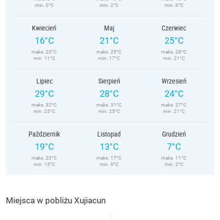
min. 0°C
min. 2°C
min. 6°C
Kwiecień
Maj
Czerwiec
16°C
21°C
25°C
maks. 20°C
maks. 25°C
maks. 28°C
min. 11°C
min. 17°C
min. 21°C
Lipiec
Sierpień
Wrzesień
29°C
28°C
24°C
maks. 32°C
maks. 31°C
maks. 27°C
min. 25°C
min. 25°C
min. 21°C
Październik
Listopad
Grudzień
19°C
13°C
7°C
maks. 23°C
maks. 17°C
maks. 11°C
min. 15°C
min. 9°C
min. 2°C
Miejsca w pobliżu Xujiacun