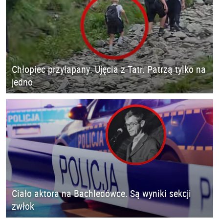
Chłopiec przyłapany. Ujęcia z Tatr. Patrzą tylko na
jedno
Ciało aktora na Bachledówce. Są wyniki sekcji
zwłok