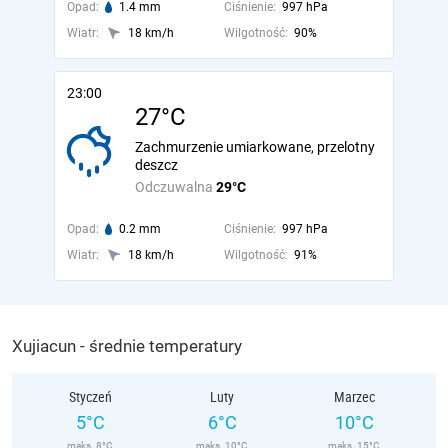
Opad:
1.4 mm
Ciśnienie:
997 hPa
Wiatr:
18 km/h
Wilgotność:
90%
23:00
27°C
Zachmurzenie umiarkowane, przelotny
deszcz
Odczuwalna
29°C
Opad:
0.2 mm
Ciśnienie:
997 hPa
Wiatr:
18 km/h
Wilgotność:
91%
Xujiacun - średnie temperatury
Styczeń
Luty
Marzec
5°C
6°C
10°C
maks. 8°C
maks. 10°C
maks. 15°C