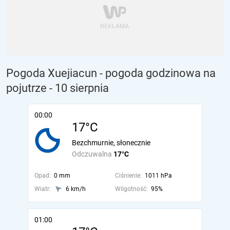
Pogoda Xuejiacun - pogoda godzinowa na
pojutrze
- 10 sierpnia
00:00
17°C
Bezchmurnie, słonecznie
Odczuwalna
17°C
Opad:
0 mm
Ciśnienie:
1011 hPa
Wiatr:
6 km/h
Wilgotność:
95%
01:00