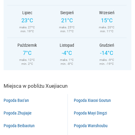
Lipiec
Sierpień
Wrzesień
23°C
21°C
15°C
maks. 27°C
maks. 25°C
maks. 20°C
min. 19°C
min. 17°C
min. 11°C
Październik
Listopad
Grudzień
7°C
-4°C
-14°C
maks. 12°C
maks. 1°C
maks. -9°C
min. 2°C
min. -8°C
min. -19°C
Miejsca w pobliżu Xuejiacun
Pogoda Bao’an
Pogoda Xiaoxi Goutun
Pogoda Zhujiajie
Pogoda Mayi Dingzi
Pogoda Beibaotun
Pogoda Wanshoubu