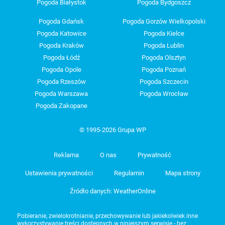
Pogoda Białystok
Pogoda Bydgoszcz
Pogoda Gdańsk
Pogoda Gorzów Wielkopolski
Pogoda Katowice
Pogoda Kielce
Pogoda Kraków
Pogoda Lublin
Pogoda Łódź
Pogoda Olsztyn
Pogoda Opole
Pogoda Poznań
Pogoda Rzeszów
Pogoda Szczecin
Pogoda Warszawa
Pogoda Wrocław
Pogoda Zakopane
© 1995-2026 Grupa WP
Reklama
O nas
Prywatność
Ustawienia prywatności
Regulamin
Mapa strony
Źródło danych: WeatherOnline
Pobieranie, zwielokrotnianie, przechowywanie lub jakiekolwiek inne
wykorzystywanie treści dostępnych w niniejszym serwisie - bez