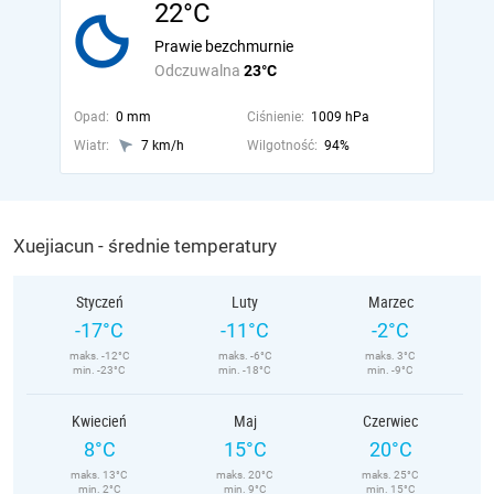
22°C
Prawie bezchmurnie
Odczuwalna
23°C
Opad:
0 mm
Ciśnienie:
1009 hPa
Wiatr:
7 km/h
Wilgotność:
94%
Xuejiacun - średnie temperatury
Styczeń
Luty
Marzec
-17°C
-11°C
-2°C
maks. -12°C
maks. -6°C
maks. 3°C
min. -23°C
min. -18°C
min. -9°C
Kwiecień
Maj
Czerwiec
8°C
15°C
20°C
maks. 13°C
maks. 20°C
maks. 25°C
min. 2°C
min. 9°C
min. 15°C