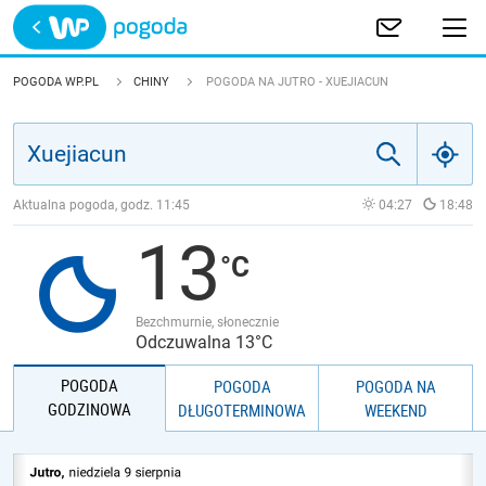
Trwa ładowanie
POLSKA
POGODA WP.PL
CHINY
POGODA NA JUTRO - XUEJIACUN
EUROPA
ŚWIAT
Aktualna pogoda, godz.
11:45
04:27
18:48
13
JAKOŚĆ POWIETRZA
Bezchmurnie, słonecznie
Odczuwalna 13°C
POGODA
POGODA
POGODA NA
GODZINOWA
DŁUGOTERMINOWA
WEEKEND