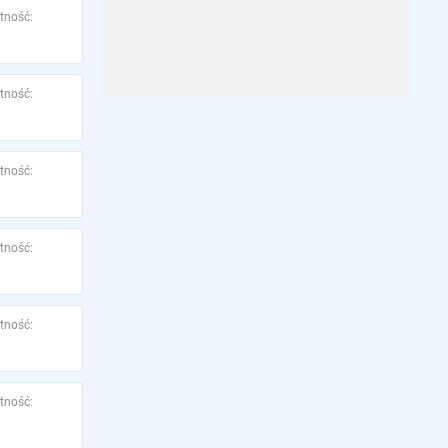
tność:
tność:
tność:
tność:
tność:
tność: