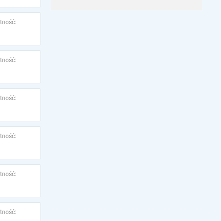
tność:
tność:
tność:
tność:
tność:
tność: