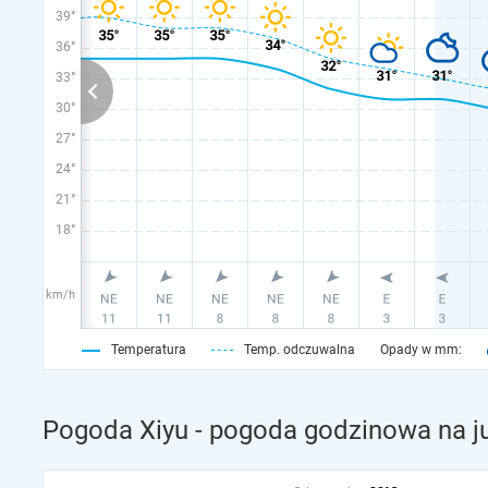
39°
36°
33°
30°
27°
24°
21°
18°
km/h
Temperatura
Temp. odczuwalna
Opady w mm:
Pogoda Xiyu - pogoda godzinowa na j