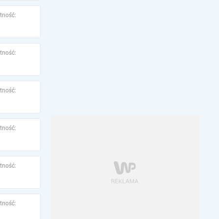
tność:
tność:
tność:
tność:
tność:
tność: