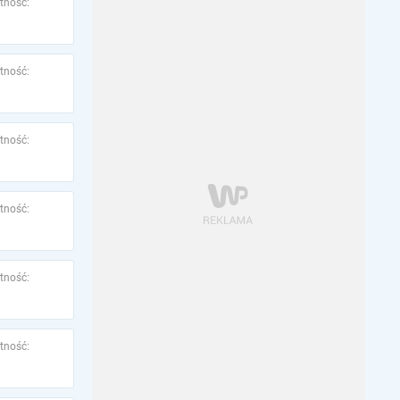
tność:
tność:
tność:
tność:
tność:
tność: