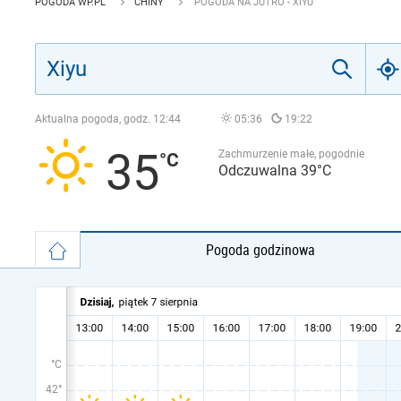
POGODA WP.PL
CHINY
POGODA NA JUTRO - XIYU
Aktualna pogoda, godz.
12:44
05:36
19:22
35
Zachmurzenie małe, pogodnie
Odczuwalna 39°C
Pogoda godzinowa
°C
42°