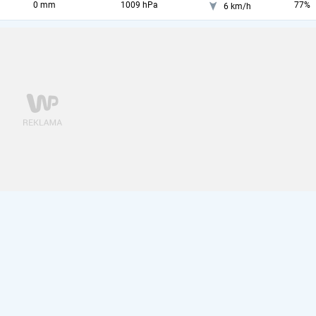
0 mm
1009 hPa
77%
6 km/h