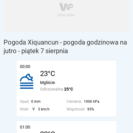
Pogoda Xiquancun - pogoda godzinowa na
jutro
- piątek 7 sierpnia
00:00
23°C
Mgliście
Odczuwalna
25°C
Opad:
0 mm
Ciśnienie:
1006 hPa
Wiatr:
5 km/h
Wilgotność:
95%
01:00