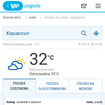
Trwa ładowanie
POLSKA
POGODA WP.PL
CHINY
POGODA NA JUTRO - XIQUANCUN
EUROPA
ŚWIAT
Aktualna pogoda, godz.
1:27
05:14
19:23
32
JAKOŚĆ POWIETRZA
Zachmurzenie duże
Odczuwalna 35°C
POGODA
POGODA
POGODA NA
GODZINOWA
DŁUGOTERMINOWA
WEEKEND