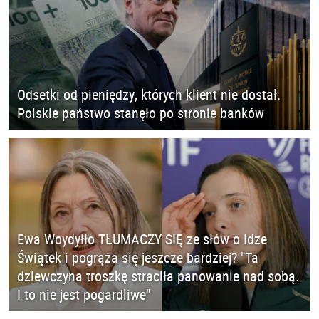
Odsetki od pieniędzy, których klient nie dostał.
Polskie państwo stanęło po stronie banków
Ewa Woydyłło TŁUMACZY SIĘ ze słów o Idze
Świątek i pogrąża się jeszcze bardziej? "Ta
dziewczyna troszkę straciła panowanie nad sobą.
I to nie jest pogardliwe"