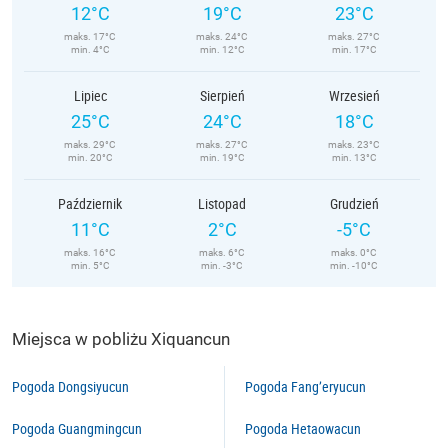
12°C
19°C
23°C
maks. 17°C
maks. 24°C
maks. 27°C
min. 4°C
min. 12°C
min. 17°C
Lipiec
Sierpień
Wrzesień
25°C
24°C
18°C
maks. 29°C
maks. 27°C
maks. 23°C
min. 20°C
min. 19°C
min. 13°C
Październik
Listopad
Grudzień
11°C
2°C
-5°C
maks. 16°C
maks. 6°C
maks. 0°C
min. 5°C
min. -3°C
min. -10°C
Miejsca w pobliżu Xiquancun
Pogoda Dongsiyucun
Pogoda Fang’eryucun
Pogoda Guangmingcun
Pogoda Hetaowacun