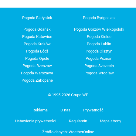
Pogoda Białystok
Pogoda Bydgoszcz
Pogoda Gdańsk
Pogoda Gorzów Wielkopolski
Pogoda Katowice
Pogoda Kielce
Pogoda Kraków
Pogoda Lublin
Pogoda Łódź
Pogoda Olsztyn
Pogoda Opole
Pogoda Poznań
Pogoda Rzeszów
Pogoda Szczecin
Pogoda Warszawa
Pogoda Wrocław
Pogoda Zakopane
© 1995-2026 Grupa WP
Reklama
O nas
Prywatność
Ustawienia prywatności
Regulamin
Mapa strony
Źródło danych: WeatherOnline