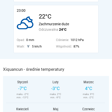
23:00
22°C
Zachmurzenie duże
Odczuwalna
24°C
Opad:
0 mm
Ciśnienie:
1012 hPa
Wiatr:
5 km/h
Wilgotność:
87%
Xiquancun - średnie temperatury
Styczeń
Luty
Marzec
-7°C
-3°C
4°C
maks. -2°C
maks. 2°C
maks. 9°C
min. -13°C
min. -9°C
min. -2°C
Kwiecień
Maj
Czerwiec