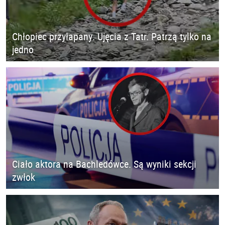
Chłopiec przyłapany. Ujęcia z Tatr. Patrzą tylko na
jedno
Ciało aktora na Bachledówce. Są wyniki sekcji
zwłok