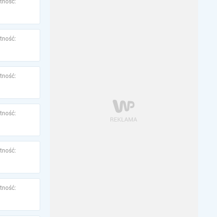
tność:
tność:
tność:
tność:
tność:
tność: