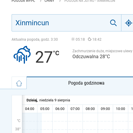
POGODA WP.PL
CHINY
POGODA NA JUTRO - XINMINCUN
Aktualna pogoda, godz.
3:30
05:18
18:42
27
Zachmurzenie duże, miejscowe ulewy
Odczuwalna 28°C
Pogoda godzinowa
°C
38°