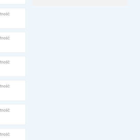
tność:
tność:
tność:
tność:
tność:
tność: