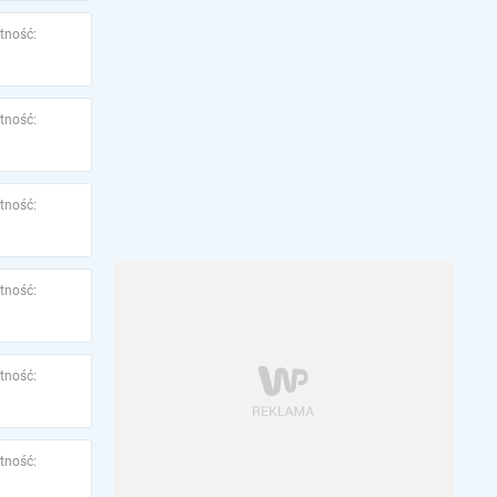
tność:
tność:
tność:
tność:
tność:
tność: