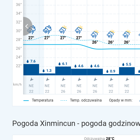
36°
34°
32°
30°
28°
26°
24°
22°
km/h
Temperatura
Temp. odczuwalna
Opady w mm:
Pogoda Xinmincun - pogoda godzinowa
Odczuwalna
28°C