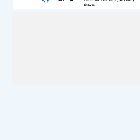
Zachmurzenie duże, przelotny
deszcz