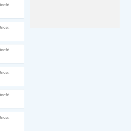
tność:
tność:
tność:
tność:
tność:
tność: