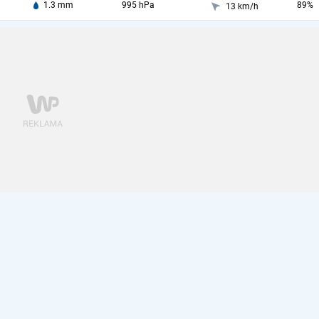
1.3 mm
995 hPa
89%
13 km/h