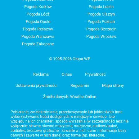
Pogoda Kraków
Pogoda Lublin
Pogoda Łódź
Pogoda Olsztyn
Pogoda Opole
Pogoda Poznań
Pogoda Rzeszów
Pogoda Szczecin
Pogoda Warszawa
Pogoda Wrocław
Pogoda Zakopane
© 1995-2026 Grupa WP
Reklama
O nas
Prywatność
Ustawienia prywatności
Regulamin
Mapa strony
Źródło danych: WeatherOnline
Pobieranie, zwielokrotnianie, przechowywanie lub jakiekolwiek inne
wykorzystywanie treści dostępnych w niniejszym serwisie - bez
względu na ich charakter i sposób wyrażenia (w szczególności lecz nie
wyłącznie: słowne, słowno-muzyczne, muzyczne, audiowizualne,
audialne, tekstowe, graficzne i zawarte w nich dane i informacje, bazy
danych i zawarte w nich dane) oraz formę (np. literackie,