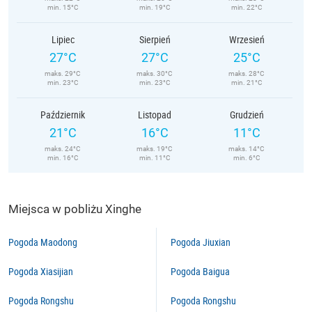
min. 15°C
min. 19°C
min. 22°C
Lipiec
Sierpień
Wrzesień
27°C
27°C
25°C
maks. 29°C
maks. 30°C
maks. 28°C
min. 23°C
min. 23°C
min. 21°C
Październik
Listopad
Grudzień
21°C
16°C
11°C
maks. 24°C
maks. 19°C
maks. 14°C
min. 16°C
min. 11°C
min. 6°C
Miejsca w pobliżu Xinghe
Pogoda Maodong
Pogoda Jiuxian
Pogoda Xiasijian
Pogoda Baigua
Pogoda Rongshu
Pogoda Rongshu