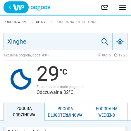
Trwa ładowanie
POLSKA
POGODA WP.PL
CHINY
POGODA NA JUTRO - XINGHE
EUROPA
ŚWIAT
Aktualna pogoda, godz.
4:01
06:15
19:26
29
JAKOŚĆ POWIETRZA
Zachmurzenie małe, pogodnie
Odczuwalna 32°C
POGODA
POGODA
POGODA NA
GODZINOWA
DŁUGOTERMINOWA
WEEKEND