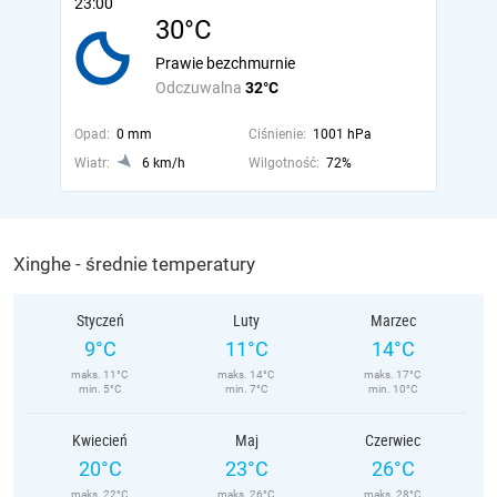
23:00
30°C
Prawie bezchmurnie
Odczuwalna
32°C
Opad:
0 mm
Ciśnienie:
1001 hPa
Wiatr:
6 km/h
Wilgotność:
72%
Xinghe - średnie temperatury
Styczeń
Luty
Marzec
9°C
11°C
14°C
maks. 11°C
maks. 14°C
maks. 17°C
min. 5°C
min. 7°C
min. 10°C
Kwiecień
Maj
Czerwiec
20°C
23°C
26°C
maks. 22°C
maks. 26°C
maks. 28°C