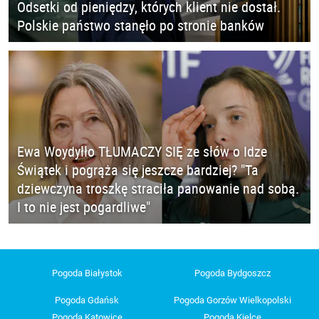
Odsetki od pieniędzy, których klient nie dostał.
Polskie państwo stanęło po stronie banków
Ewa Woydyłło TŁUMACZY SIĘ ze słów o Idze
Świątek i pogrąża się jeszcze bardziej? "Ta
dziewczyna troszkę straciła panowanie nad sobą.
I to nie jest pogardliwe"
Pogoda Białystok
Pogoda Bydgoszcz
Pogoda Gdańsk
Pogoda Gorzów Wielkopolski
Pogoda Katowice
Pogoda Kielce