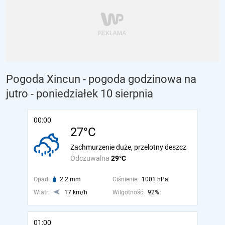
Pogoda Xincun - pogoda godzinowa na
jutro
- poniedziałek 10 sierpnia
00:00
27°C
Zachmurzenie duże, przelotny deszcz
Odczuwalna
29°C
Opad:
2.2 mm
Ciśnienie:
1001 hPa
Wiatr:
17 km/h
Wilgotność:
92%
01:00