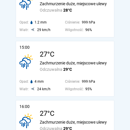
Zachmurzenie duże, miejscowe ulewy
Odczuwalna
28°C
Opad:
1.2 mm
Ciśnienie:
999 hPa
Wiatr:
29 km/h
Wilgotność:
96%
15:00
27°C
Zachmurzenie duże, miejscowe ulewy
Odczuwalna
29°C
Opad:
4 mm
Ciśnienie:
999 hPa
Wiatr:
24 km/h
Wilgotność:
95%
16:00
27°C
Zachmurzenie duże, miejscowe ulewy
Odczuwalna
29°C