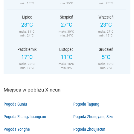
min. 10°C
min. 15°C
min. 20°C
Lipiec
Sierpień
Wrzesień
28°C
27°C
23°C
maks. 31°C
maks. 30°C
maks. 27°C
min. 24°C
min. 24°C
min. 19°C
Październik
Listopad
Grudzień
17°C
11°C
5°C
maks. 22°C
maks. 16°C
maks. 10°C
min. 13°C
min. 6°C
min. 0°C
Miejsca w pobliżu Xincun
Pogoda Guniu
Pogoda Tagang
Pogoda Zhangzhuangcun
Pogoda Zhongyang Sizu
Pogoda Yonghe
Pogoda Zhoujiacun