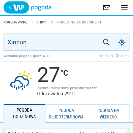
Trwa ładowanie
POLSKA
POGODA WP.PL
CHINY
POGODA NA JUTRO - XINCUN
EUROPA
ŚWIAT
Aktualna pogoda, godz.
4:07
05:18
18:52
27
JAKOŚĆ POWIETRZA
Zachmurzenie duże, przelotny deszcz
Odczuwalna 29°C
POGODA
POGODA
POGODA NA
GODZINOWA
DŁUGOTERMINOWA
WEEKEND