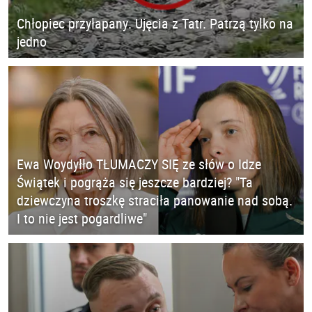
Chłopiec przyłapany. Ujęcia z Tatr. Patrzą tylko na
jedno
Ewa Woydyłło TŁUMACZY SIĘ ze słów o Idze
Świątek i pogrąża się jeszcze bardziej? "Ta
dziewczyna troszkę straciła panowanie nad sobą.
I to nie jest pogardliwe"