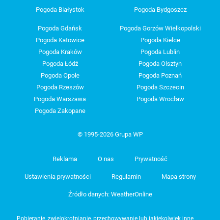
Pogoda Białystok
Pogoda Bydgoszcz
Pogoda Gdańsk
Pogoda Gorzów Wielkopolski
Pogoda Katowice
Pogoda Kielce
Pogoda Kraków
Pogoda Lublin
Pogoda Łódź
Pogoda Olsztyn
Pogoda Opole
Pogoda Poznań
Pogoda Rzeszów
Pogoda Szczecin
Pogoda Warszawa
Pogoda Wrocław
Pogoda Zakopane
© 1995-2026 Grupa WP
Reklama
O nas
Prywatność
Ustawienia prywatności
Regulamin
Mapa strony
Źródło danych: WeatherOnline
Pobieranie, zwielokrotnianie, przechowywanie lub jakiekolwiek inne