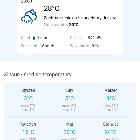
23:00
28°C
Zachmurzenie duże, przelotny deszcz
Odczuwalna
30°C
Opad:
1 mm
Ciśnienie:
999 hPa
Wiatr:
18 km/h
Wilgotność:
91%
Xincun - średnie temperatury
Styczeń
Luty
Marzec
3°C
5°C
9°C
maks. 7°C
maks. 9°C
maks. 14°C
min. -2°C
min. -1°C
min. 4°C
Kwiecień
Maj
Czerwiec
15°C
20°C
24°C
maks. 20°C
maks. 25°C
maks. 28°C