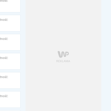
tność:
tność:
tność:
tność:
tność:
tność: