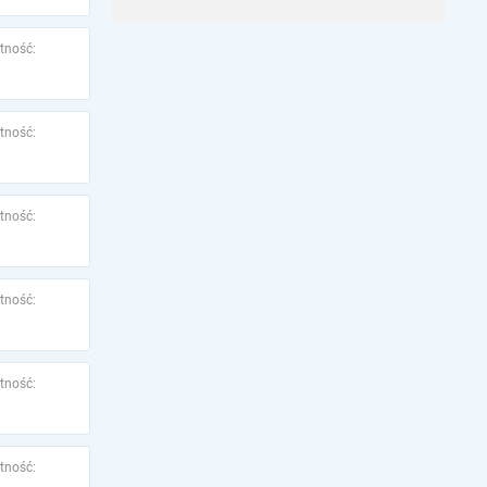
tność:
tność:
tność:
tność:
tność:
tność: