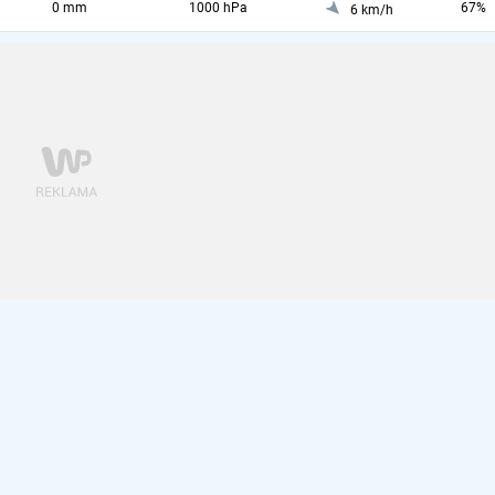
0 mm
1000 hPa
67%
6 km/h