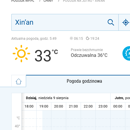
POGODA WP.PL
CHINY
POGODA NA JUTRO - XIN’AN
Aktualna pogoda, godz.
5:49
06:15
19:24
33
Prawie bezchmurnie
Odczuwalna 36°C
Pogoda godzinowa
°C
40°