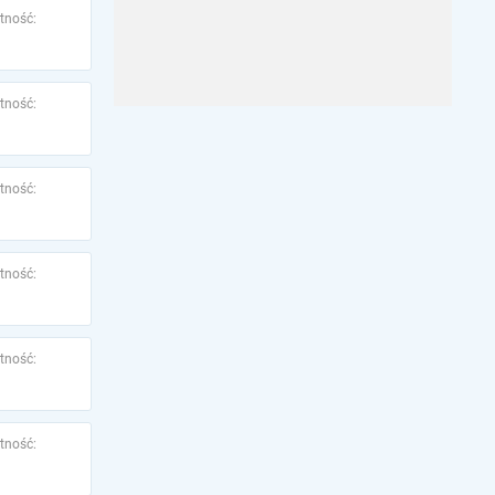
tność:
tność:
tność:
tność:
tność:
tność: