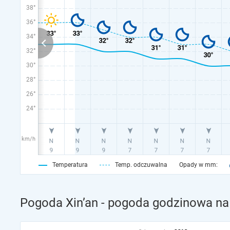
38°
36°
34°
32°
30°
28°
26°
24°
km/h
Temperatura
Temp. odczuwalna
Opady w mm:
Pogoda Xin’an - pogoda godzinowa na 