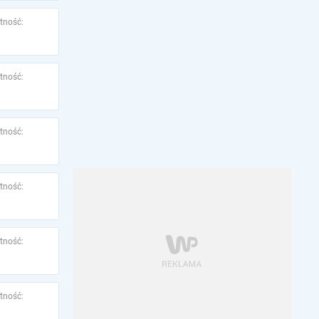
tność:
tność:
tność:
tność:
tność:
tność: