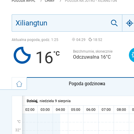
POGODA WP.PL
CHINY
POGODA NA JUTRO - XILIANGTUN
Aktualna pogoda, godz.
1:25
04:29
18:52
16
Bezchmurnie, słonecznie
Odczuwalna 16°C
Pogoda godzinowa
°C
32°