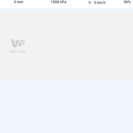
0 mm
1008 hPa
96%
5 km/h