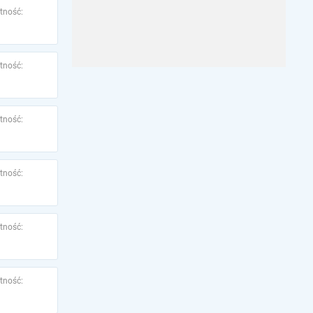
tność:
tność:
tność:
tność:
tność:
tność: