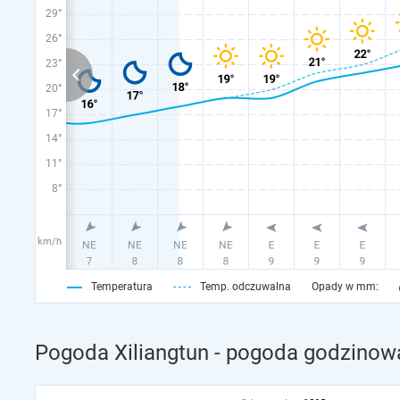
29°
26°
23°
20°
17°
14°
11°
8°
km/h
Temperatura
Temp. odczuwalna
Opady w mm:
Pogoda Xiliangtun - pogoda godzinowa