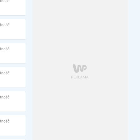
tność:
tność:
tność:
tność:
tność:
tność: