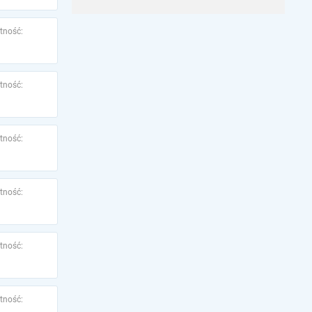
tność:
tność:
tność:
tność:
tność:
tność: