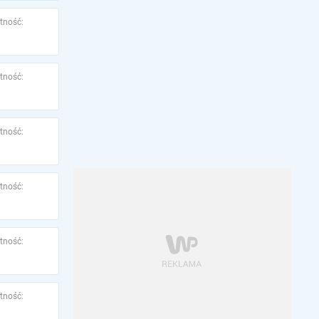
tność:
tność:
tność:
tność:
tność:
tność: