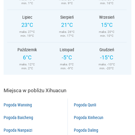
min. 1°C
min. 9°C
min. 16°C
Lipiec
Sierpień
Wrzesień
23°C
21°C
15°C
maks. 27°C
maks. 26°C
maks. 20°C
min. 19°C
min. 17°C
min. 10°C
Październik
Listopad
Grudzień
6°C
-5°C
-15°C
maks. 12°C
maks. 0°C
maks. -10°C
min. 2°C
min. -9°C
min. -20°C
Miejsca w pobliżu Xihuacun
Pogoda Wanxing
Pogoda Qunli
Pogoda Baicheng
Pogoda Xinhecun
Pogoda Nanpaizi
Pogoda Daling