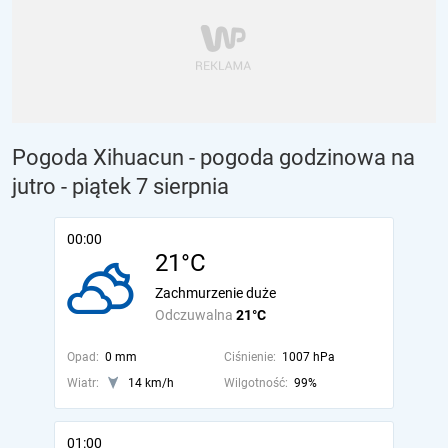
Pogoda Xihuacun - pogoda godzinowa na
jutro
- piątek 7 sierpnia
00:00
21°C
Zachmurzenie duże
Odczuwalna
21°C
Opad:
0 mm
Ciśnienie:
1007 hPa
Wiatr:
14 km/h
Wilgotność:
99%
01:00