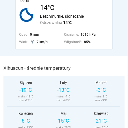
23:00
14°C
Bezchmurnie, słonecznie
Odczuwalna
14°C
Opad:
0 mm
Ciśnienie:
1016 hPa
Wiatr:
7 km/h
Wilgotność:
85%
Xihuacun - średnie temperatury
Styczeń
Luty
Marzec
-19°C
-13°C
-3°C
maks. -13°C
maks. -7°C
maks. 3°C
min. -24°C
min. -20°C
min. -9°C
Kwiecień
Maj
Czerwiec
8°C
15°C
21°C
maks. 13°C
maks. 20°C
maks. 26°C