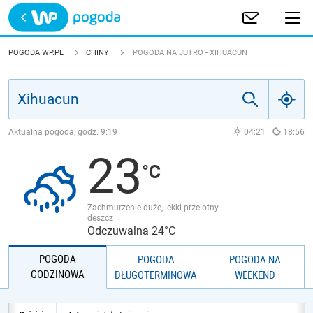
Trwa ładowanie
POLSKA
POGODA WP.PL
CHINY
POGODA NA JUTRO - XIHUACUN
EUROPA
ŚWIAT
Aktualna pogoda, godz.
9:19
04:21
18:56
23
JAKOŚĆ POWIETRZA
Zachmurzenie duże, lekki przelotny
deszcz
Odczuwalna 24°C
POGODA
POGODA
POGODA NA
GODZINOWA
DŁUGOTERMINOWA
WEEKEND