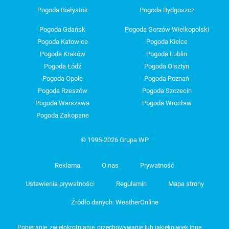
Pogoda Białystok
Pogoda Bydgoszcz
Pogoda Gdańsk
Pogoda Gorzów Wielkopolski
Pogoda Katowice
Pogoda Kielce
Pogoda Kraków
Pogoda Lublin
Pogoda Łódź
Pogoda Olsztyn
Pogoda Opole
Pogoda Poznań
Pogoda Rzeszów
Pogoda Szczecin
Pogoda Warszawa
Pogoda Wrocław
Pogoda Zakopane
© 1995-2026 Grupa WP
Reklama
O nas
Prywatność
Ustawienia prywatności
Regulamin
Mapa strony
Źródło danych: WeatherOnline
Pobieranie, zwielokrotnianie, przechowywanie lub jakiekolwiek inne