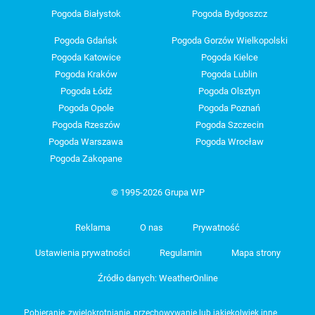
Pogoda Białystok
Pogoda Bydgoszcz
Pogoda Gdańsk
Pogoda Gorzów Wielkopolski
Pogoda Katowice
Pogoda Kielce
Pogoda Kraków
Pogoda Lublin
Pogoda Łódź
Pogoda Olsztyn
Pogoda Opole
Pogoda Poznań
Pogoda Rzeszów
Pogoda Szczecin
Pogoda Warszawa
Pogoda Wrocław
Pogoda Zakopane
© 1995-2026 Grupa WP
Reklama
O nas
Prywatność
Ustawienia prywatności
Regulamin
Mapa strony
Źródło danych: WeatherOnline
Pobieranie, zwielokrotnianie, przechowywanie lub jakiekolwiek inne