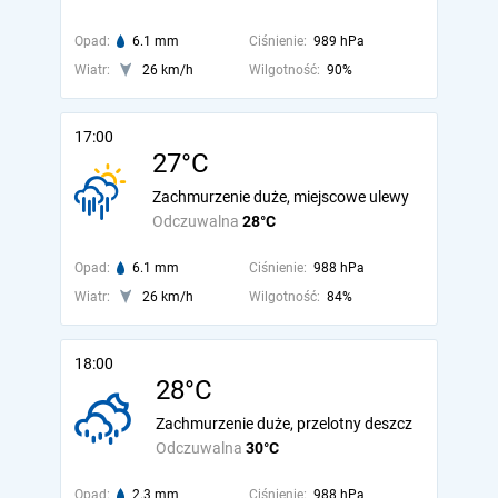
Opad:
6.1 mm
Ciśnienie:
989 hPa
Wiatr:
26 km/h
Wilgotność:
90%
17:00
27°C
Zachmurzenie duże, miejscowe ulewy
Odczuwalna
28°C
Opad:
6.1 mm
Ciśnienie:
988 hPa
Wiatr:
26 km/h
Wilgotność:
84%
18:00
28°C
Zachmurzenie duże, przelotny deszcz
Odczuwalna
30°C
Opad:
2.3 mm
Ciśnienie:
988 hPa