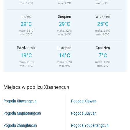
min. 12°C
min. 17°C
min. 21°C
Lipiec
Sierpień
Wrzesień
29°C
29°C
25°C
maks. 33°C
maks. 32°C
maks. 28°C
min. 25°C
min. 24°C
min. 20°C
Październik
Listopad
Grudzień
19°C
14°C
7°C
maks. 23°C
maks. 17°C
maks. 11°C
min. 14°C
min. 9°C
min. 2°C
Miejsca w pobliżu Xiashencun
Pogoda Xiawangcun
Pogoda Xiawan
Pogoda Majiaotangcun
Pogoda Duyuan
Pogoda Zhanghucun
Pogoda Youbeitangcun