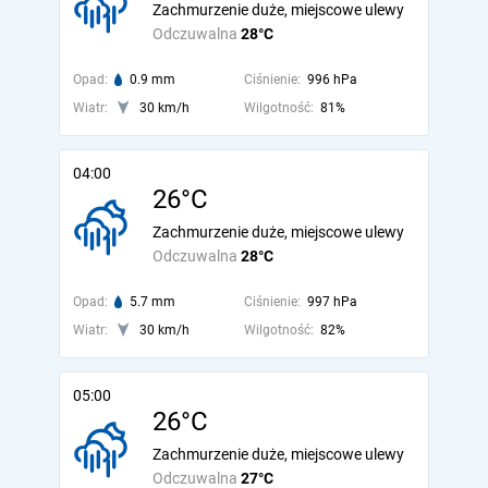
Zachmurzenie duże, miejscowe ulewy
Odczuwalna
28°C
Opad:
0.9 mm
Ciśnienie:
996 hPa
Wiatr:
30 km/h
Wilgotność:
81%
04:00
26°C
Zachmurzenie duże, miejscowe ulewy
Odczuwalna
28°C
Opad:
5.7 mm
Ciśnienie:
997 hPa
Wiatr:
30 km/h
Wilgotność:
82%
05:00
26°C
Zachmurzenie duże, miejscowe ulewy
Odczuwalna
27°C