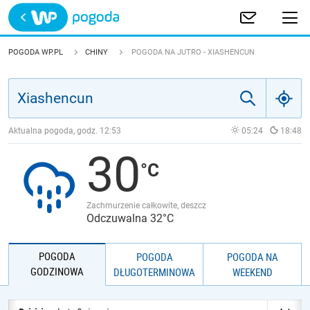
Trwa ładowanie
POLSKA
POGODA WP.PL
CHINY
POGODA NA JUTRO - XIASHENCUN
EUROPA
ŚWIAT
Aktualna pogoda, godz.
12:53
05:24
18:48
30
JAKOŚĆ POWIETRZA
Zachmurzenie całkowite, deszcz
Odczuwalna 32°C
POGODA
POGODA
POGODA NA
GODZINOWA
DŁUGOTERMINOWA
WEEKEND