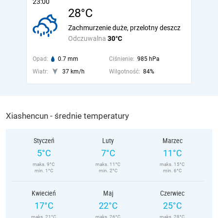
23:00
28°C
Zachmurzenie duże, przelotny deszcz
Odczuwalna
30°C
Opad:
0.7 mm
Ciśnienie:
985 hPa
Wiatr:
37 km/h
Wilgotność:
84%
Xiashencun - średnie temperatury
Styczeń
Luty
Marzec
5°C
7°C
11°C
maks. 9°C
maks. 11°C
maks. 15°C
min. 1°C
min. 2°C
min. 6°C
Kwiecień
Maj
Czerwiec
17°C
22°C
25°C
maks. 21°C
maks. 26°C
maks. 28°C