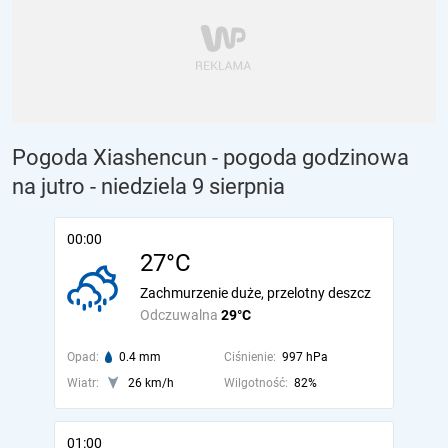
Pogoda Xiashencun - pogoda godzinowa
na jutro
- niedziela 9 sierpnia
00:00
27°C
Zachmurzenie duże, przelotny deszcz
Odczuwalna
29°C
Opad:
0.4 mm
Ciśnienie:
997 hPa
Wiatr:
26 km/h
Wilgotność:
82%
01:00