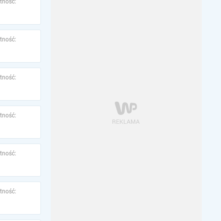
tność:
tność:
tność:
tność:
tność:
tność: