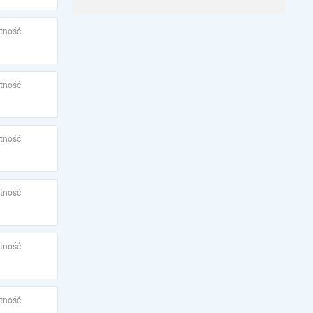
tność:
tność:
tność:
tność:
tność:
tność: