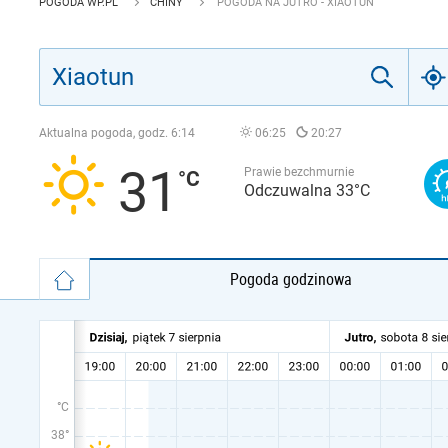
POGODA WP.PL
CHINY
POGODA NA JUTRO - XIAOTUN
Aktualna pogoda, godz.
6:14
06:25
20:27
31
Prawie bezchmurnie
Odczuwalna 33°C
Pogoda godzinowa
°C
38°