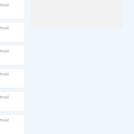
tność:
tność:
tność:
tność:
tność:
tność: