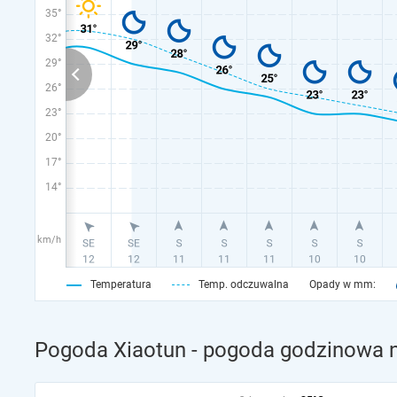
35°
32°
29°
26°
23°
20°
17°
14°
km/h
Temperatura
Temp. odczuwalna
Opady w mm:
Pogoda Xiaotun - pogoda godzinowa n