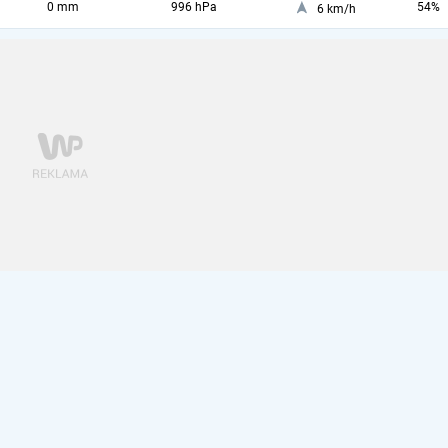
0 mm
996 hPa
54%
6 km/h