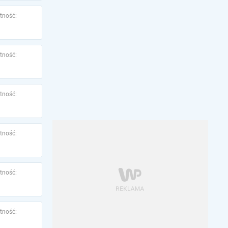
tność:
tność:
tność:
tność:
tność:
tność: