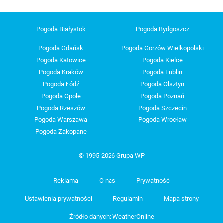
Pogoda Białystok
Pogoda Bydgoszcz
Pogoda Gdańsk
Pogoda Gorzów Wielkopolski
Pogoda Katowice
Pogoda Kielce
Pogoda Kraków
Pogoda Lublin
Pogoda Łódź
Pogoda Olsztyn
Pogoda Opole
Pogoda Poznań
Pogoda Rzeszów
Pogoda Szczecin
Pogoda Warszawa
Pogoda Wrocław
Pogoda Zakopane
© 1995-2026 Grupa WP
Reklama
O nas
Prywatność
Ustawienia prywatności
Regulamin
Mapa strony
Źródło danych: WeatherOnline