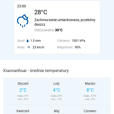
23:00
28°C
Zachmurzenie umiarkowane, przelotny
deszcz
Odczuwalna
30°C
Opad:
1.3 mm
Ciśnienie:
1001 hPa
Wiatr:
23 km/h
Wilgotność:
90%
Xiaonanhuai - średnie temperatury
Styczeń
Luty
Marzec
2°C
4°C
8°C
maks. 6°C
maks. 8°C
maks. 13°C
min. -2°C
min. -1°C
min. 3°C
Kwiecień
Maj
Czerwiec