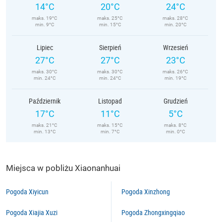
14°C
20°C
24°C
maks. 19°C
maks. 25°C
maks. 28°C
min. 9°C
min. 15°C
min. 20°C
Lipiec
Sierpień
Wrzesień
27°C
27°C
23°C
maks. 30°C
maks. 30°C
maks. 26°C
min. 24°C
min. 24°C
min. 19°C
Październik
Listopad
Grudzień
17°C
11°C
5°C
maks. 21°C
maks. 15°C
maks. 8°C
min. 13°C
min. 7°C
min. 0°C
Miejsca w pobliżu Xiaonanhuai
Pogoda Xiyicun
Pogoda Xinzhong
Pogoda Xiajia Xuzi
Pogoda Zhongxingqiao