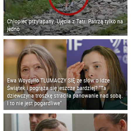
Chłopiec przyłapany. Ujęcia z Tatr. Patrzą tylko na
jedno
Ewa Woydyłło TŁUMACZY SIĘ ze słów o Idze
Świątek i pogrąża się jeszcze bardziej? "Ta
dziewczyna troszkę straciła panowanie nad sobą.
I to nie jest pogardliwe"