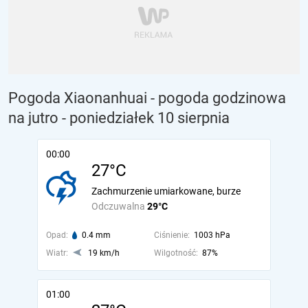
Pogoda Xiaonanhuai - pogoda godzinowa
na jutro
- poniedziałek 10 sierpnia
00:00
27°C
Zachmurzenie umiarkowane, burze
Odczuwalna
29°C
Opad:
0.4 mm
Ciśnienie:
1003 hPa
Wiatr:
19 km/h
Wilgotność:
87%
01:00