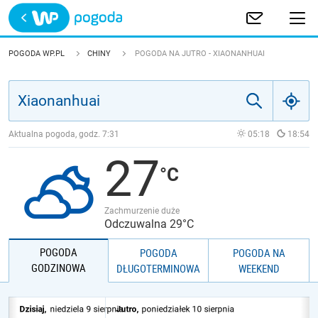
Trwa ładowanie
POLSKA
POGODA WP.PL
CHINY
POGODA NA JUTRO - XIAONANHUAI
EUROPA
ŚWIAT
Aktualna pogoda, godz.
7:31
05:18
18:54
27
JAKOŚĆ POWIETRZA
Zachmurzenie duże
Odczuwalna 29°C
POGODA
POGODA
POGODA NA
GODZINOWA
DŁUGOTERMINOWA
WEEKEND