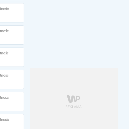
tność:
tność:
tność:
tność:
tność:
tność: