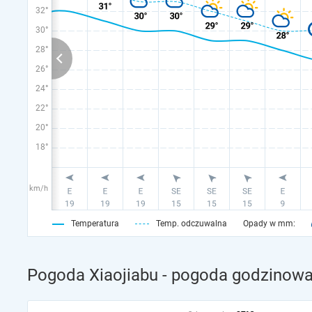
32°
30°
28°
26°
24°
22°
20°
18°
km/h
Temperatura
Temp. odczuwalna
Opady w mm:
Pogoda Xiaojiabu - pogoda godzinowa 