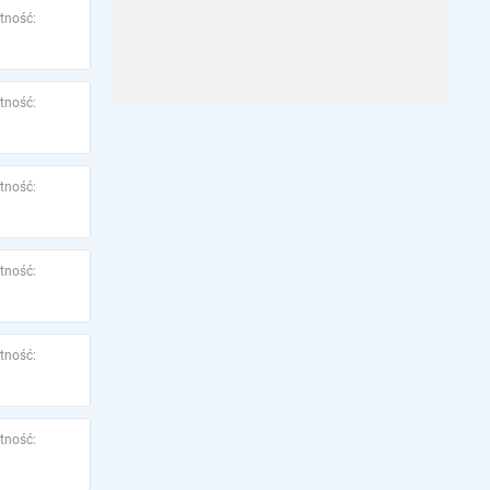
tność:
tność:
tność:
tność:
tność:
tność: