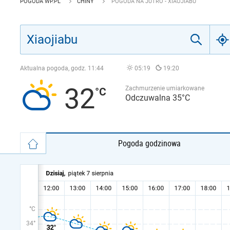
POGODA WP.PL
CHINY
POGODA NA JUTRO - XIAOJIABU
Aktualna pogoda, godz.
11:44
05:19
19:20
32
Zachmurzenie umiarkowane
Odczuwalna 35°C
Pogoda godzinowa
°C
34°