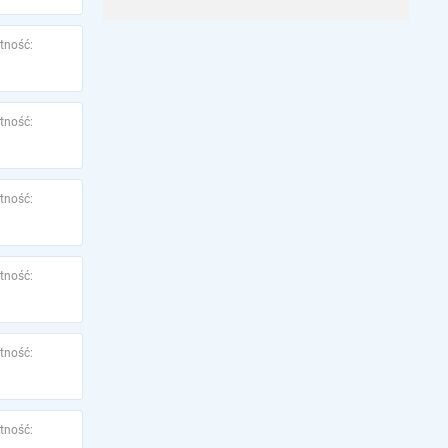
tność:
tność:
tność:
tność:
tność:
tność: