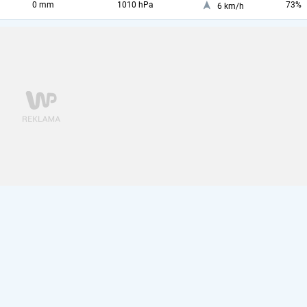
0 mm
1010 hPa
73%
6 km/h