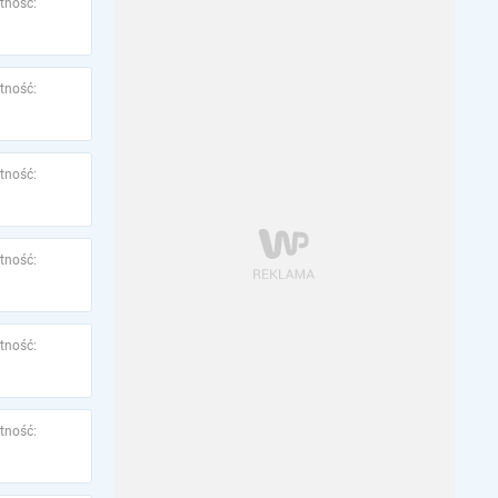
tność:
tność:
tność:
tność:
tność:
tność: