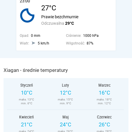
23:00
27°C
Prawie bezchmurnie
Odczuwalna
29°C
Opad:
0 mm
Ciśnienie:
1000 hPa
Wiatr:
5 km/h
Wilgotność:
87%
Xiagan - średnie temperatury
Styczeń
Luty
Marzec
10°C
12°C
16°C
maks. 13°C
maks. 15°C
maks. 18°C
min. 6°C
min. 9°C
min. 12°C
Kwiecień
Maj
Czerwiec
21°C
24°C
26°C
maks. 24°C
maks. 26°C
maks. 28°C