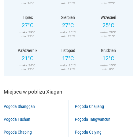
min. 16°C
min. 20°C
min. 22°C
Lipiec
Sierpień
Wrzesień
27°C
27°C
25°C
maks. 29°C
maks. 30°C
maks. 28°C
min. 23°C
min. 23°C
min. 21°C
Październik
Listopad
Grudzień
21°C
17°C
12°C
maks. 24°C
maks. 20°C
maks. 15°C
min. 17°C
min. 12°C
min. 8°C
Miejsca w pobliżu Xiagan
Pogoda Shanggan
Pogoda Chajiang
Pogoda Fushan
Pogoda Tangwancun
Pogoda Chaping
Pogoda Caiying