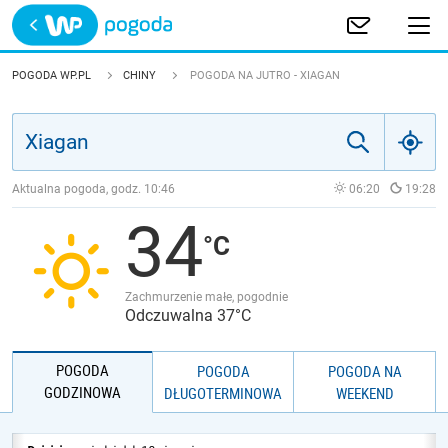
Trwa ładowanie
POLSKA
POGODA WP.PL
CHINY
POGODA NA JUTRO - XIAGAN
EUROPA
ŚWIAT
Aktualna pogoda, godz.
10:46
06:20
19:28
34
JAKOŚĆ POWIETRZA
Zachmurzenie małe, pogodnie
Odczuwalna 37°C
POGODA
POGODA
POGODA NA
GODZINOWA
DŁUGOTERMINOWA
WEEKEND