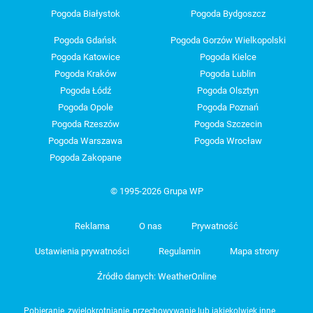
Pogoda Białystok
Pogoda Bydgoszcz
Pogoda Gdańsk
Pogoda Gorzów Wielkopolski
Pogoda Katowice
Pogoda Kielce
Pogoda Kraków
Pogoda Lublin
Pogoda Łódź
Pogoda Olsztyn
Pogoda Opole
Pogoda Poznań
Pogoda Rzeszów
Pogoda Szczecin
Pogoda Warszawa
Pogoda Wrocław
Pogoda Zakopane
© 1995-2026 Grupa WP
Reklama
O nas
Prywatność
Ustawienia prywatności
Regulamin
Mapa strony
Źródło danych: WeatherOnline
Pobieranie, zwielokrotnianie, przechowywanie lub jakiekolwiek inne