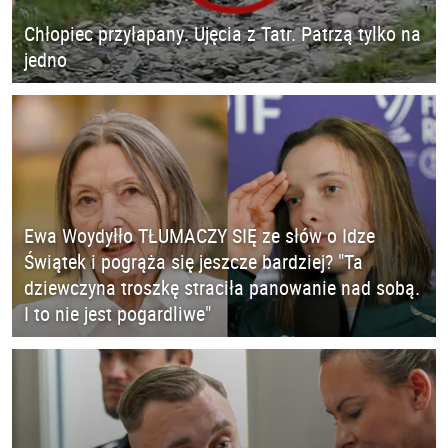
Chłopiec przyłapany. Ujęcia z Tatr. Patrzą tylko na
jedno
Ewa Woydyłło TŁUMACZY SIĘ ze słów o Idze
Świątek i pogrąża się jeszcze bardziej? "Ta
dziewczyna troszkę straciła panowanie nad sobą.
I to nie jest pogardliwe"