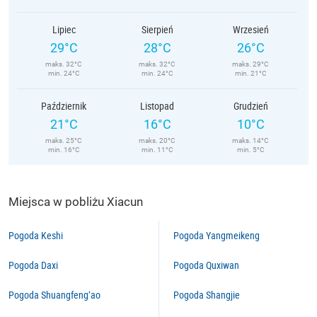
Lipiec
Sierpień
Wrzesień
29°C
28°C
26°C
maks. 32°C
maks. 32°C
maks. 29°C
min. 24°C
min. 24°C
min. 21°C
Październik
Listopad
Grudzień
21°C
16°C
10°C
maks. 25°C
maks. 20°C
maks. 14°C
min. 16°C
min. 11°C
min. 5°C
Miejsca w pobliżu Xiacun
Pogoda Keshi
Pogoda Yangmeikeng
Pogoda Daxi
Pogoda Quxiwan
Pogoda Shuangfeng’ao
Pogoda Shangjie