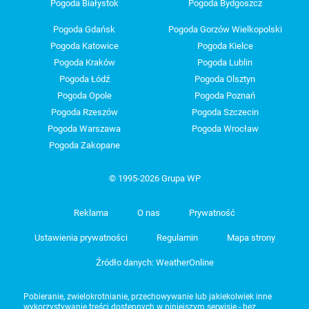
Pogoda Białystok
Pogoda Bydgoszcz
Pogoda Gdańsk
Pogoda Gorzów Wielkopolski
Pogoda Katowice
Pogoda Kielce
Pogoda Kraków
Pogoda Lublin
Pogoda Łódź
Pogoda Olsztyn
Pogoda Opole
Pogoda Poznań
Pogoda Rzeszów
Pogoda Szczecin
Pogoda Warszawa
Pogoda Wrocław
Pogoda Zakopane
© 1995-2026 Grupa WP
Reklama
O nas
Prywatność
Ustawienia prywatności
Regulamin
Mapa strony
Źródło danych: WeatherOnline
Pobieranie, zwielokrotnianie, przechowywanie lub jakiekolwiek inne
wykorzystywanie treści dostępnych w niniejszym serwisie - bez