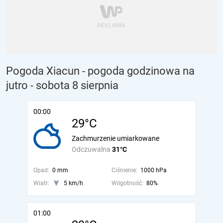
Pogoda Xiacun - pogoda godzinowa na
jutro
- sobota 8 sierpnia
00:00
29°C
Zachmurzenie umiarkowane
Odczuwalna
31°C
Opad:
0 mm
Ciśnienie:
1000 hPa
Wiatr:
5 km/h
Wilgotność:
80%
01:00