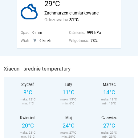
29°C
Zachmurzenie umiarkowane
Odczuwalna
31°C
Opad:
0 mm
Ciśnienie:
999 hPa
Wiatr:
6 km/h
Wilgotność:
73%
Xiacun - średnie temperatury
Styczeń
Luty
Marzec
8°C
11°C
14°C
maks. 12°C
maks. 15°C
maks. 18°C
min. 4°C
min. 6°C
min. 10°C
Kwiecień
Maj
Czerwiec
20°C
24°C
27°C
maks. 23°C
maks. 27°C
maks. 29°C
min. 16°C
min. 20°C
min. 23°C