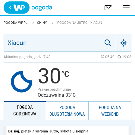
Trwa ładowanie
POLSKA
POGODA WP.PL
CHINY
POGODA NA JUTRO - XIACUN
EUROPA
ŚWIAT
Aktualna pogoda, godz.
7:43
05:49
19:03
30
JAKOŚĆ POWIETRZA
Prawie bezchmurnie
Odczuwalna 33°C
POGODA
POGODA
POGODA NA
GODZINOWA
DŁUGOTERMINOWA
WEEKEND