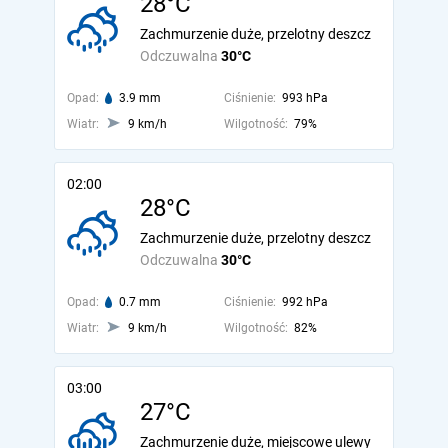
28°C
Zachmurzenie duże, przelotny deszcz
Odczuwalna
30°C
Opad:
3.9 mm
Ciśnienie:
993 hPa
Wiatr:
9 km/h
Wilgotność:
79%
02:00
28°C
Zachmurzenie duże, przelotny deszcz
Odczuwalna
30°C
Opad:
0.7 mm
Ciśnienie:
992 hPa
Wiatr:
9 km/h
Wilgotność:
82%
03:00
27°C
Zachmurzenie duże, miejscowe ulewy