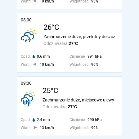
Wiatr:
10 km/h
Wilgotność:
93%
08:00
26°C
Zachmurzenie duże, przelotny deszcz
Odczuwalna
27°C
Opad:
0.6 mm
Ciśnienie:
991 hPa
Wiatr:
10 km/h
Wilgotność:
96%
09:00
25°C
Zachmurzenie duże, miejscowe ulewy
Odczuwalna
27°C
Opad:
2.4 mm
Ciśnienie:
990 hPa
Wiatr:
13 km/h
Wilgotność:
99%