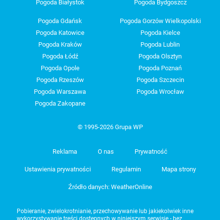
Pogoda Białystok
Pogoda Bydgoszcz
Pogoda Gdańsk
Pogoda Gorzów Wielkopolski
Pogoda Katowice
Pogoda Kielce
Pogoda Kraków
Pogoda Lublin
Pogoda Łódź
Pogoda Olsztyn
Pogoda Opole
Pogoda Poznań
Pogoda Rzeszów
Pogoda Szczecin
Pogoda Warszawa
Pogoda Wrocław
Pogoda Zakopane
© 1995-2026 Grupa WP
Reklama
O nas
Prywatność
Ustawienia prywatności
Regulamin
Mapa strony
Źródło danych: WeatherOnline
Pobieranie, zwielokrotnianie, przechowywanie lub jakiekolwiek inne
wykorzystywanie treści dostępnych w niniejszym serwisie - bez