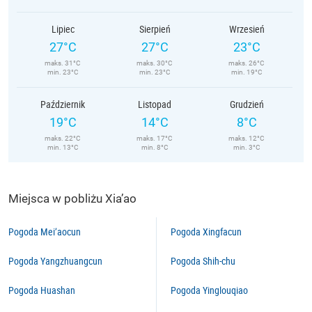
Lipiec
Sierpień
Wrzesień
27°C
27°C
23°C
maks. 31°C
maks. 30°C
maks. 26°C
min. 23°C
min. 23°C
min. 19°C
Październik
Listopad
Grudzień
19°C
14°C
8°C
maks. 22°C
maks. 17°C
maks. 12°C
min. 13°C
min. 8°C
min. 3°C
Miejsca w pobliżu Xia’ao
Pogoda Mei’aocun
Pogoda Xingfacun
Pogoda Yangzhuangcun
Pogoda Shih-chu
Pogoda Huashan
Pogoda Yinglouqiao