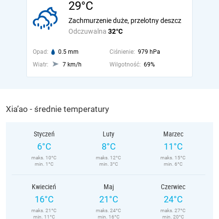
29°C
Zachmurzenie duże, przelotny deszcz
Odczuwalna
32°C
Opad:
0.5 mm
Ciśnienie:
979 hPa
Wiatr:
7 km/h
Wilgotność:
69%
Xia’ao - średnie temperatury
Styczeń
Luty
Marzec
6°C
8°C
11°C
maks. 10°C
maks. 12°C
maks. 15°C
min. 1°C
min. 3°C
min. 6°C
Kwiecień
Maj
Czerwiec
16°C
21°C
24°C
maks. 21°C
maks. 24°C
maks. 27°C
min. 11°C
min. 16°C
min. 20°C