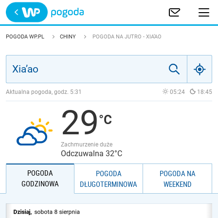
Trwa ładowanie
POLSKA
POGODA WP.PL
CHINY
POGODA NA JUTRO - XIA’AO
EUROPA
ŚWIAT
Aktualna pogoda, godz.
5:31
05:24
18:45
29
JAKOŚĆ POWIETRZA
Zachmurzenie duże
Odczuwalna 32°C
POGODA
POGODA
POGODA NA
GODZINOWA
DŁUGOTERMINOWA
WEEKEND