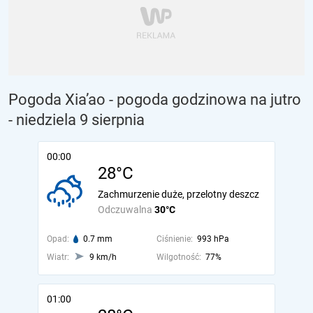
Pogoda Xia’ao - pogoda godzinowa na jutro
- niedziela 9 sierpnia
00:00
28°C
Zachmurzenie duże, przelotny deszcz
Odczuwalna
30°C
Opad:
0.7 mm
Ciśnienie:
993 hPa
Wiatr:
9 km/h
Wilgotność:
77%
01:00