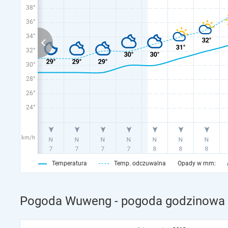
38°
36°
34°
32°
30°
28°
26°
24°
km/h
Temperatura
Temp. odczuwalna
Opady w mm:
Pogoda Wuweng - pogoda godzinowa n