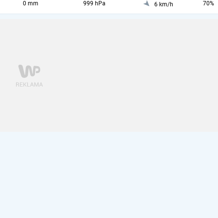
0 mm
999 hPa
70%
6 km/h