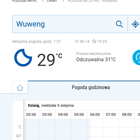
POGODA WP.PL
CHINY
POGODA NA JUTRO - WUWENG
Aktualna pogoda, godz.
1:37
06:14
19:25
29
Prawie bezchmurnie
Odczuwalna 31°C
Pogoda godzinowa
°C
40°