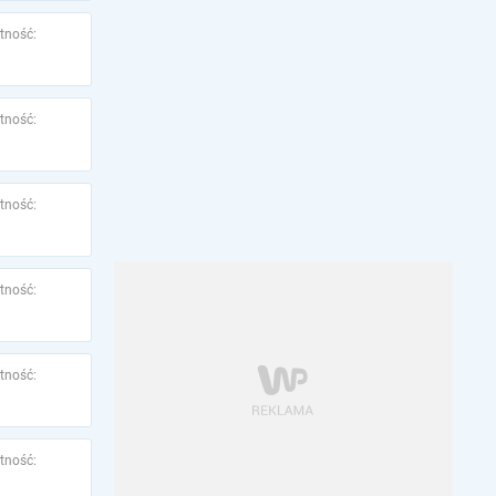
tność:
tność:
tność:
tność:
tność:
tność: