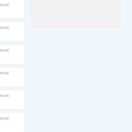
tność:
tność:
tność:
tność:
tność:
tność: