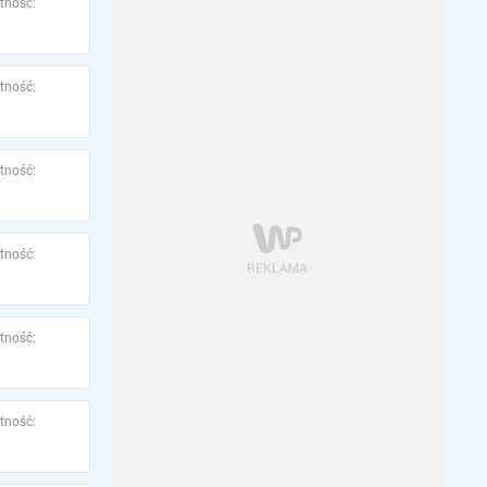
tność:
tność:
tność:
tność:
tność:
tność: