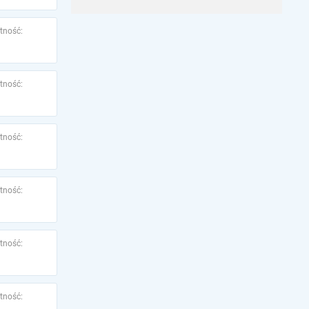
tność:
tność:
tność:
tność:
tność:
tność: