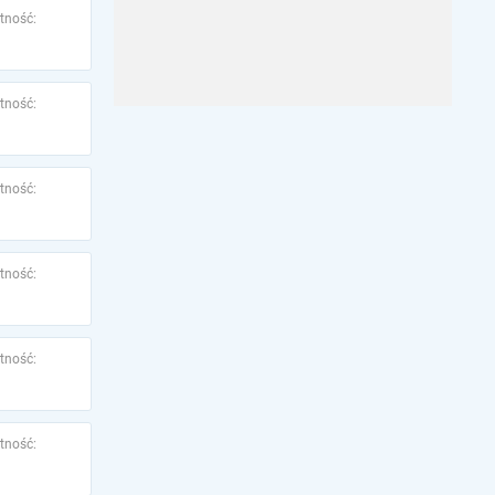
tność:
tność:
tność:
tność:
tność:
tność: