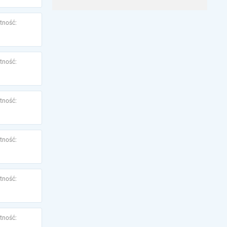
tność:
tność:
tność:
tność:
tność:
tność: