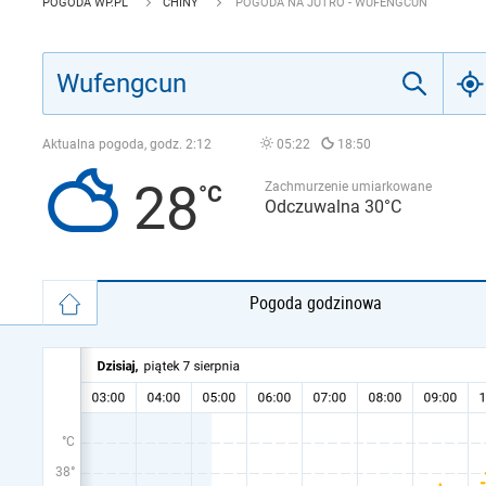
POGODA WP.PL
CHINY
POGODA NA JUTRO - WUFENGCUN
Aktualna pogoda, godz.
2:12
05:22
18:50
28
Zachmurzenie umiarkowane
Odczuwalna 30°C
Pogoda godzinowa
°C
38°