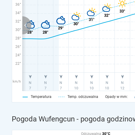
36°
34°
32°
30°
28°
26°
24°
22°
km/h
Temperatura
Temp. odczuwalna
Opady w mm:
Pogoda Wufengcun - pogoda godzinow
Odczuwalna
30°C