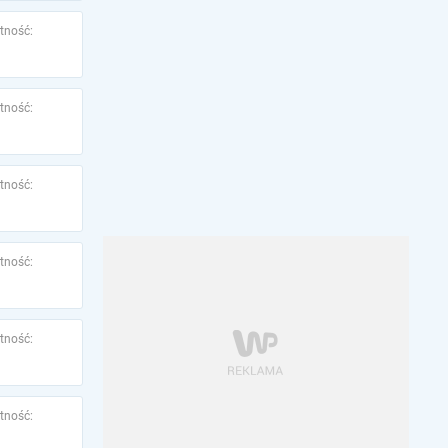
tność:
tność:
tność:
tność:
tność:
tność: