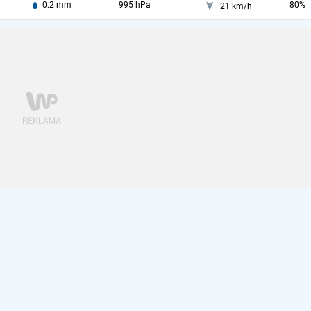
0.2 mm
995 hPa
80%
21 km/h