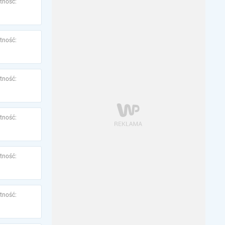
tność:
tność:
tność:
tność:
tność:
tność: