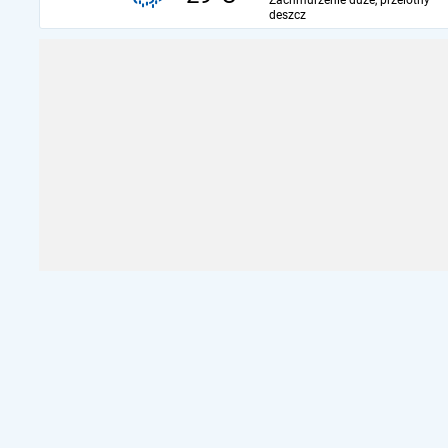
Zachmurzenie duże, przelotny
deszcz