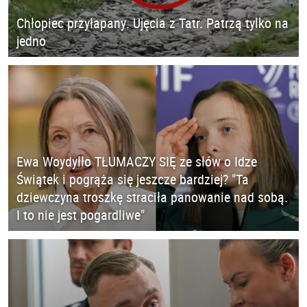
Chłopiec przyłapany. Ujęcia z Tatr. Patrzą tylko na
jedno
Ewa Woydyłło TŁUMACZY SIĘ ze słów o Idze
Świątek i pogrąża się jeszcze bardziej? "Ta
dziewczyna troszkę straciła panowanie nad sobą.
I to nie jest pogardliwe"