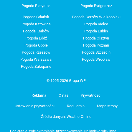
Pogoda Białystok
Pogoda Bydgoszcz
Pogoda Gdańsk
Pogoda Gorzów Wielkopolski
Pogoda Katowice
Pogoda Kielce
Pogoda Kraków
Pogoda Lublin
Pogoda Łódź
Pogoda Olsztyn
Pogoda Opole
Pogoda Poznań
Pogoda Rzeszów
Pogoda Szczecin
Pogoda Warszawa
Pogoda Wrocław
Pogoda Zakopane
© 1995-2026 Grupa WP
Reklama
O nas
Prywatność
Ustawienia prywatności
Regulamin
Mapa strony
Źródło danych: WeatherOnline
Pobieranie, zwielokrotnianie, przechowywanie lub jakiekolwiek inne