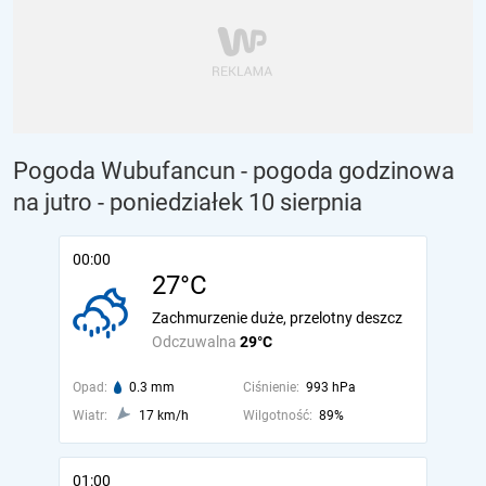
Pogoda Wubufancun - pogoda godzinowa
na jutro
- poniedziałek 10 sierpnia
00:00
27°C
Zachmurzenie duże, przelotny deszcz
Odczuwalna
29°C
Opad:
0.3 mm
Ciśnienie:
993 hPa
Wiatr:
17 km/h
Wilgotność:
89%
01:00