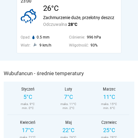
23:00
26°C
Zachmurzenie duże, przelotny deszcz
Odczuwalna
28°C
Opad:
0.5 mm
Ciśnienie:
996 hPa
Wiatr:
9 km/h
Wilgotność:
93%
Wubufancun - średnie temperatury
Styczeń
Luty
Marzec
5°C
7°C
11°C
maks. 9°C
maks. 11°C
maks. 15°C
min. 0°C
min. 2°C
min. 6°C
Kwiecień
Maj
Czerwiec
17°C
22°C
25°C
maks. 21°C
maks. 26°C
maks. 28°C