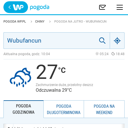
Trwa ładowanie
POLSKA
POGODA WP.PL
CHINY
POGODA NA JUTRO - WUBUFANCUN
EUROPA
ŚWIAT
Aktualna pogoda, godz.
10:04
05:24
18:48
27
JAKOŚĆ POWIETRZA
Zachmurzenie duże, przelotny deszcz
Odczuwalna 29°C
POGODA
POGODA
POGODA NA
GODZINOWA
DŁUGOTERMINOWA
WEEKEND