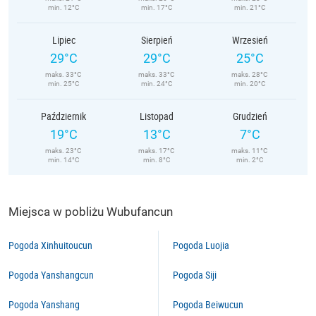
min. 12°C
min. 17°C
min. 21°C
Lipiec
Sierpień
Wrzesień
29°C
29°C
25°C
maks. 33°C
maks. 33°C
maks. 28°C
min. 25°C
min. 24°C
min. 20°C
Październik
Listopad
Grudzień
19°C
13°C
7°C
maks. 23°C
maks. 17°C
maks. 11°C
min. 14°C
min. 8°C
min. 2°C
Miejsca w pobliżu Wubufancun
Pogoda Xinhuitoucun
Pogoda Luojia
Pogoda Yanshangcun
Pogoda Siji
Pogoda Yanshang
Pogoda Beiwucun