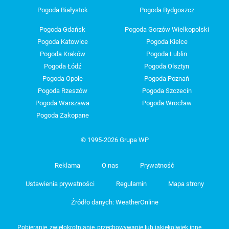
Pogoda Białystok
Pogoda Bydgoszcz
Pogoda Gdańsk
Pogoda Gorzów Wielkopolski
Pogoda Katowice
Pogoda Kielce
Pogoda Kraków
Pogoda Lublin
Pogoda Łódź
Pogoda Olsztyn
Pogoda Opole
Pogoda Poznań
Pogoda Rzeszów
Pogoda Szczecin
Pogoda Warszawa
Pogoda Wrocław
Pogoda Zakopane
© 1995-2026 Grupa WP
Reklama
O nas
Prywatność
Ustawienia prywatności
Regulamin
Mapa strony
Źródło danych: WeatherOnline
Pobieranie, zwielokrotnianie, przechowywanie lub jakiekolwiek inne