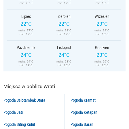
min. 20°C
min. 19°C
min. 18°C
Lipiec
Sierpień
Wrzesień
22°C
22°C
23°C
maks. 27°C
maks. 28°C
maks. 29°C
min. 17°C
min. 17°C
min. 18°C
Październik
Listopad
Grudzień
24°C
24°C
23°C
maks. 29°C
maks. 28°C
maks. 26°C
min. 19°C
min. 20°C
min. 20°C
Miejsca w pobliżu Wrati
Pogoda Selotambak Utara
Pogoda Kramat
Pogoda Jati
Pogoda Ketapan
Pogoda Biting Kidul
Pogoda Baran