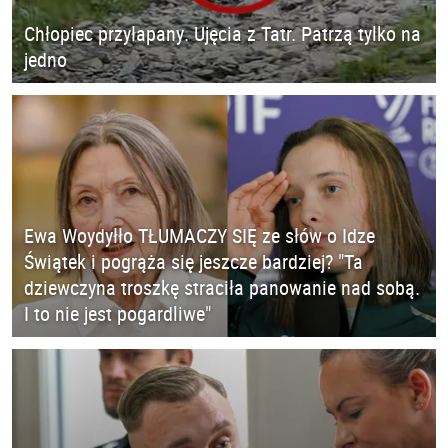
Chłopiec przyłapany. Ujęcia z Tatr. Patrzą tylko na
jedno
Ewa Woydyłło TŁUMACZY SIĘ ze słów o Idze
Świątek i pogrąża się jeszcze bardziej? "Ta
dziewczyna troszkę straciła panowanie nad sobą.
I to nie jest pogardliwe"