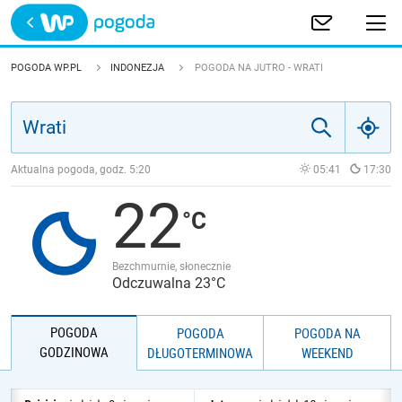
Trwa ładowanie
POLSKA
POGODA WP.PL
INDONEZJA
POGODA NA JUTRO - WRATI
EUROPA
ŚWIAT
Aktualna pogoda, godz.
5:20
05:41
17:30
22
JAKOŚĆ POWIETRZA
Bezchmurnie, słonecznie
Odczuwalna 23°C
POGODA
POGODA
POGODA NA
GODZINOWA
DŁUGOTERMINOWA
WEEKEND