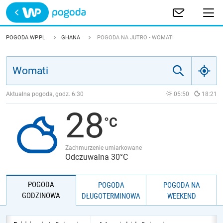
Trwa ładowanie
POLSKA
POGODA WP.PL
GHANA
POGODA NA JUTRO - WOMATI
EUROPA
ŚWIAT
Aktualna pogoda, godz.
6:30
05:50
18:21
28
JAKOŚĆ POWIETRZA
Zachmurzenie umiarkowane
Odczuwalna 30°C
POGODA
POGODA
POGODA NA
GODZINOWA
DŁUGOTERMINOWA
WEEKEND