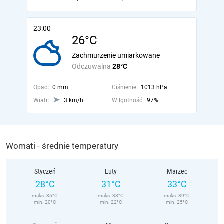
23:00
26°C
Zachmurzenie umiarkowane
Odczuwalna
28°C
Opad:
0 mm
Ciśnienie:
1013 hPa
Wiatr:
3 km/h
Wilgotność:
97%
Womati - średnie temperatury
Styczeń
Luty
Marzec
28°C
31°C
33°C
maks. 36°C
maks. 38°C
maks. 39°C
min. 20°C
min. 22°C
min. 25°C