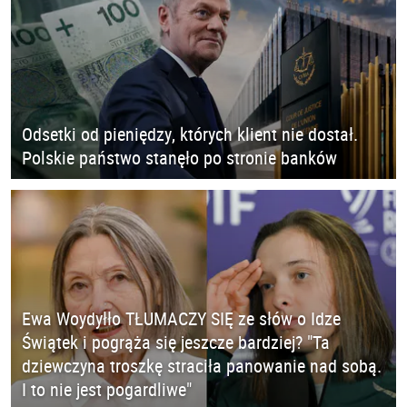
Odsetki od pieniędzy, których klient nie dostał.
Polskie państwo stanęło po stronie banków
Ewa Woydyłło TŁUMACZY SIĘ ze słów o Idze
Świątek i pogrąża się jeszcze bardziej? "Ta
dziewczyna troszkę straciła panowanie nad sobą.
I to nie jest pogardliwe"