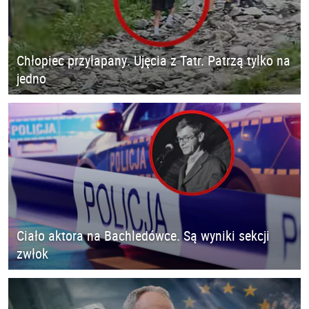
Chłopiec przyłapany. Ujęcia z Tatr. Patrzą tylko na
jedno
Ciało aktora na Bachledówce. Są wyniki sekcji
zwłok