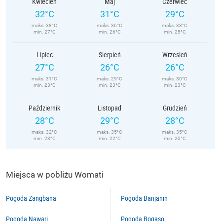
Kwiecień
Maj
Czerwiec
32°C
31°C
29°C
maks. 38°C
maks. 36°C
maks. 33°C
min. 27°C
min. 26°C
min. 25°C
Lipiec
Sierpień
Wrzesień
27°C
26°C
26°C
maks. 31°C
maks. 29°C
maks. 30°C
min. 23°C
min. 23°C
min. 23°C
Październik
Listopad
Grudzień
28°C
29°C
28°C
maks. 32°C
maks. 35°C
maks. 35°C
min. 23°C
min. 22°C
min. 20°C
Miejsca w pobliżu Womati
Pogoda Zangbana
Pogoda Banjanin
Pogoda Nawari
Pogoda Bogaso