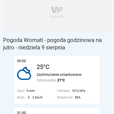
Pogoda Womati - pogoda godzinowa na
jutro
- niedziela 9 sierpnia
00:00
25°C
Zachmurzenie umiarkowane
Odczuwalna
27°C
Opad:
0 mm
Ciśnienie:
1012 hPa
Wiatr:
2 km/h
Wilgotność:
96%
01:00