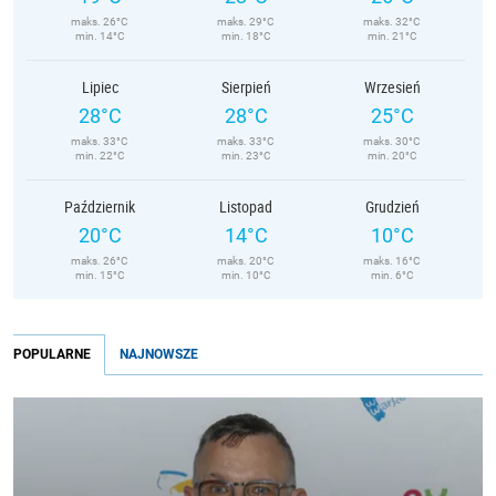
maks. 26°C
maks. 29°C
maks. 32°C
min. 14°C
min. 18°C
min. 21°C
Lipiec
Sierpień
Wrzesień
28°C
28°C
25°C
maks. 33°C
maks. 33°C
maks. 30°C
min. 22°C
min. 23°C
min. 20°C
Październik
Listopad
Grudzień
20°C
14°C
10°C
maks. 26°C
maks. 20°C
maks. 16°C
min. 15°C
min. 10°C
min. 6°C
POPULARNE
NAJNOWSZE