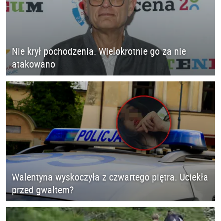
Nie krył pochodzenia. Wielokrotnie go za nie
atakowano
Walentyna wyskoczyła z czwartego piętra. Uciekła
przed gwałtem?