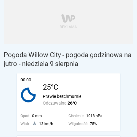
Pogoda Willow City - pogoda godzinowa na
jutro
- niedziela 9 sierpnia
00:00
25°C
Prawie bezchmurnie
Odczuwalna
26°C
Opad:
0 mm
Ciśnienie:
1018 hPa
Wiatr:
13 km/h
Wilgotność:
75%