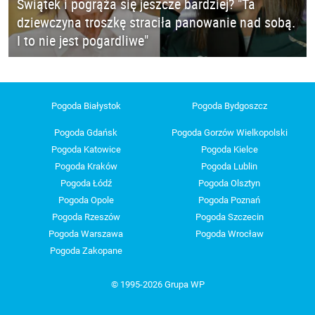
Świątek i pogrąża się jeszcze bardziej? "Ta
dziewczyna troszkę straciła panowanie nad sobą.
I to nie jest pogardliwe"
Pogoda Białystok
Pogoda Bydgoszcz
Pogoda Gdańsk
Pogoda Gorzów Wielkopolski
Pogoda Katowice
Pogoda Kielce
Pogoda Kraków
Pogoda Lublin
Pogoda Łódź
Pogoda Olsztyn
Pogoda Opole
Pogoda Poznań
Pogoda Rzeszów
Pogoda Szczecin
Pogoda Warszawa
Pogoda Wrocław
Pogoda Zakopane
© 1995-2026 Grupa WP