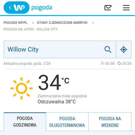
Trwa ładowanie
POLSKA
POGODA WP.PL
STANY ZJEDNOCZONE AMERYKI
POGODA NA JUTRO - WILLOW CITY
EUROPA
ŚWIAT
Aktualna pogoda, godz.
3:24
06:58
20:24
JAKOŚĆ POWIETRZA
34
Zachmurzenie małe, pogodnie
Odczuwalna 38°C
POGODA
POGODA
POGODA NA
GODZINOWA
DŁUGOTERMINOWA
WEEKEND