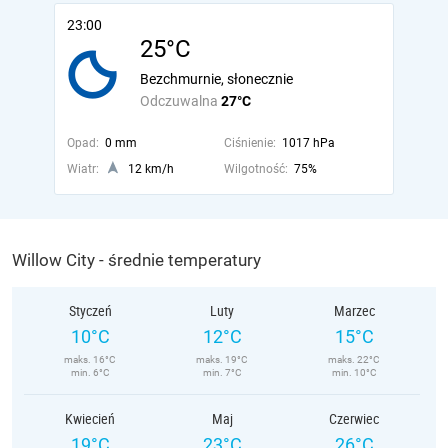
23:00
25°C
Bezchmurnie, słonecznie
Odczuwalna
27°C
Opad:
0 mm
Ciśnienie:
1017 hPa
Wiatr:
12 km/h
Wilgotność:
75%
Willow City - średnie temperatury
Styczeń
Luty
Marzec
10°C
12°C
15°C
maks. 16°C
maks. 19°C
maks. 22°C
min. 6°C
min. 7°C
min. 10°C
Kwiecień
Maj
Czerwiec
19°C
23°C
26°C